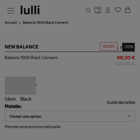
Aller au contenu principal
Accueil
Baskets 1906 Black Cement
SOLDES
-30%
NEW BALANCE
Partager
Baskets
Baskets 1906 Black Cement
98,00 €
1906
140,00 €
Black
Cement
Guide des tailles
Pointure
Prendre votre pointure habituelle.