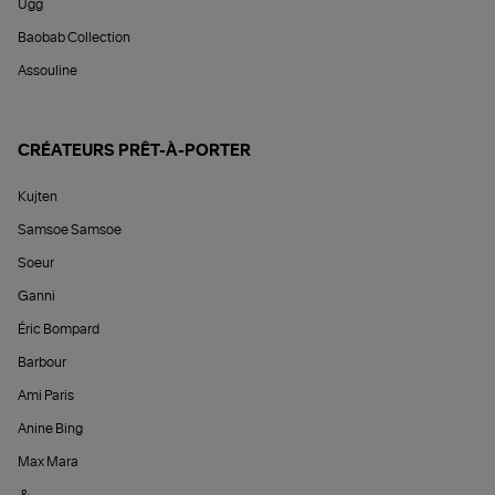
Ugg
Baobab Collection
Assouline
CRÉATEURS PRÊT-À-PORTER
Kujten
Samsoe Samsoe
Soeur
Ganni
Éric Bompard
Barbour
Ami Paris
Anine Bing
Max Mara
&