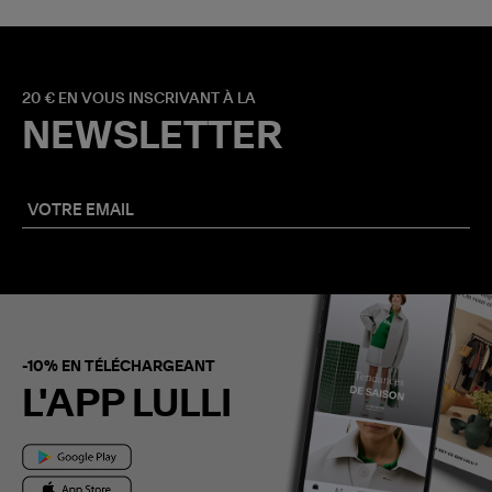
20 € EN VOUS INSCRIVANT À LA
NEWSLETTER
-10% EN TÉLÉCHARGEANT
L'APP LULLI