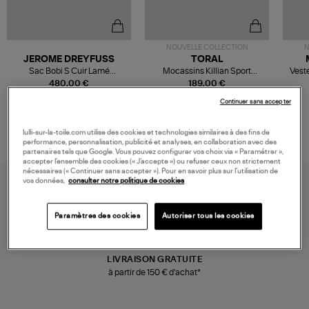
NOUVELLE COLLECTION
N
JEROME DREYFUSS
TORAL
Sac Bobi S Cuir Lamé
Mocassins Killian Sport
Veste
Champagne
Mousse
480,00 €
189,00 €
Continuer sans accepter
lulli-sur-la-toile.com utilise des cookies et technologies similaires à des fins de
performance, personnalisation, publicité et analyses, en collaboration avec des
partenaires tels que Google. Vous pouvez configurer vos choix via « Paramétrer »,
accepter l’ensemble des cookies (« J’accepte ») ou refuser ceux non strictement
nécessaires (« Continuer sans accepter »). Pour en savoir plus sur l’utilisation de
vos données,
consulter notre politique de cookies
Paramètres des cookies
Autoriser tous les cookies
LIVRAISON GRATUITE
à partir de 150 € d'achat*