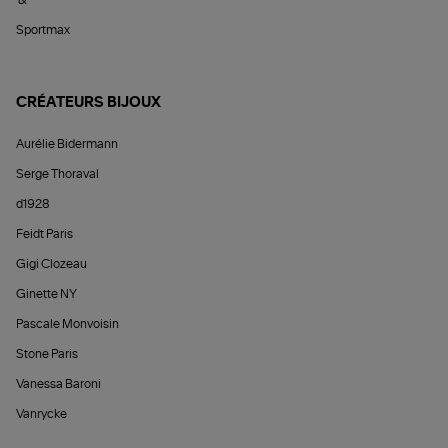
Sportmax
CRÉATEURS BIJOUX
Aurélie Bidermann
Serge Thoraval
d1928
Feidt Paris
Gigi Clozeau
Ginette NY
Pascale Monvoisin
Stone Paris
Vanessa Baroni
Vanrycke