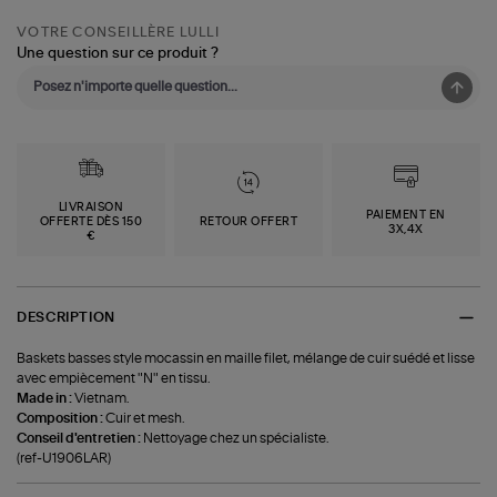
VOTRE CONSEILLÈRE LULLI
Une question sur ce produit ?
LIVRAISON
PAIEMENT EN
OFFERTE DÈS 150
RETOUR OFFERT
3X,4X
€
DESCRIPTION
Baskets basses style mocassin en maille filet, mélange de cuir suédé et lisse
avec empiècement "N" en tissu.
Made in :
Vietnam.
Composition :
Cuir et mesh.
Conseil d'entretien :
Nettoyage chez un spécialiste.
(ref-U1906LAR)