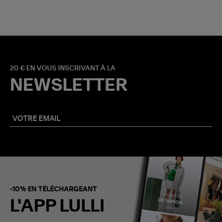
20 € EN VOUS INSCRIVANT À LA
NEWSLETTER
-10% EN TÉLÉCHARGEANT
L'APP LULLI