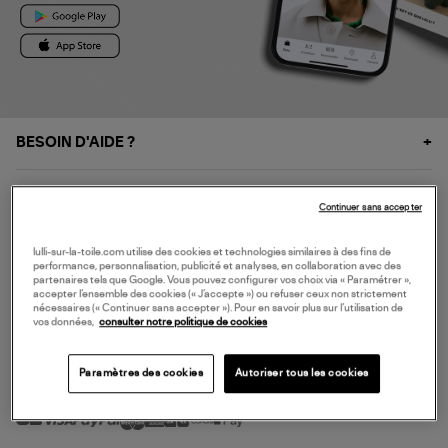
BESOIN D'AIDE ?
À PROPOS
Continuer sans accepter
NOS SERVICES
lulli-sur-la-toile.com utilise des cookies et technologies similaires à des fins de
performance, personnalisation, publicité et analyses, en collaboration avec des
partenaires tels que Google. Vous pouvez configurer vos choix via « Paramétrer »,
accepter l’ensemble des cookies (« J’accepte ») ou refuser ceux non strictement
SERVICE CLIENT
nécessaires (« Continuer sans accepter »). Pour en savoir plus sur l’utilisation de
vos données,
consulter notre politique de cookies
Paramètres des cookies
Autoriser tous les cookies
MODE DE PAIEMENT