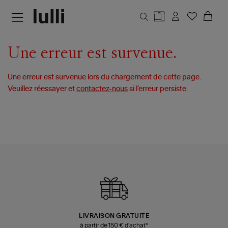
Aller au contenu principal
Une erreur est survenue.
Une erreur est survenue lors du chargement de cette page.
Veuillez réessayer et
contactez-nous
si l’erreur persiste.
LIVRAISON GRATUITE
à partir de 150 € d'achat*