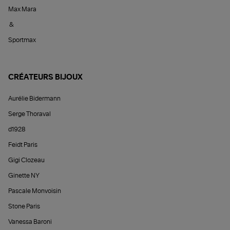
Max Mara
&
Sportmax
CRÉATEURS BIJOUX
Aurélie Bidermann
Serge Thoraval
d1928
Feidt Paris
Gigi Clozeau
Ginette NY
Pascale Monvoisin
Stone Paris
Vanessa Baroni