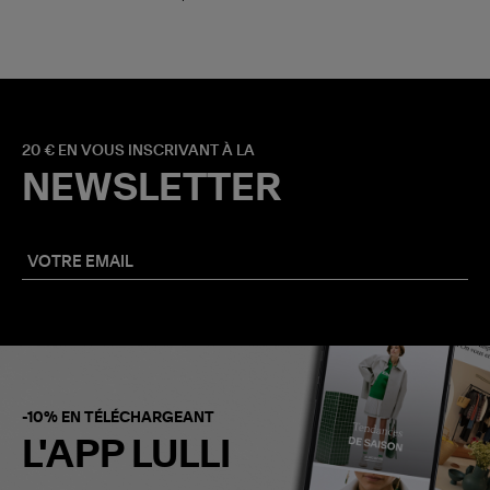
20 € EN VOUS INSCRIVANT À LA
NEWSLETTER
-10% EN TÉLÉCHARGEANT
L'APP LULLI