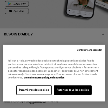
BESOIN D'AIDE ?
À PROPOS
Continuer sans accepter
NOS SERVICES
lulli-sur-la-toile.com utilise des cookies et technologies similaires à des fins de
performance, personnalisation, publicité et analyses, en collaboration avec des
partenaires tels que Google. Vous pouvez configurer vos choix via « Paramétrer »,
accepter l’ensemble des cookies (« J’accepte ») ou refuser ceux non strictement
SERVICE CLIENT
nécessaires (« Continuer sans accepter »). Pour en savoir plus sur l’utilisation de
vos données,
consulter notre politique de cookies
Paramètres des cookies
Autoriser tous les cookies
MODE DE PAIEMENT