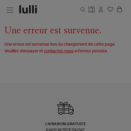
Aller au contenu principal
Une erreur est survenue.
Une erreur est survenue lors du chargement de cette page.
Veuillez réessayer et
contactez-nous
si l’erreur persiste.
LIVRAISON GRATUITE
à partir de 150 € d'achat*