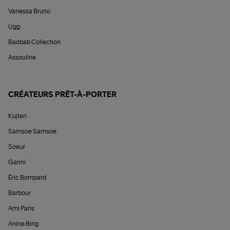
Vanessa Bruno
Ugg
Baobab Collection
Assouline
CRÉATEURS PRÊT-À-PORTER
Kujten
Samsoe Samsoe
Soeur
Ganni
Éric Bompard
Barbour
Ami Paris
Anine Bing