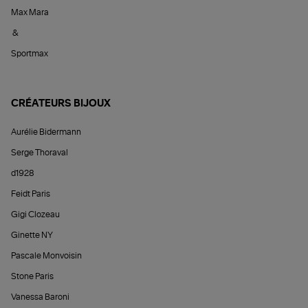
Max Mara
&
Sportmax
CRÉATEURS BIJOUX
Aurélie Bidermann
Serge Thoraval
d1928
Feidt Paris
Gigi Clozeau
Ginette NY
Pascale Monvoisin
Stone Paris
Vanessa Baroni