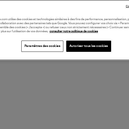
Co
oile.com utilise des cookies et technologies similaires à des fins de performance, personnalisation, p
collaboration avec des partenaires tels que Google. Vous pouvez configurer vos choix via « Param
semble des cookies (« J’accepte ») ou refuser ceux non strictement nécessaires (« Continuer san
 plus sur l’utilisation de vos données,
consulter notre politique de cookies
Paramètres des cookies
Autoriser tous les cookies