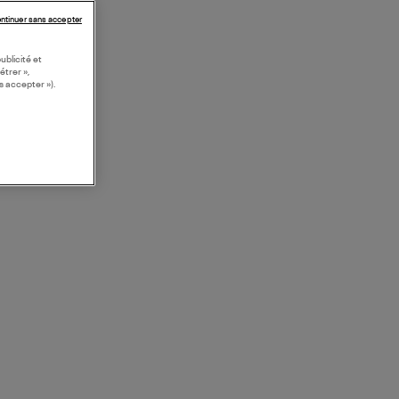
ntinuer sans accepter
ublicité et
étrer »,
s accepter »).