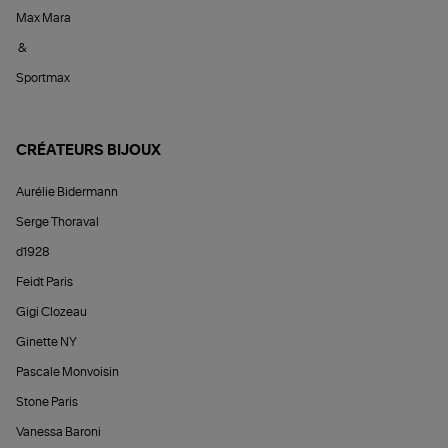
Max Mara
&
Sportmax
CRÉATEURS BIJOUX
Aurélie Bidermann
Serge Thoraval
d1928
Feidt Paris
Gigi Clozeau
Ginette NY
Pascale Monvoisin
Stone Paris
Vanessa Baroni