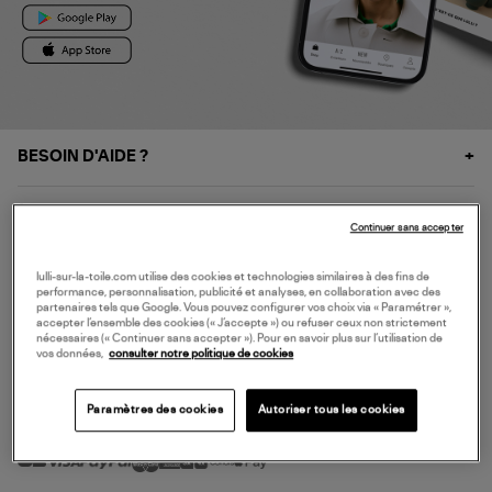
BESOIN D'AIDE ?
À PROPOS
Continuer sans accepter
NOS SERVICES
lulli-sur-la-toile.com utilise des cookies et technologies similaires à des fins de
performance, personnalisation, publicité et analyses, en collaboration avec des
partenaires tels que Google. Vous pouvez configurer vos choix via « Paramétrer »,
accepter l’ensemble des cookies (« J’accepte ») ou refuser ceux non strictement
SERVICE CLIENT
nécessaires (« Continuer sans accepter »). Pour en savoir plus sur l’utilisation de
vos données,
consulter notre politique de cookies
Paramètres des cookies
Autoriser tous les cookies
MODE DE PAIEMENT