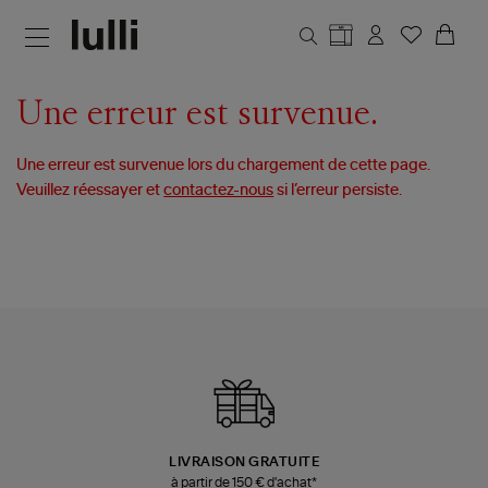
Aller au contenu principal
Une erreur est survenue.
Une erreur est survenue lors du chargement de cette page.
Veuillez réessayer et
contactez-nous
si l’erreur persiste.
LIVRAISON GRATUITE
à partir de 150 € d'achat*