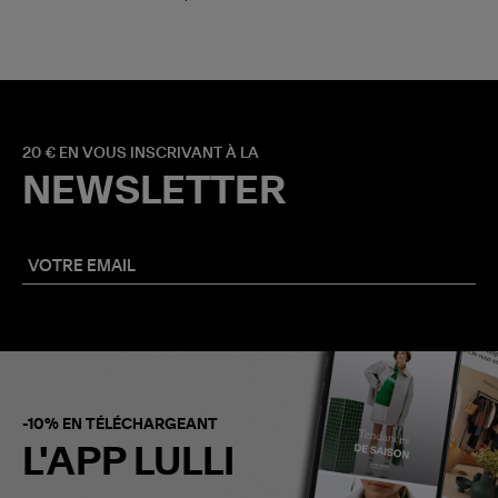
20 € EN VOUS INSCRIVANT À LA
NEWSLETTER
-10% EN TÉLÉCHARGEANT
L'APP LULLI