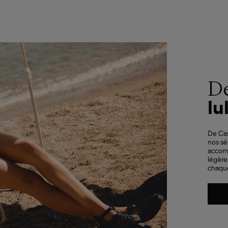
De
lul
De Cas
nos sé
accom
légère
chaque