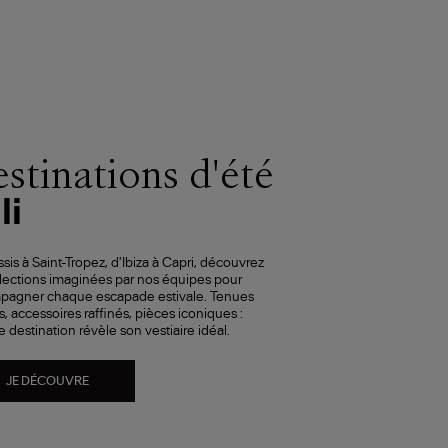
stinations d'été
li
sis à Saint-Tropez, d'Ibiza à Capri, découvrez
lections imaginées par nos équipes pour
pagner chaque escapade estivale. Tenues
s, accessoires raffinés, pièces iconiques :
 destination révèle son vestiaire idéal.
JE DÉCOUVRE