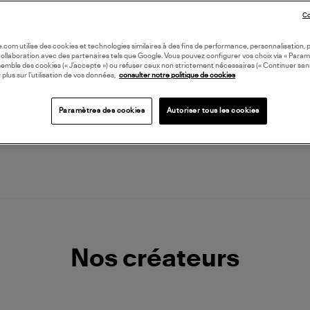
Co
oile.com utilise des cookies et technologies similaires à des fins de performance, personnalisation, p
collaboration avec des partenaires tels que Google. Vous pouvez configurer vos choix via « Param
semble des cookies (« J’accepte ») ou refuser ceux non strictement nécessaires (« Continuer san
 plus sur l’utilisation de vos données,
consulter notre politique de cookies
NOUVELLE COLLECTION
ADIDAS
GINETTE NY
85,00 €
845,00 €
Paramètres des cookies
Autoriser tous les cookies
Nos créateurs