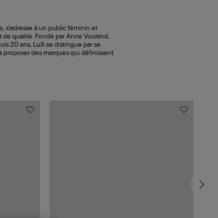
le, s'adresse à un public féminin et
t de qualité. Fondé par Anne Vouland,
s 20 ans, Lulli se distingue par sa
 à proposer des marques qui définissent
MAD