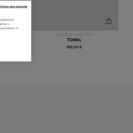
ntinuer sans accepter
ublicité et
étrer »,
s accepter »).
NOUVELLE COLLECTION
TORAL
189,00 €