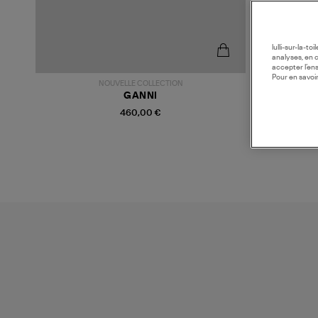
lulli-sur-la-t
analyses, en 
accepter l’en
Pour en savoir
NOUVELLE COLLECTION
GANNI
460,00 €