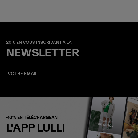
20 € EN VOUS INSCRIVANT À LA
NEWSLETTER
-10% EN TÉLÉCHARGEANT
L'APP LULLI