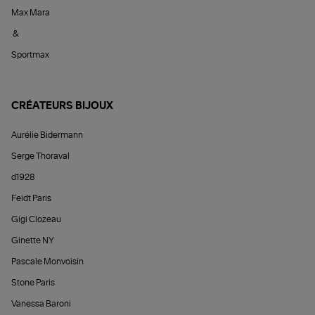
Max Mara
&
Sportmax
CRÉATEURS BIJOUX
Aurélie Bidermann
Serge Thoraval
d1928
Feidt Paris
Gigi Clozeau
Ginette NY
Pascale Monvoisin
Stone Paris
Vanessa Baroni