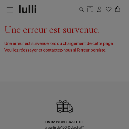
Aller au contenu principal
Une erreur est survenue.
Une erreur est survenue lors du chargement de cette page.
Veuillez réessayer et
contactez-nous
si l’erreur persiste.
LIVRAISON GRATUITE
à partir de 150 € d'achat*