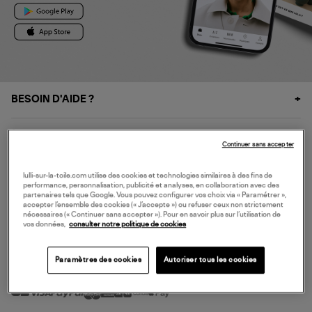
BESOIN D'AIDE ?
À PROPOS
Continuer sans accepter
NOS SERVICES
lulli-sur-la-toile.com utilise des cookies et technologies similaires à des fins de
performance, personnalisation, publicité et analyses, en collaboration avec des
partenaires tels que Google. Vous pouvez configurer vos choix via « Paramétrer »,
accepter l’ensemble des cookies (« J’accepte ») ou refuser ceux non strictement
SERVICE CLIENT
nécessaires (« Continuer sans accepter »). Pour en savoir plus sur l’utilisation de
vos données,
consulter notre politique de cookies
Paramètres des cookies
Autoriser tous les cookies
MODE DE PAIEMENT