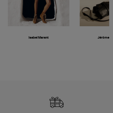
Isabel Marant
Jérôme D