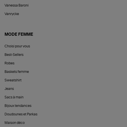
Vanessa Baroni
Vanrycke
MODE FEMME
Choisi pour vous
Best-Sellers
Robes
Baskets femme
Sweatshirt
Jeans
Sacs à main
Bijoux tendances
Doudounes et Parkas
Maison déco