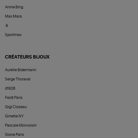
Anine Bing
Max Mara
&
Sportmax
CRÉATEURS BIJOUX
Aurélie Bidermann
Serge Thoraval
d1928
Feidt Paris
Gigi Clozeau
Ginette NY
Pascale Monvoisin
Stone Paris