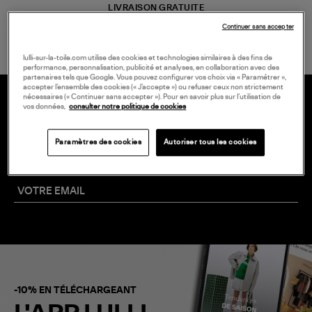
LIVRAISON GRATUITE
à partir de 150 € d'achat*
Continuer sans accepter
lulli-sur-la-toile.com utilise des cookies et technologies similaires à des fins de
performance, personnalisation, publicité et analyses, en collaboration avec des
partenaires tels que Google. Vous pouvez configurer vos choix via « Paramétrer »,
accepter l’ensemble des cookies (« J’accepte ») ou refuser ceux non strictement
nécessaires (« Continuer sans accepter »). Pour en savoir plus sur l’utilisation de
vos données,
consulter notre politique de cookies
20 € EN VOUS INSCRIVANT À LA
NEWSLETTER
Paramètres des cookies
Autoriser tous les cookies
-10% EN TÉLÉCHARGEANT