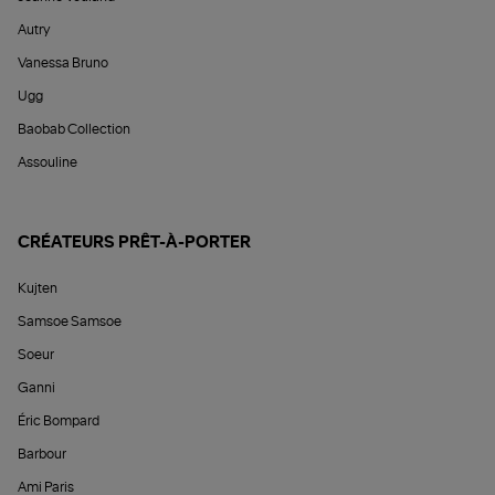
Autry
Vanessa Bruno
Ugg
Baobab Collection
Assouline
CRÉATEURS PRÊT-À-PORTER
Kujten
Samsoe Samsoe
Soeur
Ganni
Éric Bompard
Barbour
Ami Paris