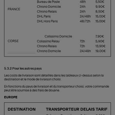
Bureau de Poste
48h
5,50€
Chrono Domicile
24h
9,90€
FRANCE
Chrono Relais
24h
8,50€
DHL Paris
24/48h
15,00€
DHL Hors Paris
48/72h
15,00€
Colissimo Domicile
7,90€
CORSE
Colissimo Relay
72h
5,90€
Chrono Relais
72h
13,90€
Chrono Domicile
24/48h
19,00€
5.3.2 Pour les autres pays
Les coûts de livraison sont détaillés dans les tableaux ci-dessus selon la
destination et le mode de livraison choisi.
En fonctions du pays de livraison et du transporteur choisi, votre commande
peut être soumise à des frais de douane.
EUROPE
DESTINATION
TRANSPORTEUR
DELAIS
TARIF