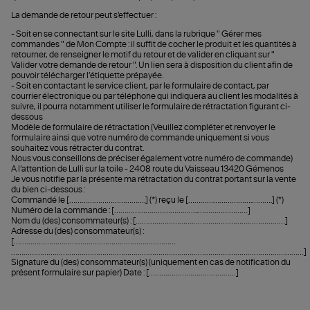
La demande de retour peut s'effectuer :
- Soit en se connectant sur le site Lulli, dans la rubrique " Gérer mes
commandes " de Mon Compte : il suffit de cocher le produit et les quantités à
retourner, de renseigner le motif du retour et de valider en cliquant sur "
Valider votre demande de retour ". Un lien sera à disposition du client afin de
pouvoir télécharger l’étiquette prépayée.
- Soit en contactant le service client, par le formulaire de contact, par
courrier électronique ou par téléphone qui indiquera au client les modalités à
suivre, il pourra notamment utiliser le formulaire de rétractation figurant ci-
dessous
Modèle de formulaire de rétractation (Veuillez compléter et renvoyer le
formulaire ainsi que votre numéro de commande uniquement si vous
souhaitez vous rétracter du contrat.
Nous vous conseillons de préciser également votre numéro de commande)
A l’attention de Lulli sur la toile - 2408 route du Vaisseau 13420 Gémenos
Je vous notifie par la présente ma rétractation du contrat portant sur la vente
du bien ci-dessous :
Commandé le [……………………………….] (*) reçu le [………………………….……….] (*)
Numéro de la commande : […………………………………..……………………]
Nom du (des) consommateur(s) : [………………………………………………………………]
Adresse du (des) consommateur(s) :
[……………………………………………………………………
……………………………………………………………………………………………………………………………]
Signature du (des) consommateur(s) (uniquement en cas de notification du
présent formulaire sur papier) Date : [……………………………………]