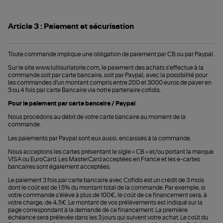
Article 3 : Paiement et sécurisation
Toute commande implique une obligation de paiement par CB ou par Paypal.
Sur le site www.lullisurlatoile.com, le paiement des achats s’effectue à la
commande soit par carte bancaire,
soit par Paypal, avec la possibilité pour
les commandes d'un montant compris entre 200 et 3000 euros de payer en
3 ou 4 fois par carte Bancaire via notre partenaire cofidis.
Pour le paiement par carte bancaire / Paypal
Nous procédons au débit de votre carte bancaire au moment de la
commande
.
Les paiements par Paypal sont eux aussi, encaissés à la commande.
Nous acceptons les cartes présentant le sigle « CB » et/ou portant la marque
VISA ou EuroCard. Les MasterCard acceptées en France et les e-cartes
bancaires sont également acceptées.
Le paiement 3 fois par carte bancaire avec Cofidis est un crédit de 3 mois
dont le coût est de 1.5% du montant total de la commande. Par exemple, si
votre commande s’élève à plus de 100€, le coût de ce financement sera, à
votre charge, de 4,5€. Le montant de vos prélèvements est indiqué sur la
page correspondant à la demande de ce financement. La première
échéance sera prélevée dans les 3 jours qui suivent votre achat. Le coût du