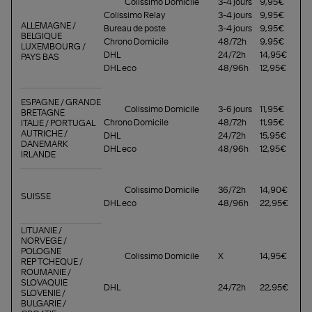
Colissimo Domicile
3-4 jours
9,95€
Colissimo Relay
3-4 jours
9,95€
ALLEMAGNE /
Bureau de poste
3-4 jours
9,95€
BELGIQUE
Chrono Domicile
48/72h
9,95€
LUXEMBOURG /
DHL
24/72h
14,95€
PAYS BAS
DHL eco
48/96h
12,95€
ESPAGNE / GRANDE
Colissimo Domicile
3-6 jours
11,95€
BRETAGNE
Chrono Domicile
48/72h
11,95€
ITALIE / PORTUGAL
AUTRICHE /
DHL
24/72h
15,95€
DANEMARK
DHL eco
48/96h
12,95€
IRLANDE
Colissimo Domicile
36/72h
14,90€
SUISSE
DHL eco
48/96h
22,95€
LITUANIE /
NORVEGE /
POLOGNE
Colissimo Domicile
X
14,95€
REP TCHEQUE /
ROUMANIE /
SLOVAQUIE
DHL
24/72h
22,95€
SLOVENIE /
BULGARIE /