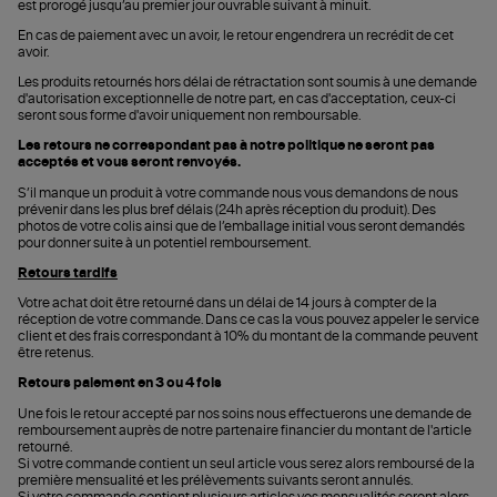
est prorogé jusqu’au premier jour ouvrable suivant à minuit.
En cas de paiement avec un avoir, le retour engendrera un recrédit de cet
avoir.
Les produits retournés hors délai de rétractation sont soumis à une demande
d'autorisation exceptionnelle de notre part, en cas d'acceptation, ceux-ci
seront sous forme d'avoir uniquement non remboursable.
Les retours ne correspondant pas à notre politique ne seront pas
acceptés et vous seront renvoyés.
S’il manque un produit à votre commande nous vous demandons de nous
prévenir dans les plus bref délais (24h après réception du produit). Des
photos de votre colis ainsi que de l’emballage initial vous seront demandés
pour donner suite à un potentiel remboursement.
Retours tardifs
Votre achat doit être retourné dans un délai de 14 jours à compter de la
réception de votre commande. Dans ce cas la vous pouvez appeler le service
client et des frais correspondant à 10% du montant de la commande peuvent
être retenus.
Retours paiement en 3 ou 4 fois
Une fois le retour accepté par nos soins nous effectuerons une demande de
remboursement auprès de notre partenaire financier du montant de l'article
retourné.
Si votre commande contient un seul article vous serez alors remboursé de la
première mensualité et les prélèvements suivants seront annulés.
Si votre commande contient plusieurs articles vos mensualités seront alors