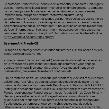
Le protocole utilisé est SSL, couplé à de la monétique bancaire. Cela signifie
que les informations liées à la commande et le numéro de la carte bancaire
ne circulent pas en clair sur internet. Le numéro de carte bancaire n'est
imprimé sur aucun papier, facture, facturette ou autre listing.
Le commerçant n'a pas connaissance des numéros de cartes. Les numéros
de carte ne sont jamais conservés après avoir transmis la transaction de
paiement à la banque du commerçant. Ainsi, aucune personne n'a accès ni
de façon informatique, ni de façon imprimée aux coordonnées des cartes
bancaires des acheteurs. Pour plus d’informations, visitez le site de Payline :
http://www.payline.com/index.php/fr/
.
Système Anti Fraude CB
De façon à se protéger contre la fraude sur internet, Lulli sur la toile a mis en
place les mesures suivantes :
- Enregistrement de votre adresse IP, ainsi que des dates et heures exactes
de la transaction. Cette identification unique et formelle vous engage
contractuellement. Bien entendu, si vous n'avez aucune intention de
malversation, ces éléments resteront confidentiels.
- Toute tentative de fraude, pour quelque montant que ce soit et quelle qu'en
soit l'origine, fera l'objet de poursuites pénales (dépôt de plainte entre les
mains de Monsieur le Procureur de la République du Tribunal de MARSEILLE).
L'intégralité des données recueillies vous concernant sera alors transmise au
Parquet pour enquête. Rappel des termes de l'Article 313-1 du Code Pénal : «
L'escroquerie est le fait, soit par l'usage d'un faux nom ou d'une fausse
qualité, soit par l'abus d'une qualité vraie, soit par l'emploi de manœuvres
frauduleuses, de tromper une personne physique ou morale et de la
déterminer ainsi, à son préjudice ou au préjudice d'un tiers, à remettre des