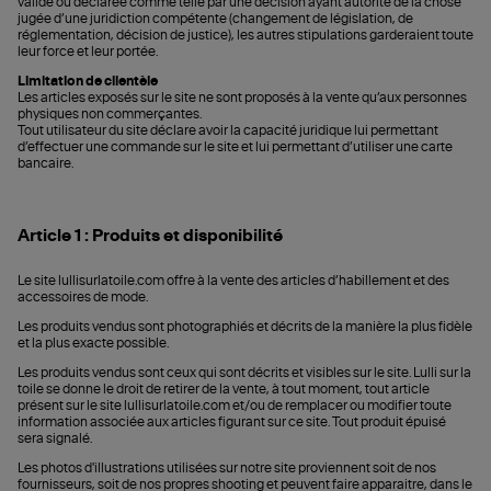
valide ou déclarée comme telle par une décision ayant autorité de la chose
jugée d’une juridiction compétente (changement de législation, de
réglementation, décision de justice), les autres stipulations garderaient toute
leur force et leur portée.
Limitation de clientèle
Les articles exposés sur le site ne sont proposés à la vente qu’aux personnes
physiques non commerçantes.
Tout utilisateur du site déclare avoir la capacité juridique lui permettant
d’effectuer une commande sur le site et lui permettant d’utiliser une carte
bancaire.
Article 1 : Produits et disponibilité
Le site lullisurlatoile.com offre à la vente des articles d’habillement et des
accessoires de mode.
Les produits vendus sont photographiés et décrits de la manière la plus fidèle
et la plus exacte possible.
Les produits vendus sont ceux qui sont décrits et visibles sur le site.
Lulli sur la
toile se donne le droit de retirer de la vente, à tout moment, tout article
présent sur le site lullisurlatoile.com et/ou de remplacer ou modifier toute
information associée aux articles figurant sur ce site.
Tout produit épuisé
sera signalé.
Les photos d'illustrations utilisées sur notre site proviennent soit de nos
fournisseurs, soit de nos propres shooting et peuvent faire apparaitre, dans le