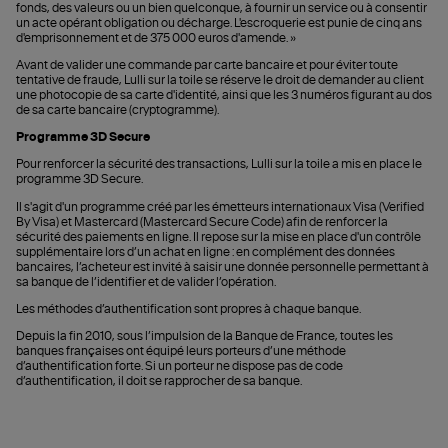
fonds, des valeurs ou un bien quelconque, à fournir un service ou à consentir
un acte opérant obligation ou décharge. L'escroquerie est punie de cinq ans
d'emprisonnement et de 375 000 euros d'amende. »
Avant de valider une commande par carte bancaire et pour éviter toute
tentative de fraude, Lulli sur la toile se réserve le droit de demander au client
une photocopie de sa carte d'identité, ainsi que les 3 numéros figurant au dos
de sa carte bancaire (cryptogramme).
Programme 3D Secure
Pour renforcer la sécurité des transactions, Lulli sur la toile a mis en place le
programme 3D Secure.
Il s'agit d'un programme créé par les émetteurs internationaux Visa (Verified
By Visa) et Mastercard (Mastercard Secure Code) afin de renforcer la
sécurité des paiements en ligne. Il repose sur la mise en place d'un contrôle
supplémentaire lors d’un achat en ligne : en complément des données
bancaires, l’acheteur est invité à saisir une donnée personnelle permettant à
sa banque de l’identifier et de valider l’opération.
Les méthodes d’authentification sont propres à chaque banque.
Depuis la fin 2010, sous l’impulsion de la Banque de France, toutes les
banques françaises ont équipé leurs porteurs d’une méthode
d’authentification forte. Si un porteur ne dispose pas de code
d’authentification, il doit se rapprocher de sa banque.