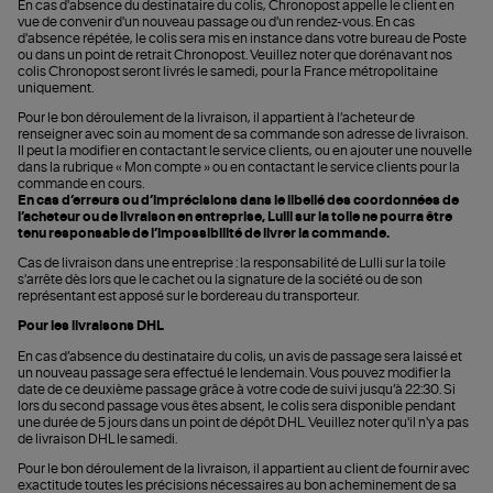
En cas d'absence du destinataire du colis, Chronopost appelle le client en
vue de convenir d'un nouveau passage ou d'un rendez-vous. En cas
d'absence répétée, le colis sera mis en instance dans votre bureau de Poste
ou dans un point de retrait Chronopost. Veuillez noter que dorénavant nos
colis Chronopost seront livrés le samedi, pour la France métropolitaine
uniquement.
Pour le bon déroulement de la livraison, il appartient à l’acheteur de
renseigner avec soin au moment de sa commande son adresse de livraison.
Il peut la modifier en contactant le service clients, ou en ajouter une nouvelle
dans la rubrique « Mon compte » ou en contactant le service clients pour la
commande en cours.
En cas d’erreurs ou d’imprécisions dans le libellé des coordonnées de
l’acheteur
ou de livraison en entreprise
, Lulli sur la toile ne pourra être
tenu responsable de l’impossibilité de livrer la commande.
Cas de livraison dans une entreprise : la responsabilité de Lulli sur la toile
s'arrête dès lors que le cachet ou la signature de la société ou de son
représentant est apposé sur le bordereau du transporteur.
Pour les livraisons DHL
En cas d’absence du destinataire du colis, un avis de passage sera laissé et
un nouveau passage sera effectué le lendemain. Vous pouvez modifier la
date de ce deuxième passage grâce à votre code de suivi jusqu’à 22:30. Si
lors du second passage vous êtes absent, le colis sera disponible pendant
une durée de 5 jours dans un point de dépôt DHL. Veuillez noter qu'il n'y a pas
de livraison DHL le samedi.
Pour le bon déroulement de la livraison, il appartient au client de fournir avec
exactitude toutes les précisions nécessaires au bon acheminement de sa