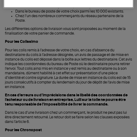
À l’adresse de votre choix (domicile, bureau…).
Dans le bureau de poste de votre choix parmi les 10 000 existants.
Chez l’un des nombreux commerçants du réseau partenaire de la
Poste.
Les différentes options de livraison vous sont proposées au moment de la
finalisation de votre panier de commande.
Pour les Colissimo
Pour les colis remis à l'adresse de votre choix, en cas d’absence du
destinataire du colis à l’adresse désignée, un avis de passage et de mise en
instance du colis est déposé dans la boîte aux lettres du destinataire. Cet avis
indique les coordonnées du bureau de Poste où le destinataire pourra retirer
l’envoi. Tout colis ainsi mis en instance y est remis au destinataire ou à son
mandataire, dûment habilité à cet effet sur présentation d’une pièce
d’identité et contre signature. La durée de mise en instance du colis est de 15
jours consécutifs à compter du lendemain du jour de dépôt de l’avis de mise
en instance.
En cas d’erreurs ou d’imprécisions dans le libellé des coordonnées de
l’acheteur ou de livraison en entreprise, Lulli sur la toile ne pourra être
tenu responsable de l’impossibilité de livrer la commande.
Dans le cas d’une livraison chez un commerçant, le produit ne peut pas lui
être directement retourné. Le retour doit se faire selon les clauses exposées
dans l’article 6.
Pour les Chronopost