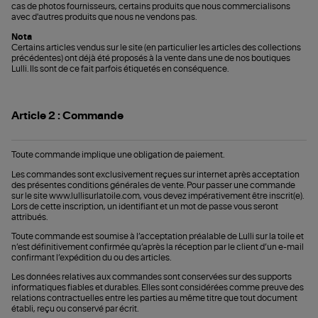
cas de photos fournisseurs, certains produits que nous commercialisons
avec d'autres produits que nous ne vendons pas.
Nota
Certains articles vendus sur le site (en particulier les articles des collections
précédentes) ont déjà été proposés à la vente dans une de nos boutiques
Lulli. Ils sont de ce fait parfois étiquetés en conséquence.
Article 2 : Commande
Toute commande implique une obligation de paiement.
Les commandes sont exclusivement reçues sur internet après acceptation
des présentes conditions générales de vente. Pour passer une commande
sur le site www.lullisurlatoile.com, vous devez impérativement être inscrit(e).
Lors de cette inscription, un identifiant et un mot de passe vous seront
attribués.
Toute commande est soumise à l’acceptation préalable de Lulli sur la toile et
n’est définitivement confirmée qu’après la réception par le client d’un e-mail
confirmant l’expédition du ou des articles.
Les données relatives aux commandes sont conservées sur des supports
informatiques fiables et durables. Elles sont considérées comme preuve des
relations contractuelles entre les parties au même titre que tout document
établi, reçu ou conservé par écrit.