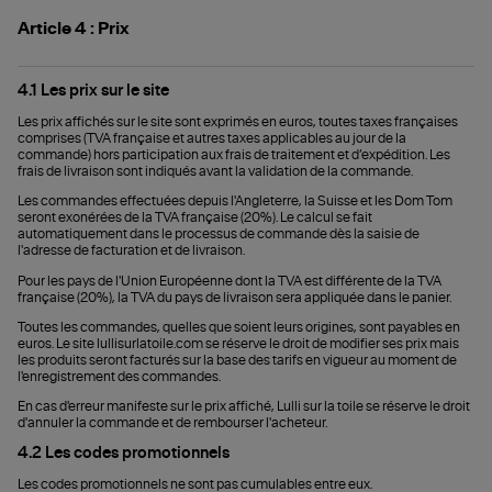
Article 4 : Prix
4.1 Les prix sur le site
Les prix affichés sur le site sont exprimés en euros, toutes taxes françaises
comprises (TVA française et autres taxes applicables au jour de la
commande) hors participation aux frais de traitement et d’expédition. Les
frais de livraison sont indiqués avant la validation de la commande.
Les commandes effectuées depuis l'Angleterre, la Suisse et les Dom Tom
seront exonérées de la TVA française (20%). Le calcul se fait
automatiquement dans le processus de commande dès la saisie de
l'adresse de facturation et de livraison.
Pour les pays de l'Union Européenne dont la TVA est différente de la TVA
française (20%), la TVA du pays de livraison sera appliquée dans le panier.
Toutes les commandes, quelles que soient leurs origines, sont payables en
euros. Le site lullisurlatoile.com se réserve le droit de modifier ses prix mais
les produits seront facturés sur la base des tarifs en vigueur au moment de
l'enregistrement des commandes.
En cas d'erreur manifeste sur le prix affiché, Lulli sur la toile se réserve le droit
d'annuler la commande et de rembourser l'acheteur.
4.2 Les codes promotionnels
Les codes promotionnels ne sont pas cumulables entre eux.