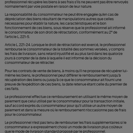
professionnel récupère les biens à ses frais s'ils ne peuvent pas être renvoyés
normalement par voie postale en raison de leur nature.
La responsabilité du consommateur ne peut être engagée qu'en cas de
dépréciation des biens résultant de manipulations autres que celles
nécessaires pour établir la nature, les caractéristiques et le bon
fonctionnement de ces biens, sous réserve que le professionnel ait informé
le consommateur de son droit de rétractation, conformément au 2° de
l'article L. 221-5.
Article L. 221-24. Lorsque le droit de rétractation est exercé, le professionnel
rembourse le consommateur de la totalité des sommes versées, y compris
les frais de livraison, sans retard injustifié et au plus tard dans les quatorze
jours à compter de la date à laquelle il est informé de la décision du
consommateur de se rétracter.
Pour les contrats de vente de biens, à moins qu'il ne propose de récupérer lui-
même les biens, le professionnel peut différer le remboursement jusqu'à
récupération des biens ou jusqu'à ce que le consommateur ait fourni une
preuve de l'expédition de ces biens, la date retenue étant celle du premier de
ces faits.
Le professionnel effectue ce remboursement en utilisant le même moyen de
paiement que celui utilisé par le consommateur pour la transaction initiale,
sauf accord exprès du consommateur pour qu'il utilise un autre moyen de
paiement et dans la mesure où le remboursement n'occasionne pas de frais
pour le consommateur.
Le professionnel n'est pas tenu de rembourser les frais supplémentaires si le
consommateur a expressément choisi un mode de livraison plus coûteux
que le mode de livraison standard proposé par le professionnel.