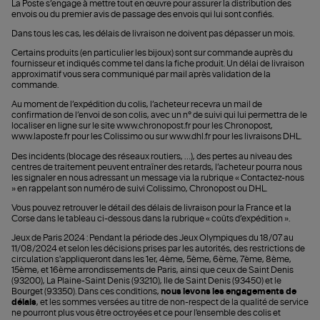
La Poste s’engage à mettre tout en œuvre pour assurer la distribution des
envois ou du premier avis de passage des envois qui lui sont confiés.
Dans tous les cas, les délais de livraison ne doivent pas dépasser un mois.
Certains produits (en particulier les bijoux) sont sur commande auprès du
fournisseur et indiqués comme tel dans la fiche produit. Un délai de livraison
approximatif vous sera communiqué par mail après validation de la
commande.
Au moment de l’expédition du colis, l’acheteur recevra un mail de
confirmation de l’envoi de son colis, avec un n° de suivi qui lui permettra de le
localiser en ligne sur le site www.chronopost.fr pour les Chronopost,
www.laposte.fr pour les Colissimo ou sur www.dhl.fr‎ pour les livraisons DHL.
Des incidents (blocage des réseaux routiers, …), des pertes au niveau des
centres de traitement peuvent entraîner des retards, l’acheteur pourra nous
les signaler en nous adressant un message via la rubrique « Contactez-nous
» en rappelant son numéro de suivi Colissimo, Chronopost ou DHL.
Vous pouvez retrouver le détail des délais de livraison pour la France et la
Corse dans le tableau ci-dessous dans la rubrique « coûts d’expédition ».
Jeux de Paris 2024 : Pendant la période des Jeux Olympiques du 18/07 au
11/08/2024 et selon les décisions prises par les autorités, des restrictions de
circulation s'appliqueront dans les 1er, 4ème, 5ème, 6ème, 7ème, 8ème,
15ème, et 16ème arrondissements de Paris, ainsi que ceux de Saint Denis
(93200), La Plaine-Saint Denis (93210), Ile de Saint Denis (93450) et le
Bourget (93350). Dans ces conditions,
nous levons les engagements de
délais
, et les sommes versées au titre de non-respect de la qualité de service
ne pourront plus vous être octroyées et ce pour l'ensemble des colis et