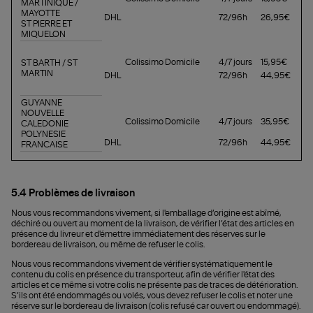
MARTINIQUE /
MAYOTTE
DHL
72/96h
26,95€
ST PIERRE ET
MIQUELON
Colissimo Domicile
4/7 jours
15,95€
ST BARTH / ST
MARTIN
DHL
72/96h
44,95€
GUYANNE
NOUVELLE
Colissimo Domicile
4/7 jours
35,95€
CALEDONIE
POLYNESIE
DHL
72/96h
44,95€
FRANCAISE
5.4 Problèmes de livraison
Nous vous recommandons vivement, si l'emballage d’origine est abîmé,
déchiré ou ouvert au moment de la livraison, de vérifier l’état des articles en
présence du livreur et d'émettre immédiatement des réserves sur le
bordereau de livraison, ou même de refuser le colis.
Nous vous recommandons vivement de vérifier systématiquement le
contenu du colis en présence du transporteur, afin de vérifier l'état des
articles et ce même si votre colis ne présente pas de traces de détérioration.
S’ils ont été endommagés ou volés, vous devez refuser le colis et noter une
réserve sur le bordereau de livraison (colis refusé car ouvert ou endommagé).