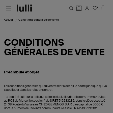
Aller au contenu principal
Accueil
Conditions générales de vente
CONDITIONS
GÉNÉRALES DE VENTE
Préambule et objet
Les conditions générales qui suivent visent à définir le cadre juridique qui va
s’appliquer dans les relations entre :
- la société Lulli sur la toile qui édite le site lullisurlatoile.com, immatriculée
au RCS de Marseille sous le n° de SIRET 519233282, dont le siège est situé
2408 Route du Vaisseau, 13420 GEMENOS. S.A.R.L au capital de 5000 €
dont le numéro de TVA intracommunautaire est le FR 41 519 233 282