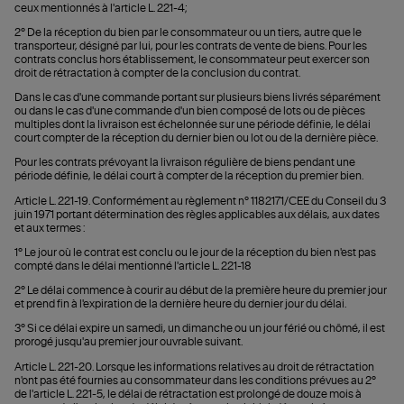
ceux mentionnés à l'article L. 221-4;
2° De la réception du bien par le consommateur ou un tiers, autre que le
transporteur, désigné par lui, pour les contrats de vente de biens. Pour les
contrats conclus hors établissement, le consommateur peut exercer son
droit de rétractation à compter de la conclusion du contrat.
Dans le cas d'une commande portant sur plusieurs biens livrés séparément
ou dans le cas d'une commande d'un bien composé de lots ou de pièces
multiples dont la livraison est échelonnée sur une période définie, le délai
court compter de la réception du dernier bien ou lot ou de la dernière pièce.
Pour les contrats prévoyant la livraison régulière de biens pendant une
période définie, le délai court à compter de la réception du premier bien.
Article L. 221-19. Conformément au règlement n° 1182171/CEE du Conseil du 3
juin 1971 portant détermination des règles applicables aux délais, aux dates
et aux termes :
1° Le jour où le contrat est conclu ou le jour de la réception du bien n'est pas
compté dans le délai mentionné l'article L. 221-18
2° Le délai commence à courir au début de la première heure du premier jour
et prend fin à l'expiration de la dernière heure du dernier jour du délai.
3° Si ce délai expire un samedi, un dimanche ou un jour férié ou chômé, il est
prorogé jusqu'au premier jour ouvrable suivant.
Article L. 221-20. Lorsque les informations relatives au droit de rétractation
n'ont pas été fournies au consommateur dans les conditions prévues au 2°
de l'article L. 221-5, le délai de rétractation est prolongé de douze mois à