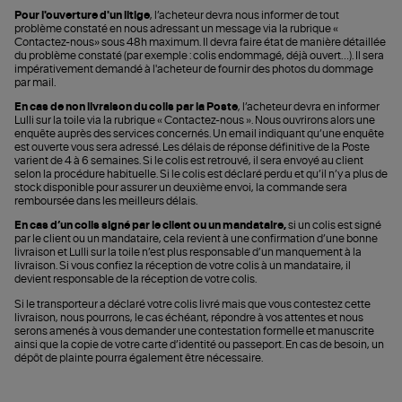
Pour l'ouverture d'un litige
, l’acheteur devra nous informer de tout
problème constaté en nous adressant un message via la rubrique «
Contactez-nous» sous 48h maximum. Il devra faire état de manière détaillée
du problème constaté (par exemple : colis endommagé, déjà ouvert…). Il sera
impérativement demandé à l'acheteur de fournir des photos du dommage
par mail.
En cas de non livraison du colis par la Poste
, l’acheteur devra en informer
Lulli sur la toile via la rubrique « Contactez-nous ». Nous ouvrirons alors une
enquête auprès des services concernés. Un email indiquant qu’une enquête
est ouverte vous sera adressé. Les délais de réponse définitive de la Poste
varient de 4 à 6 semaines. Si le colis est retrouvé, il sera envoyé au client
selon la procédure habituelle. Si le colis est déclaré perdu et qu’il n’y a plus de
stock disponible pour assurer un deuxième envoi, la commande sera
remboursée dans les meilleurs délais.
En cas d’un colis signé par le client ou un mandataire,
si un colis est signé
par le client ou un mandataire, cela revient à une confirmation d’une bonne
livraison et Lulli sur la toile n’est plus responsable d’un manquement à la
livraison. Si vous confiez la réception de votre colis à un mandataire, il
devient responsable de la réception de votre colis.
Si le transporteur a déclaré votre colis livré mais que vous contestez cette
livraison, nous pourrons, le cas échéant, répondre à vos attentes et nous
serons amenés à vous demander une contestation formelle et manuscrite
ainsi que la copie de votre carte d’identité ou passeport. En cas de besoin, un
dépôt de plainte pourra également être nécessaire.