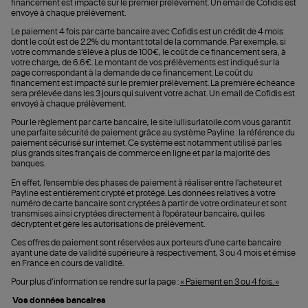
financement est impacté sur le premier prélèvement. Un email de Cofidis est
envoyé à chaque prélèvement.
Le paiement 4 fois par carte bancaire avec Cofidis est un crédit de 4 mois
dont le coût est de 2.2% du montant total de la commande. Par exemple, si
votre commande s’élève à plus de 100€, le coût de ce financement sera, à
votre charge, de 6.6€. Le montant de vos prélèvements est indiqué sur la
page correspondant à la demande de ce financement. Le coût du
financement est impacté sur le premier prélèvement. La première échéance
sera prélevée dans les 3 jours qui suivent votre achat. Un email de Cofidis est
envoyé à chaque prélèvement.
Pour le règlement par carte bancaire, le site lullisurlatoile.com vous garantit
une parfaite sécurité de paiement grâce au système Payline : la référence du
paiement sécurisé sur internet. Ce système est notamment utilisé par les
plus grands sites français de commerce en ligne et par la majorité des
banques.
En effet, l'ensemble des phases de paiement à réaliser entre l'acheteur et
Payline est entièrement crypté et protégé. Les données relatives à votre
numéro de carte bancaire sont cryptées à partir de votre ordinateur et sont
transmises ainsi cryptées directement à l'opérateur bancaire, qui les
décryptent et gère les autorisations de prélèvement.
Ces offres de paiement sont réservées aux porteurs d'une carte bancaire
ayant une date de validité supérieure à respectivement, 3 ou 4 mois et émise
en France en cours de validité.
Pour plus d’information se rendre sur la page :
« Paiement en 3 ou 4 fois. »
Vos données bancaires