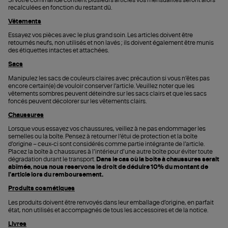
recalculées en fonction du restant dû.
Vêtements
Essayez vos pièces avec le plus grand soin. Les articles doivent être
retournés neufs, non utilisés et non lavés ; ils doivent également être munis
des étiquettes intactes et attachées.
Sacs
Manipulez les sacs de couleurs claires avec précaution si vous n’êtes pas
encore certain(e) de vouloir conserver l’article. Veuillez noter que les
vêtements sombres peuvent déteindre sur les sacs clairs et que les sacs
foncés peuvent décolorer sur les vêtements clairs.
Chaussures
Lorsque vous essayez vos chaussures, veillez à ne pas endommager les
semelles ou la boîte. Pensez à retourner l’étui de protection et la boîte
d’origine – ceux-ci sont considérés comme partie intégrante de l’article.
Placez la boîte à chaussures à l’intérieur d’une autre boîte pour éviter toute
dégradation durant le transport.
Dans le cas où la boîte à chaussures serait
abîmée, nous nous reservons le droit de déduire 10% du montant de
l'article lors du remboursement.
Produits cosmétiques
Les produits doivent être renvoyés dans leur emballage d’origine, en parfait
état, non utilisés et accompagnés de tous les accessoires et de la notice.
Livres