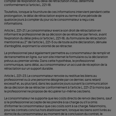
compter de l'expiration du délai de rétractation initial, déterminé
conformément à l'article L. 221-18.
Toutefois, lorsque la fourniture de ces informations intervient pendant cette
prolongation, le délai de rétractation expire au terme d'une période de
quatorze jours à compter du jour où le consommateur a reçu ces
informations.
Article L. 221-21. Le consommateur exerce son droit de rétractation en
informant le professionnel de sa décision de se rétracter par l'envoi, avant
l'expiration du délai prévu à l'article L. 221-18, du formulaire de rétractation
mentionné au 2" de l'article L. 221-5 ou de toute autre déclaration, dénuée
d'ambigüité, exprimant la volonté de se rétracter.
Le professionnel peut également permettre au consommateur de remplir et
de transmettre en ligne, sur son site internet le formulaire ou la déclaration
prévus au premier alinéa. Dans cette hypothèse, le professionnel
communique, sans délai, au consommateur un accusé de réception de la
rétractation sur un support durable.
Article L. 221-23. Le consommateur renvoie ou restitue les biens au
professionnel ou à une personne désignée par ce dernier, sans retard
excessif et, au plus tard, dans les quatorze jours suivant la communication
de sa décision de se rétracter conformément à l'article L. 221-21 à moins que
le professionnel ne propose de récupérer lui-même ces biens.
Le consommateur ne supporte que les coûts directs de renvoi des biens, sauf
si le professionnel accepte de les prendre à sa charge ou s'il a omis
d'informer le consommateur que ces coûts sont à sa charge. Néanmoins,
pour les contrats conclus hors établissement, lorsque les biens sont livrés au
domicile du consommateur au moment de la conclusion du contrat, le