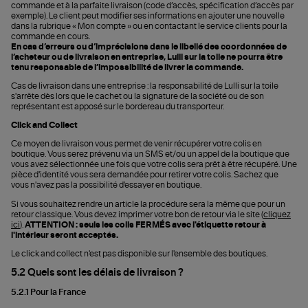
commande et à la parfaite livraison (code d’accès, spécification d’accès par
exemple). Le client peut modifier ses informations en ajouter une nouvelle
dans la rubrique « Mon compte » ou en contactant le service clients pour la
commande en cours.
En cas d’erreurs ou d’imprécisions dans le libellé des coordonnées de
l’acheteur
ou de livraison en entreprise
, Lulli sur la toile ne pourra être
tenu responsable de l’impossibilité de livrer la commande.
Cas de livraison dans une entreprise : la responsabilité de Lulli sur la toile
s'arrête dès lors que le cachet ou la signature de la société ou de son
représentant est apposé sur le bordereau du transporteur.
Click and Collect
Ce moyen de livraison vous permet de venir récupérer votre colis en
boutique. Vous serez prévenu via un SMS et/ou un appel de la boutique que
vous avez sélectionnée une fois que votre colis sera prêt à être récupéré. Une
pièce d'identité vous sera demandée pour retirer votre colis. Sachez que
vous n'avez pas la possibilité d'essayer en boutique.
Si vous souhaitez rendre un article la procédure sera la même que pour un
retour classique. Vous devez imprimer votre bon de retour via le site (
cliquez
ici
).
ATTENTION : seuls les colis FERMÉS avec l'étiquette retour à
l'intérieur seront acceptés.
Le click and collect n'est pas disponible sur l'ensemble des boutiques.
5.2 Quels sont les délais de livraison ?
5.2.1 Pour la France