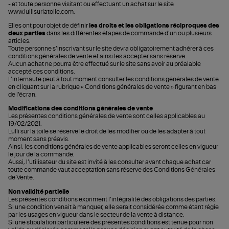
- et toute personne visitant ou effectuant un achat sur le site
www.lullisurlatoile.com.
Elles ont pour objet de définir
les droits et les obligations réciproques des
deux parties
dans les différentes étapes de commande d’un ou plusieurs
articles.
Toute personne s’inscrivant sur le site devra obligatoirement adhérer à ces
conditions générales de vente et ainsi les accepter sans réserve.
Aucun achat ne pourra être effectué sur le site sans avoir au préalable
accepté ces conditions.
L’internaute peut à tout moment consulter les conditions générales de vente
en cliquant sur la rubrique « Conditions générales de vente » figurant en bas
de l’écran.
Modifications des conditions générales de vente
Les présentes conditions générales de vente sont celles applicables au
19/02/2021.
Lulli sur la toile se réserve le droit de les modifier ou de les adapter à tout
moment sans préavis.
Ainsi, les conditions générales de vente applicables seront celles en vigueur
le jour de la commande.
Aussi, l’utilisateur du site est invité à les consulter avant chaque achat car
toute commande vaut acceptation sans réserve des Conditions Générales
de Vente.
Non validité partielle
Les présentes conditions expriment l’intégralité des obligations des parties.
Si une condition venait à manquer, elle serait considérée comme étant régie
par les usages en vigueur dans le secteur de la vente à distance.
Si une stipulation particulière des présentes conditions est tenue pour non