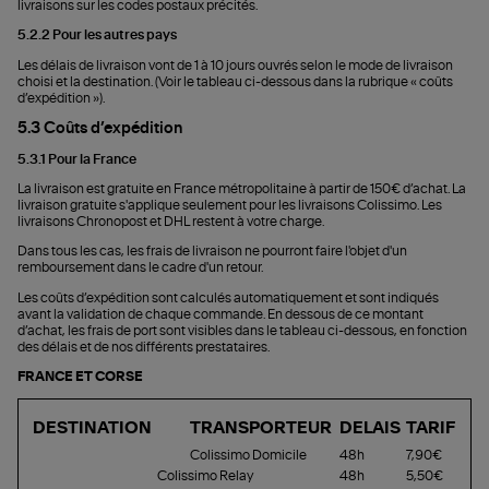
livraisons sur les codes postaux précités.
5.2.2 Pour les autres pays
Les délais de livraison vont de 1 à 10 jours ouvrés selon le mode de livraison
choisi et la destination. (Voir le tableau ci-dessous dans la rubrique « coûts
d’expédition »).
5.3 Coûts d’expédition
5.3.1 Pour la France
La livraison est gratuite en France métropolitaine à partir de 150€ d’achat. La
livraison gratuite s'applique seulement pour les livraisons Colissimo. Les
livraisons Chronopost et DHL restent à votre charge.
Dans tous les cas, les frais de livraison ne pourront faire l'objet d'un
remboursement dans le cadre d'un retour.
Les coûts d’expédition sont calculés automatiquement et sont indiqués
avant la validation de chaque commande. En dessous de ce montant
d’achat, les frais de port sont visibles dans le tableau ci-dessous, en fonction
des délais et de nos différents prestataires.
FRANCE ET CORSE
DESTINATION
TRANSPORTEUR
DELAIS
TARIF
Colissimo Domicile
48h
7,90€
Colissimo Relay
48h
5,50€