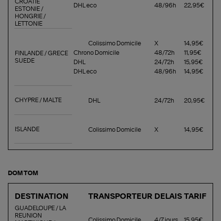
CROATIE
DHL eco
48/96h
22,95€
ESTONIE /
HONGRIE /
LETTONIE
Colissimo Domicile
X
14,95€
Chrono Domicile
48/72h
11,95€
FINLANDE / GRECE
SUEDE
DHL
24/72h
15,95€
DHL eco
48/96h
14,95€
CHYPRE / MALTE
DHL
24/72h
20,95€
ISLANDE
Colissimo Domicile
X
14,95€
DOM TOM
DESTINATION
TRANSPORTEUR
DELAIS
TARIF
GUADELOUPE / LA
REUNION
Colissimo Domicile
4/7 jours
15,95€