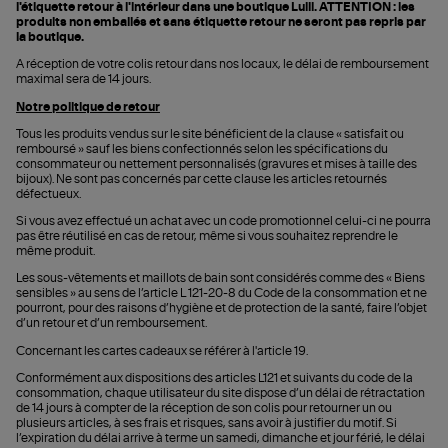
l'étiquette retour à l'intérieur dans une boutique Lulli. ATTENTION : les
produits non emballés et sans étiquette retour ne seront pas repris par
la boutique.
A réception de votre colis retour dans nos locaux, le délai de remboursement
maximal sera de 14 jours.
Notre politique de retour
Tous les produits vendus sur le site bénéficient de la clause « satisfait ou
remboursé » sauf les biens confectionnés selon les spécifications du
consommateur ou nettement personnalisés (gravures et mises à taille des
bijoux). Ne sont pas concernés par cette clause les articles retournés
défectueux.
Si vous avez effectué un achat avec un code promotionnel celui-ci ne pourra
pas être réutilisé en cas de retour, même si vous souhaitez reprendre le
même produit.
Les sous-vêtements et maillots de bain sont considérés comme des « Biens
sensibles » au sens de l’article L 121-20-8 du Code de la consommation et ne
pourront, pour des raisons d’hygiène et de protection de la santé, faire l’objet
d’un retour et d’un remboursement.
Concernant les cartes cadeaux se référer à l'article 19.
Conformément aux dispositions des articles L121 et suivants du code de la
consommation, chaque utilisateur du site dispose d’un délai de rétractation
de 14 jours à compter de la réception de son colis pour retourner un ou
plusieurs articles, à ses frais et risques, sans avoir à justifier du motif. Si
l’expiration du délai arrive à terme un samedi, dimanche et jour férié, le délai