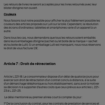
Les retours de livres ne seront acceptés pour les livres retournés avec leur
blister d'origine non ouvert.
Couleurs
Nous faisons tout notre possible pour afficher le plus fidèlement possible les
couleurs des articles proposés sur Lulli sur la toile. Cependant, la résolution
des écrans d’ordinateur, tablettes et smartphones varie d’un appareil à un
autre.
Dans tous les cas, nous demandons que tous les retours soient emballés
dans leurs emballages d'origine (sachet ou/et boite de la marque + sachet
et/ou boite de Lulli). Si un emballage Lulli est manquant, nous nous réservons
le droit de vous facturer 2€.
Article 7 : Droit de rétractation
Article L 221-18. Le consommateur dispose d'un délai de quatorze jours pour
exercer son droit de rétractation d'un contrat conclu à distance, à la suite
d'un démarchage téléphonique ou hors établissement, sans avoir à motiver
sa décision ni à supporter d'autres coûts que ceux prévus aux articles L. 221-
23 à L. 221-25.
Le délai mentionné au premier alinéa court à compter du jour :
1° De la conclusion du contrat, pour les contrats de prestation de services et