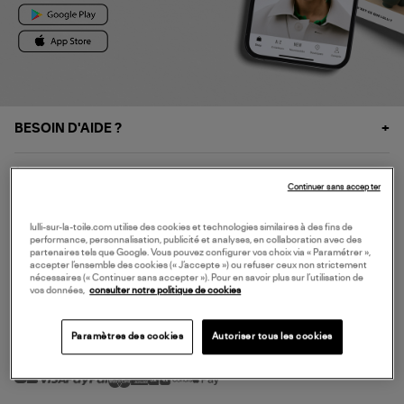
BESOIN D'AIDE ?
À PROPOS
Continuer sans accepter
NOS SERVICES
lulli-sur-la-toile.com utilise des cookies et technologies similaires à des fins de
performance, personnalisation, publicité et analyses, en collaboration avec des
partenaires tels que Google. Vous pouvez configurer vos choix via « Paramétrer »,
accepter l’ensemble des cookies (« J’accepte ») ou refuser ceux non strictement
SERVICE CLIENT
nécessaires (« Continuer sans accepter »). Pour en savoir plus sur l’utilisation de
vos données,
consulter notre politique de cookies
Paramètres des cookies
Autoriser tous les cookies
MODE DE PAIEMENT