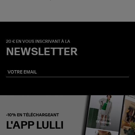
20 € EN VOUS INSCRIVANT À LA
NEWSLETTER
-10% EN TÉLÉCHARGEANT
L'APP LULLI