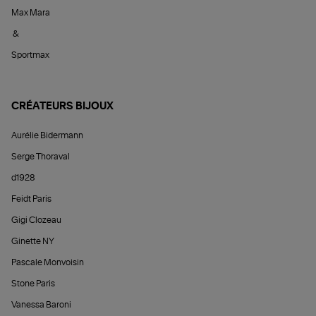
Max Mara
&
Sportmax
CRÉATEURS BIJOUX
Aurélie Bidermann
Serge Thoraval
d1928
Feidt Paris
Gigi Clozeau
Ginette NY
Pascale Monvoisin
Stone Paris
Vanessa Baroni