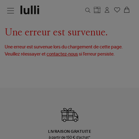
Aller au contenu principal
Une erreur est survenue.
Une erreur est survenue lors du chargement de cette page.
Veuillez réessayer et
contactez-nous
si l’erreur persiste.
LIVRAISON GRATUITE
à partir de 150 € d'achat*