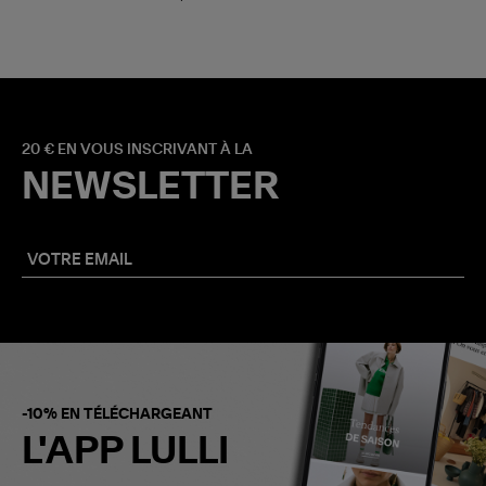
20 € EN VOUS INSCRIVANT À LA
NEWSLETTER
-10% EN TÉLÉCHARGEANT
L'APP LULLI