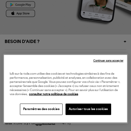
BESOIN D'AIDE ?
À PROPOS
Continuer sans accepter
NOS SERVICES
lulli-sur-la-toile.com utilise des cookies et technologies similaires à des fins de
performance, personnalisation, publicité et analyses, en collaboration avec des
partenaires tels que Google. Vous pouvez configurer vos choix via « Paramétrer »,
accepter l’ensemble des cookies (« J’accepte ») ou refuser ceux non strictement
SERVICE CLIENT
nécessaires (« Continuer sans accepter »). Pour en savoir plus sur l’utilisation de
vos données,
consulter notre politique de cookies
Paramètres des cookies
Autoriser tous les cookies
MODE DE PAIEMENT