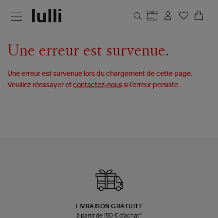
Aller au contenu principal
Une erreur est survenue.
Une erreur est survenue lors du chargement de cette page.
Veuillez réessayer et
contactez-nous
si l’erreur persiste.
LIVRAISON GRATUITE
à partir de 150 € d'achat*