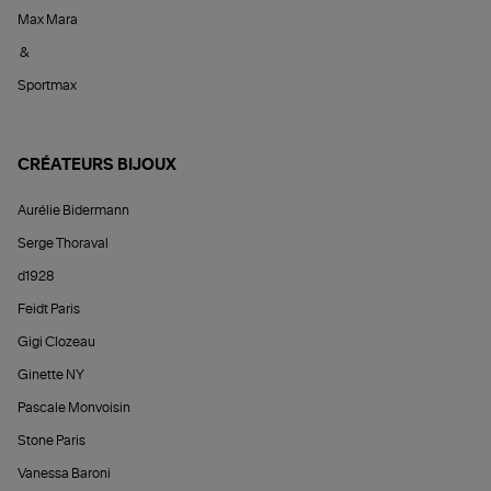
Max Mara
&
Sportmax
CRÉATEURS BIJOUX
Aurélie Bidermann
Serge Thoraval
d1928
Feidt Paris
Gigi Clozeau
Ginette NY
Pascale Monvoisin
Stone Paris
Vanessa Baroni