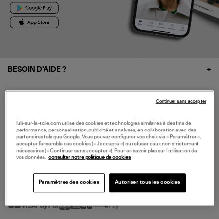
BESOIN D'AIDE ?
À PROPOS
Continuer sans accepter
NOS SERVICES
lulli-sur-la-toile.com utilise des cookies et technologies similaires à des fins de
performance, personnalisation, publicité et analyses, en collaboration avec des
partenaires tels que Google. Vous pouvez configurer vos choix via « Paramétrer »,
accepter l’ensemble des cookies (« J’accepte ») ou refuser ceux non strictement
SERVICE CLIENT
nécessaires (« Continuer sans accepter »). Pour en savoir plus sur l’utilisation de
vos données,
consulter notre politique de cookies
Paramètres des cookies
Autoriser tous les cookies
MODE DE PAIEMENT