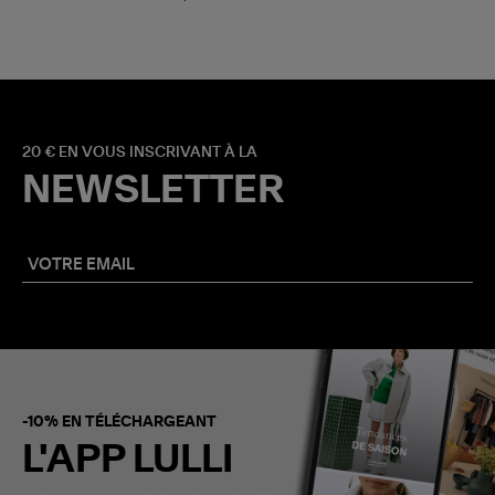
20 € EN VOUS INSCRIVANT À LA
NEWSLETTER
-10% EN TÉLÉCHARGEANT
L'APP LULLI