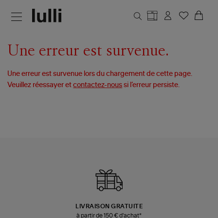
Aller au contenu principal
Une erreur est survenue.
Une erreur est survenue lors du chargement de cette page.
Veuillez réessayer et
contactez-nous
si l’erreur persiste.
LIVRAISON GRATUITE
à partir de 150 € d'achat*