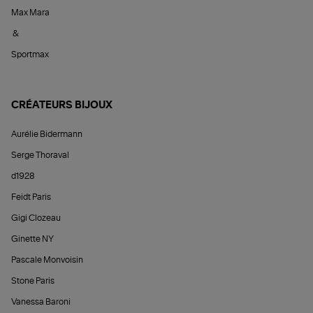
Max Mara
&
Sportmax
CRÉATEURS BIJOUX
Aurélie Bidermann
Serge Thoraval
d1928
Feidt Paris
Gigi Clozeau
Ginette NY
Pascale Monvoisin
Stone Paris
Vanessa Baroni