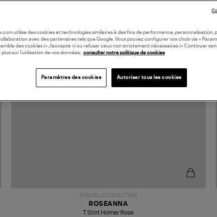
Co
oile.com utilise des cookies et technologies similaires à des fins de performance, personnalisation, p
collaboration avec des partenaires tels que Google. Vous pouvez configurer vos choix via « Param
semble des cookies (« J’accepte ») ou refuser ceux non strictement nécessaires (« Continuer san
 plus sur l’utilisation de vos données,
consulter notre politique de cookies
Paramètres des cookies
Autoriser tous les cookies
NOUVELLE COLLECTION
ROSEANNA
T Shirt Homer Rose