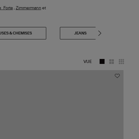
e_Forte
,
Zimmermann
et
USES & CHEMISES
JEANS
PAN
VUE