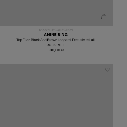
NOUVELLE COLLECTION
ANINE BING
Top Ellen Black And Brown Leopard, Exclusivité Lulli
XS
S
M
L
180,00 €