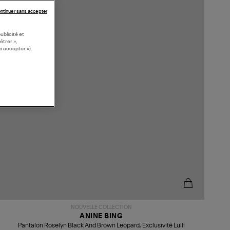
ntinuer sans accepter
ublicité et
étrer »,
s accepter »).
NOUVELLE COLLECTION
ANINE BING
Pantalon Roselyn Black And Brown Leopard, Exclusivité Lulli