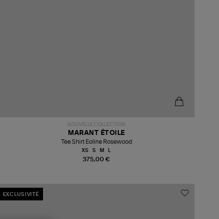
NOUVELLE COLLECTION
MARANT ÉTOILE
Tee Shirt Eoline Rosewood
XS
S
M
L
375,00 €
EXCLUSIVITÉ