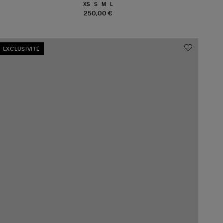
XS
S
M
L
250,00 €
EXCLUSIVITÉ