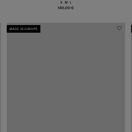
S
M
L
140,00 €
MADE IN EUROPE