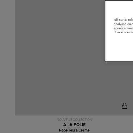
lulli-sur-la-t
analyses, en 
accepter l’en
Pour en savoir
NOUVELLE COLLECTION
A LA FOLIE
Robe Tessa Crème