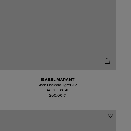
ISABEL MARANT
Short Eneidala Light Blue
34
36
38
40
250,00 €