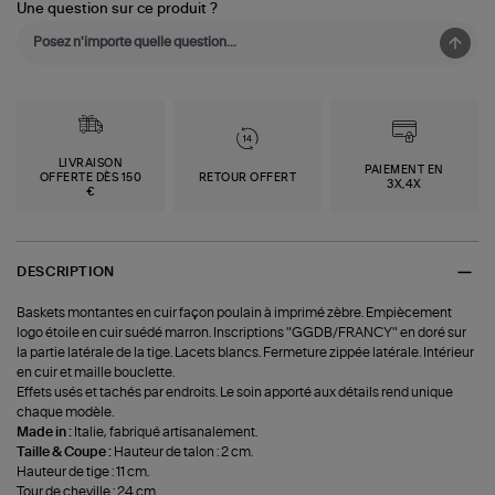
Une question sur ce produit ?
LIVRAISON
PAIEMENT EN
OFFERTE DÈS 150
RETOUR OFFERT
3X,4X
€
DESCRIPTION
Baskets montantes en cuir façon poulain à imprimé zèbre. Empiècement
logo étoile en cuir suédé marron. Inscriptions "GGDB/FRANCY" en doré sur
la partie latérale de la tige. Lacets blancs. Fermeture zippée latérale. Intérieur
en cuir et maille bouclette.
Effets usés et tachés par endroits. Le soin apporté aux détails rend unique
chaque modèle.
Made in :
Italie, fabriqué artisanalement.
Taille & Coupe :
Hauteur de talon : 2 cm.
Hauteur de tige : 11 cm.
Tour de cheville : 24 cm.