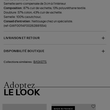
Semelle semi-compensée de 3 cm à l'intérieur.
Composition :
87% cuir de vachette, 13% polyuréthane textile.
Doublure : 57% coton, 43% cuir de vachette.
Semelle : 100% caoutchouc.
Conseil d'entretien :
Nettoyage chez un spécialiste.
(ref-GWF00114F00262881554)
LIVRAISON ET RETOUR
DISPONIBILITÉ BOUTIQUE
BASKETS
Collections similaires :
Adoptez
LE LOOK
MADE IN FRANCE