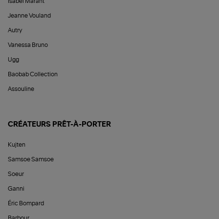
Isabel Marant
Jeanne Vouland
Autry
Vanessa Bruno
Ugg
Baobab Collection
Assouline
CRÉATEURS PRÊT-À-PORTER
Kujten
Samsoe Samsoe
Soeur
Ganni
Éric Bompard
Barbour