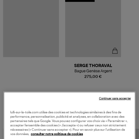
SERGE THORAVAL
Bague Genèse Argent
275,00 €
Continuer sans accepter
VOS DERNIERS PRODUITS VUS
lulli-sur-la-toile.com utilise des cookies et technologies similaires à des fins de
performance, personnalisation, publicité et analyses, en collaboration avec des
partenaires tels que Google. Vous pouvez configurer vos choix via « Paramétrer »,
accepter l’ensemble des cookies (« J’accepte ») ou refuser ceux non strictement
nécessaires (« Continuer sans accepter »). Pour en savoir plus sur l’utilisation de
vos données,
consulter notre politique de cookies