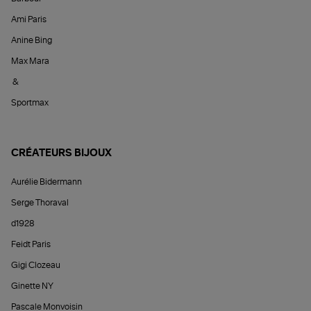
Ami Paris
Anine Bing
Max Mara
&
Sportmax
CRÉATEURS BIJOUX
Aurélie Bidermann
Serge Thoraval
d1928
Feidt Paris
Gigi Clozeau
Ginette NY
Pascale Monvoisin