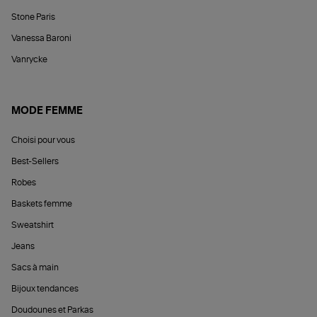
Stone Paris
Vanessa Baroni
Vanrycke
MODE FEMME
Choisi pour vous
Best-Sellers
Robes
Baskets femme
Sweatshirt
Jeans
Sacs à main
Bijoux tendances
Doudounes et Parkas