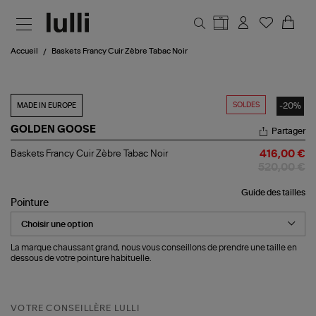
Aller au contenu principal
Accueil
Baskets Francy Cuir Zèbre Tabac Noir
SOLDES
-20%
MADE IN EUROPE
GOLDEN GOOSE
Partager
Baskets
Baskets Francy Cuir Zèbre Tabac Noir
416,00 €
Francy
520,00 €
Cuir
Zèbre
Guide des tailles
Tabac
Pointure
Noir
La marque chaussant grand, nous vous conseillons de prendre une taille en
dessous de votre pointure habituelle.
VOTRE CONSEILLÈRE LULLI