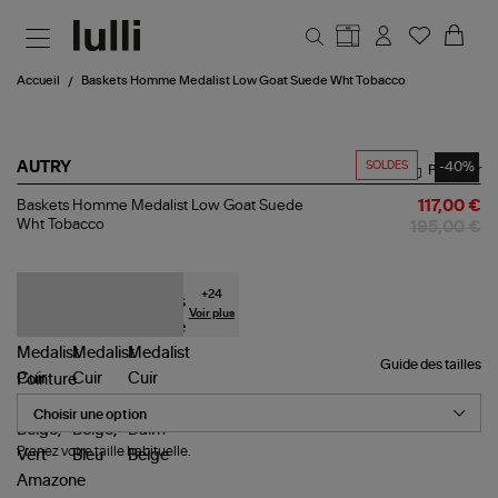
Aller au contenu principal
Accueil
Baskets Homme Medalist Low Goat Suede Wht Tobacco
SOLDES
-40%
AUTRY
Partager
Baskets
Baskets Homme Medalist Low Goat Suede
117,00 €
Homme
Wht Tobacco
195,00 €
Medalist
Low
Goat
Suede
+
24
Wht
Voir plus
Tobacco
Guide des tailles
Pointure
Prenez votre taille habituelle.