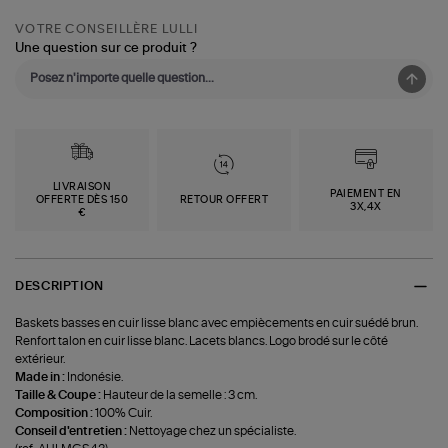
VOTRE CONSEILLÈRE LULLI
Une question sur ce produit ?
LIVRAISON
PAIEMENT EN
OFFERTE DÈS 150
RETOUR OFFERT
3X,4X
€
DESCRIPTION
Baskets basses en cuir lisse blanc avec empiècements en cuir suédé brun.
Renfort talon en cuir lisse blanc. Lacets blancs. Logo brodé sur le côté
extérieur.
Made in :
Indonésie.
Taille & Coupe :
Hauteur de la semelle : 3 cm.
Composition :
100% Cuir.
Conseil d'entretien :
Nettoyage chez un spécialiste.