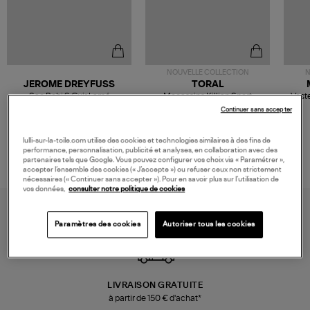
NOUVELLE COLLECTION
N
JEROME DREYFUSS
TORAL
Sac Bobi S Cuir Lamé
Mocassins Killian Sport
Veste
Champagne
Mousse
480,00 €
189,00 €
Continuer sans accepter
lulli-sur-la-toile.com utilise des cookies et technologies similaires à des fins de
performance, personnalisation, publicité et analyses, en collaboration avec des
partenaires tels que Google. Vous pouvez configurer vos choix via « Paramétrer »,
accepter l’ensemble des cookies (« J’accepte ») ou refuser ceux non strictement
nécessaires (« Continuer sans accepter »). Pour en savoir plus sur l’utilisation de
vos données,
consulter notre politique de cookies
Paramètres des cookies
Autoriser tous les cookies
LIVRAISON GRATUITE
à partir de 150 € d'achat*