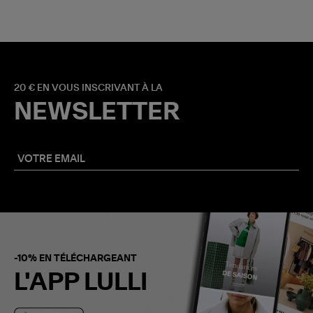
20 € EN VOUS INSCRIVANT À LA
NEWSLETTER
-10% EN TÉLÉCHARGEANT
L'APP LULLI