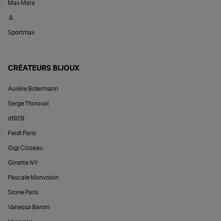
Max Mara
&
Sportmax
CRÉATEURS BIJOUX
Aurélie Bidermann
Serge Thoraval
d1928
Feidt Paris
Gigi Clozeau
Ginette NY
Pascale Monvoisin
Stone Paris
Vanessa Baroni