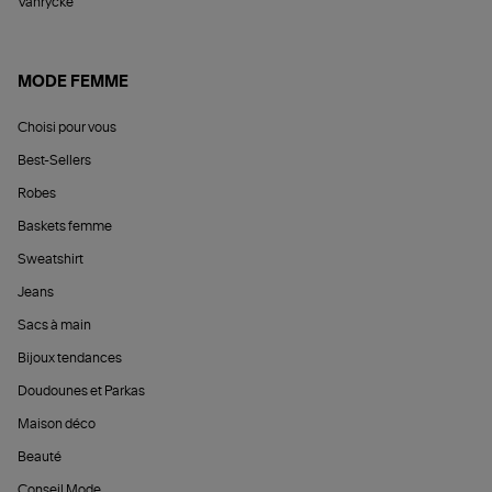
Vanrycke
MODE FEMME
Choisi pour vous
Best-Sellers
Robes
Baskets femme
Sweatshirt
Jeans
Sacs à main
Bijoux tendances
Doudounes et Parkas
Maison déco
Beauté
Conseil Mode