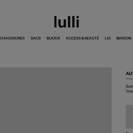
CHAUSSURES
SACS
BIJOUX
ACCESS & BEAUTÉ
LUI
MAISON
AU
Bas
Bas
Ho
Tota
Med
Lo
Ma
Lea
Tot