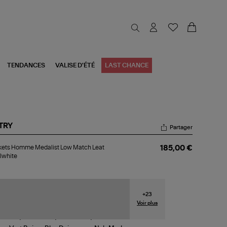
TENDANCES
VALISE D'ÉTÉ
LAST CHANCE
TRY
Partager
kets
kets Homme Medalist Low Match Leat
185,00 €
mme
lwhite
alist
w
tch
t
alwhite
+
23
Voir plus