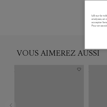
lulli-sur-la-t
analyses, en 
accepter l’en
Pour en savoir
VOUS AIMEREZ AUSSI