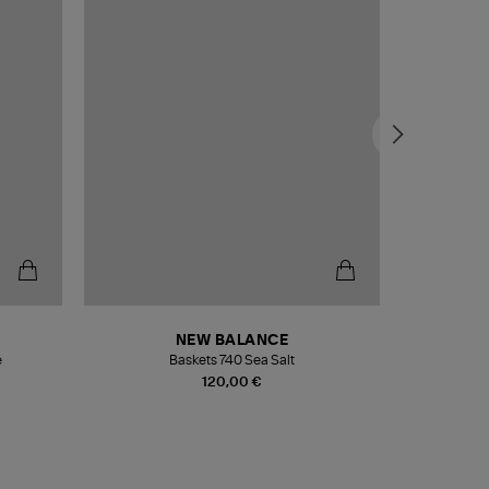
NEW BALANCE
e
Baskets 740 Sea Salt
Veste
120,00 €