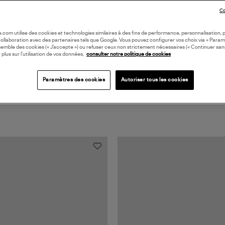
Coll
Co
BAS
oile.com utilise des cookies et technologies similaires à des fins de performance, personnalisation, p
collaboration avec des partenaires tels que Google. Vous pouvez configurer vos choix via « Param
semble des cookies (« J’accepte ») ou refuser ceux non strictement nécessaires (« Continuer san
 plus sur l’utilisation de vos données,
consulter notre politique de cookies
Paramètres des cookies
Autoriser tous les cookies