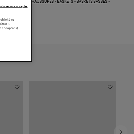
CHAUSSURES
-
BASKETS
-
BASKETS BASSES
-
ections similaires :
ntinuer sans accepter
KETS BLANCHES
ublicité et
étrer »,
s accepter »).