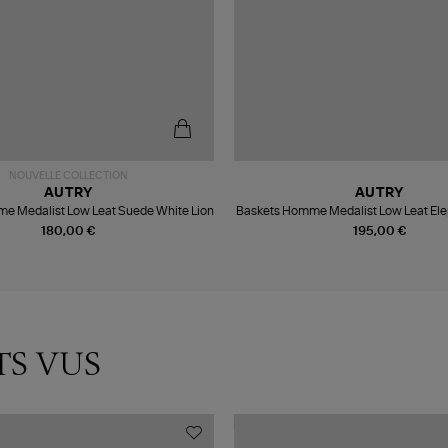
NOUVELLE COLLECTION
AUTRY
AUTRY
e Medalist Low Leat Suede White Lion
Baskets Homme Medalist Low Leat Ele
180,00 €
195,00 €
TS VUS