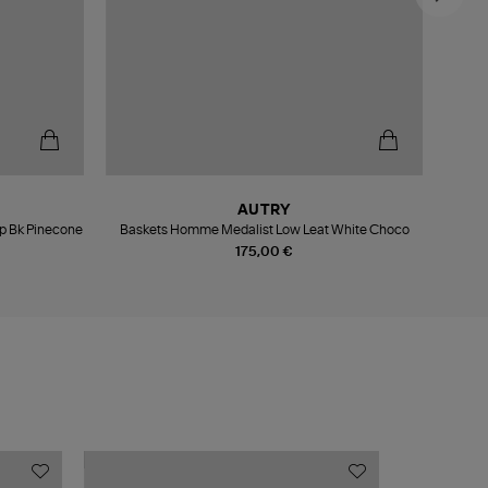
AUTRY
p Bk Pinecone
Baskets Homme Medalist Low Leat White Choco
Bask
175,00 €