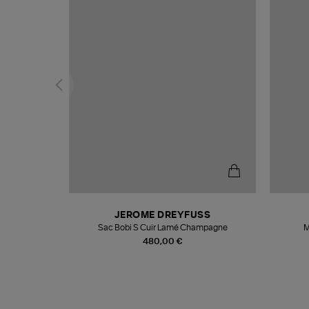
N
JEROME DREYFUSS
te
Sac Bobi S Cuir Lamé Champagne
M
480,00 €