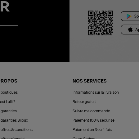
R
PROPOS
NOS SERVICES
 boutiques
Informations sur la livraison
est Lulli ?
Retour gratuit
 garanties
Suivre ma commande
 garanties Bijoux
Paiement 100% sécurisé
 offres & conditions
Paiement en 3 ou 4 fois
offres d'emploi
Carte Cadeau