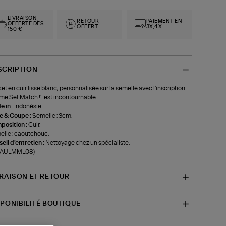
LIVRAISON
RETOUR
PAIEMENT EN
OFFERTE DÈS
OFFERT
3X,4X
150 €
SCRIPTION
et en cuir lisse blanc, personnalisée sur la semelle avec l'inscription
e Set Match !" est incontournable.
 in :
Indonésie.
le & Coupe :
Semelle : 3cm.
position :
Cuir.
lle : caoutchouc.
eil d'entretien :
Nettoyage chez un spécialiste.
f-AULMML08)
VRAISON ET RETOUR
SPONIBILITÉ BOUTIQUE