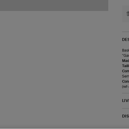
DE
Bask
"Gam
Made
Tail
Com
Seme
Cons
(re
LI
DI