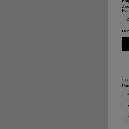
Poi
Pren
VOT
Une