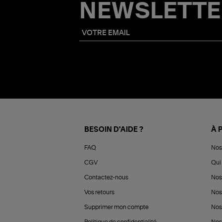
NEWSLETTE
BESOIN D'AIDE ?
À 
FAQ
Nos
CGV
Qui 
Contactez-nous
Nos
Vos retours
Nos
Supprimer mon compte
Nos
Politique de confidentialité
Nos 