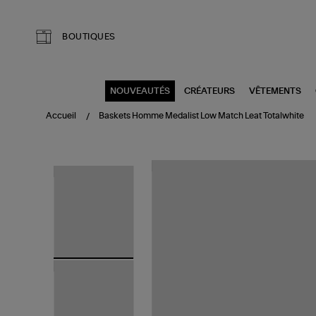
Aller au contenu principal
BOUTIQUES
NOUVEAUTÉS
CRÉATEURS
VÊTEMENTS
Accueil
Baskets Homme Medalist Low Match Leat Totalwhite