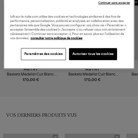
MADE 
Continuer sans accepter
lulli-sur-la-toile.com utilise des cookies et technologies similaires à des fins de
performance, personnalisation, publicité et analyses, en collaboration avec des
partenaires tels que Google. Vous pouvez configurer vos choix via « Paramétrer »,
accepter l’ensemble des cookies (« J’accepte ») ou refuser ceux non strictement
nécessaires (« Continuer sans accepter »). Pour en savoir plus sur l’utilisation de
vos données,
consulter notre politique de cookies
Paramètres des cookies
Autoriser tous les cookies
AUTRY
AUTRY
Baskets Medalist Cuir Blanc,
Baskets Medalist Cuir Blanc,
Bas
Argenté
Rose
170,00 €
170,00 €
VOS DERNIERS PRODUITS VUS