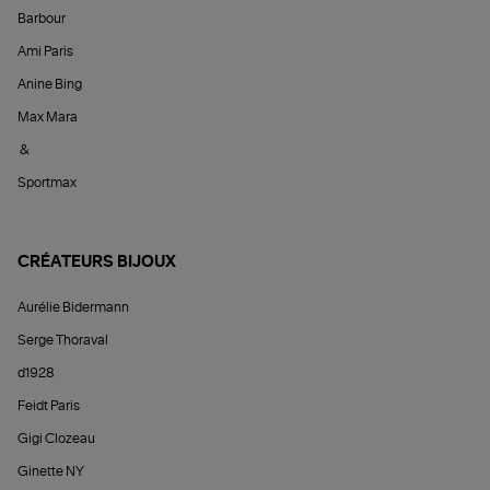
Barbour
Ami Paris
Anine Bing
Max Mara
&
Sportmax
CRÉATEURS BIJOUX
Aurélie Bidermann
Serge Thoraval
d1928
Feidt Paris
Gigi Clozeau
Ginette NY