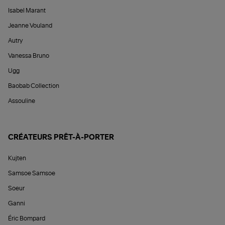
Isabel Marant
Jeanne Vouland
Autry
Vanessa Bruno
Ugg
Baobab Collection
Assouline
CRÉATEURS PRÊT-À-PORTER
Kujten
Samsoe Samsoe
Soeur
Ganni
Éric Bompard