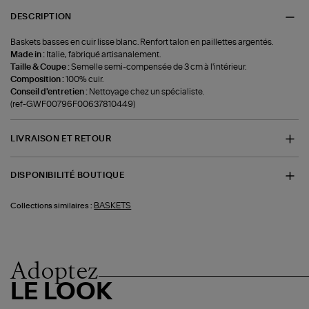
DESCRIPTION
Baskets basses en cuir lisse blanc. Renfort talon en paillettes argentés.
Made in :
Italie, fabriqué artisanalement.
Taille & Coupe :
Semelle semi-compensée de 3 cm à l'intérieur.
Composition :
100% cuir.
Conseil d'entretien :
Nettoyage chez un spécialiste.
(ref-GWF00796F00637810449)
LIVRAISON ET RETOUR
DISPONIBILITÉ BOUTIQUE
BASKETS
Collections similaires :
Adoptez
LE LOOK