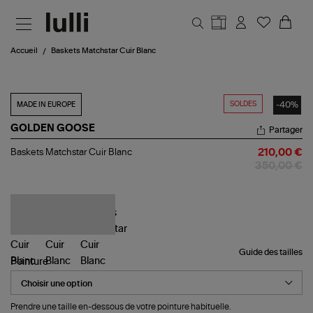
Aller au contenu principal
Accueil
Baskets Matchstar Cuir Blanc
SOLDES
-40%
MADE IN EUROPE
GOLDEN GOOSE
Partager
Baskets
Baskets Matchstar Cuir Blanc
210,00 €
Matchstar
350,00 €
Cuir
Blanc
Guide des tailles
Pointure
Prendre une taille en-dessous de votre pointure habituelle.