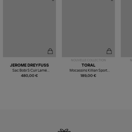
NOUVELLE COLLECTION
N
JEROME DREYFUSS
TORAL
Sac Bobi S Cuir Lamé
Mocassins Killian Sport
Champagne
Mousse
480,00 €
189,00 €