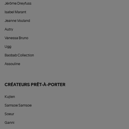
Jérôme Dreyfuss
Isabel Marant
Jeanne Vouland
Autry
Vanessa Bruno
Ugg
Baobab Collection
Assouline
CRÉATEURS PRÊT-À-PORTER
Kujten
Samsoe Samsoe
Soeur
Ganni