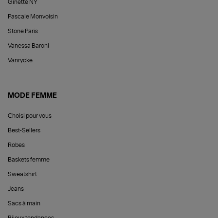
Ginette NY
Pascale Monvoisin
Stone Paris
Vanessa Baroni
Vanrycke
MODE FEMME
Choisi pour vous
Best-Sellers
Robes
Baskets femme
Sweatshirt
Jeans
Sacs à main
Bijoux tendances