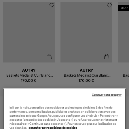
MADE 
AUTRY
AUTRY
Baskets Medalist Cuir Blanc,
Baskets Medalist Cuir Blanc,
Bas
Argenté
Rose
170,00 €
170,00 €
Continuer sans accepter
lulli-sur-la-toile.com utilise des cookies et technologies similaires à des fins de
performance, personnalisation, publicité et analyses, en collaboration avec des
VOS DERNIERS PRODUITS VUS
partenaires tels que Google. Vous pouvez configurer vos choix via « Paramétrer »,
accepter l’ensemble des cookies (« J’accepte ») ou refuser ceux non strictement
nécessaires (« Continuer sans accepter »). Pour en savoir plus sur l’utilisation de
vos données,
consulter notre politique de cookies