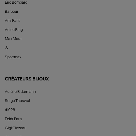
Éric Bompard
Barbour
Ami Paris
Anine Bing
Max Mara
&
Sportmax
CRÉATEURS BIJOUX
Aurélie Bidermann
Serge Thoraval
d1928
Feidt Paris
Gigi Clozeau