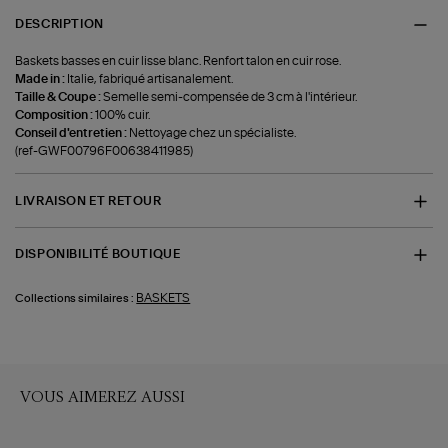
DESCRIPTION
Baskets basses en cuir lisse blanc. Renfort talon en cuir rose.
Made in :
Italie, fabriqué artisanalement.
Taille & Coupe :
Semelle semi-compensée de 3 cm à l'intérieur.
Composition :
100% cuir.
Conseil d'entretien :
Nettoyage chez un spécialiste.
(ref-GWF00796F00638411985)
LIVRAISON ET RETOUR
DISPONIBILITÉ BOUTIQUE
BASKETS
Collections similaires :
VOUS AIMEREZ AUSSI