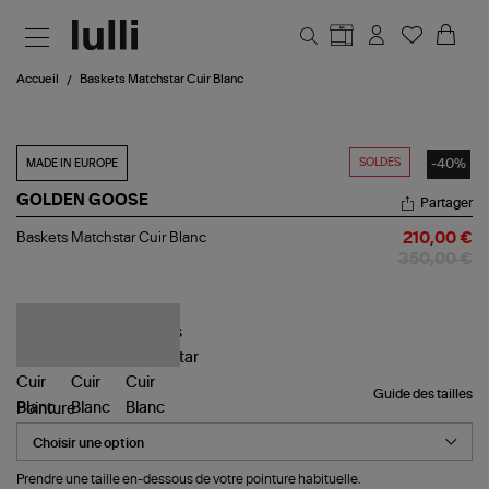
Aller au contenu principal
Accueil
Baskets Matchstar Cuir Blanc
SOLDES
-40%
MADE IN EUROPE
GOLDEN GOOSE
Partager
Baskets
Baskets Matchstar Cuir Blanc
210,00 €
Matchstar
350,00 €
Cuir
Blanc
Guide des tailles
Pointure
Prendre une taille en-dessous de votre pointure habituelle.