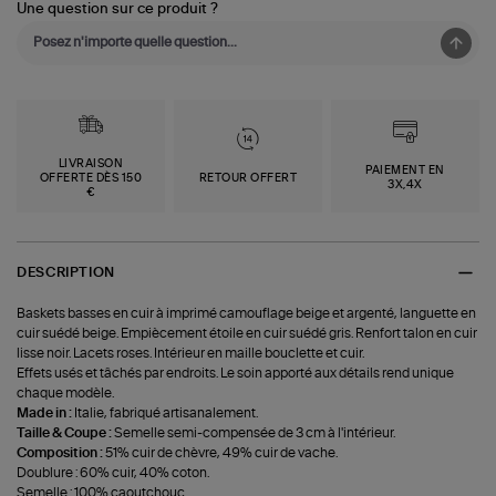
Une question sur ce produit ?
LIVRAISON
PAIEMENT EN
OFFERTE DÈS 150
RETOUR OFFERT
3X,4X
€
DESCRIPTION
Baskets basses en cuir à imprimé camouflage beige et argenté, languette en
cuir suédé beige. Empiècement étoile en cuir suédé gris. Renfort talon en cuir
lisse noir. Lacets roses. Intérieur en maille bouclette et cuir.
Effets usés et tâchés par endroits. Le soin apporté aux détails rend unique
chaque modèle.
Made in :
Italie, fabriqué artisanalement.
Taille & Coupe :
Semelle semi-compensée de 3 cm à l'intérieur.
Composition :
51% cuir de chèvre, 49% cuir de vache.
Doublure : 60% cuir, 40% coton.
Semelle : 100% caoutchouc.