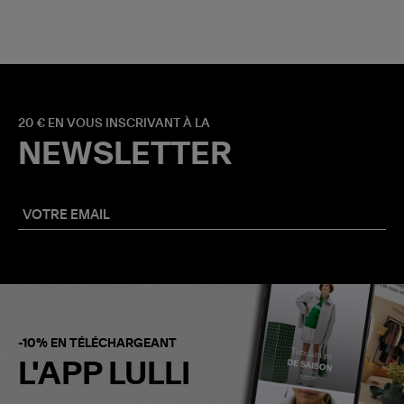
20 € EN VOUS INSCRIVANT À LA
NEWSLETTER
-10% EN TÉLÉCHARGEANT
L'APP LULLI