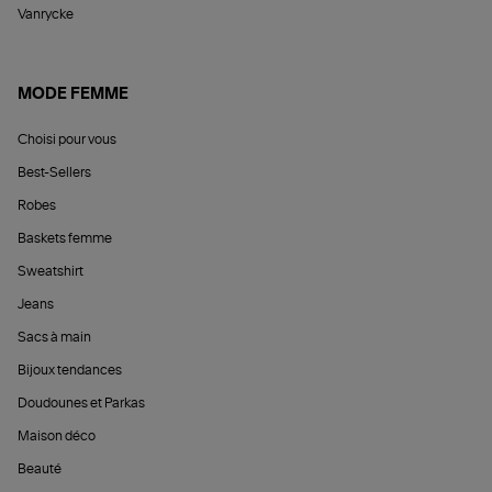
Vanrycke
MODE FEMME
Choisi pour vous
Best-Sellers
Robes
Baskets femme
Sweatshirt
Jeans
Sacs à main
Bijoux tendances
Doudounes et Parkas
Maison déco
Beauté