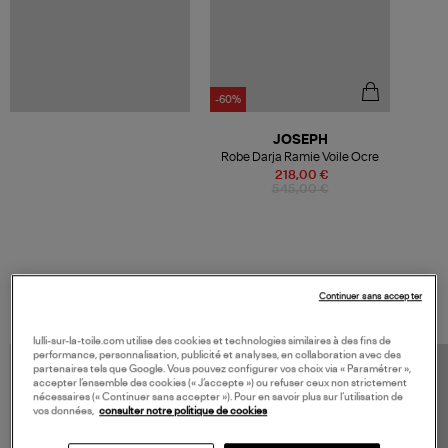
-60%
JOSEPH
Robe Darja Ramie Voile Ocre
218,00 €
545,00 €
VOS DERNIERS PRODUITS VUS
Continuer sans accepter
lulli-sur-la-toile.com utilise des cookies et technologies similaires à des fins de
performance, personnalisation, publicité et analyses, en collaboration avec des
partenaires tels que Google. Vous pouvez configurer vos choix via « Paramétrer »,
accepter l’ensemble des cookies (« J’accepte ») ou refuser ceux non strictement
nécessaires (« Continuer sans accepter »). Pour en savoir plus sur l’utilisation de
vos données,
consulter notre politique de cookies