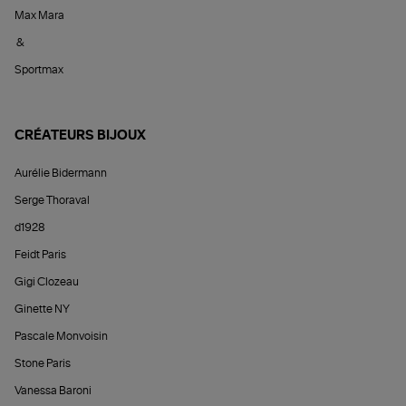
Max Mara
&
Sportmax
CRÉATEURS BIJOUX
Aurélie Bidermann
Serge Thoraval
d1928
Feidt Paris
Gigi Clozeau
Ginette NY
Pascale Monvoisin
Stone Paris
Vanessa Baroni