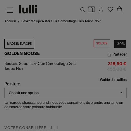
Aller au contenu principal
Accueil
Baskets Super-star Cuir Camouflage Gris Taupe Noir
SOLDES
-30%
MADE IN EUROPE
GOLDEN GOOSE
Partager
Baskets
Baskets Super-star Cuir Camouflage Gris
318,50 €
Super-
Taupe Noir
455,00 €
star
Cuir
Guide des tailles
Camouflage
Pointure
Gris
Taupe
Noir
La marque chaussant grand, nous vous conseillons de prendre une taille en
dessous de votre pointure habituelle.
VOTRE CONSEILLÈRE LULLI