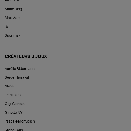
Ami Paris
Anine Bing
Max Mara
&
Sportmax
CRÉATEURS BIJOUX
Aurélie Bidermann
Serge Thoraval
d1928
Feidt Paris
Gigi Clozeau
Ginette NY
Pascale Monvoisin
Stone Paris