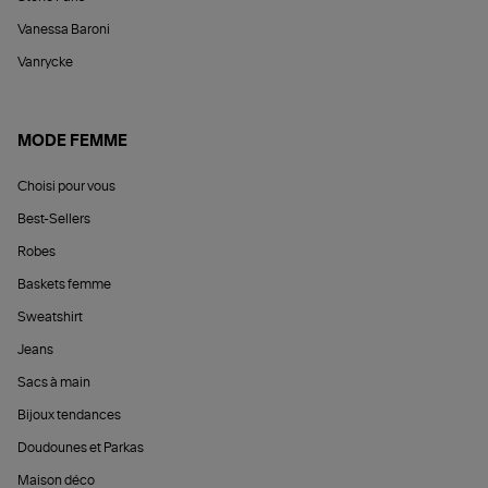
Vanessa Baroni
Vanrycke
MODE FEMME
Choisi pour vous
Best-Sellers
Robes
Baskets femme
Sweatshirt
Jeans
Sacs à main
Bijoux tendances
Doudounes et Parkas
Maison déco