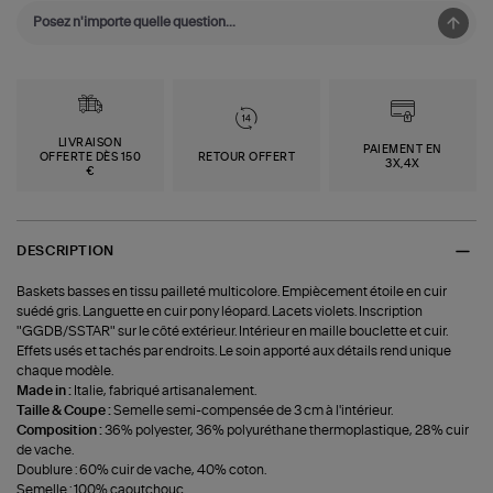
LIVRAISON
PAIEMENT EN
OFFERTE DÈS 150
RETOUR OFFERT
3X,4X
€
DESCRIPTION
Baskets basses en tissu pailleté multicolore. Empiècement étoile en cuir
suédé gris. Languette en cuir pony léopard. Lacets violets. Inscription
"GGDB/SSTAR" sur le côté extérieur. Intérieur en maille bouclette et cuir.
Effets usés et tachés par endroits. Le soin apporté aux détails rend unique
chaque modèle.
Made in :
Italie, fabriqué artisanalement.
Taille & Coupe :
Semelle semi-compensée de 3 cm à l'intérieur.
Composition :
36% polyester, 36% polyuréthane thermoplastique, 28% cuir
de vache.
Doublure : 60% cuir de vache, 40% coton.
Semelle : 100% caoutchouc.