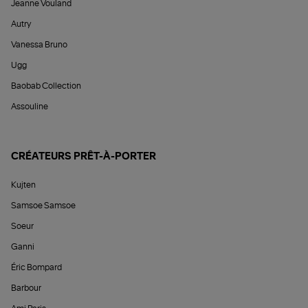
Jeanne Vouland
Autry
Vanessa Bruno
Ugg
Baobab Collection
Assouline
CRÉATEURS PRÊT-À-PORTER
Kujten
Samsoe Samsoe
Soeur
Ganni
Éric Bompard
Barbour