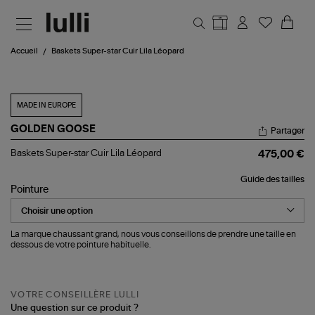
Aller au contenu principal
Accueil
Baskets Super-star Cuir Lila Léopard
MADE IN EUROPE
GOLDEN GOOSE
Partager
Baskets
Baskets Super-star Cuir Lila Léopard
475,00 €
Super-
star
Guide des tailles
Cuir
Pointure
Lila
Léopard
La marque chaussant grand, nous vous conseillons de prendre une taille en
dessous de votre pointure habituelle.
VOTRE CONSEILLÈRE LULLI
Une question sur ce produit ?