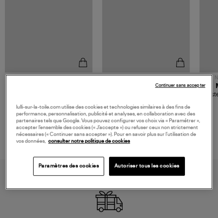
NOUVELLE COLLECTION
N
Continuer sans accepter
JEROME DREYFUSS
TORAL
Sac Bobi S Cuir Lamé
Mocassins Killian Sport
Veste
Champagne
Mousse
480,00 €
189,00 €
lulli-sur-la-toile.com utilise des cookies et technologies similaires à des fins de
performance, personnalisation, publicité et analyses, en collaboration avec des
partenaires tels que Google. Vous pouvez configurer vos choix via « Paramétrer »,
accepter l’ensemble des cookies (« J’accepte ») ou refuser ceux non strictement
nécessaires (« Continuer sans accepter »). Pour en savoir plus sur l’utilisation de
vos données,
consulter notre politique de cookies
Paramètres des cookies
Autoriser tous les cookies