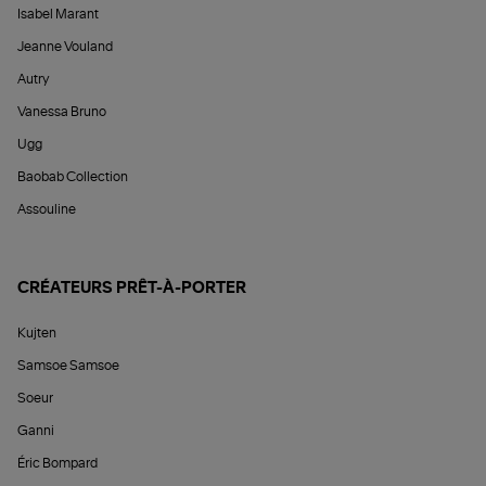
Isabel Marant
Jeanne Vouland
Autry
Vanessa Bruno
Ugg
Baobab Collection
Assouline
CRÉATEURS PRÊT-À-PORTER
Kujten
Samsoe Samsoe
Soeur
Ganni
Éric Bompard