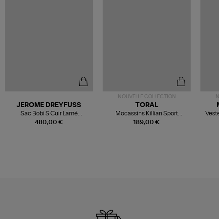
NOUVELLE COLLECTION
N
JEROME DREYFUSS
TORAL
Sac Bobi S Cuir Lamé
Mocassins Killian Sport
Veste
Champagne
Mousse
480,00 €
189,00 €