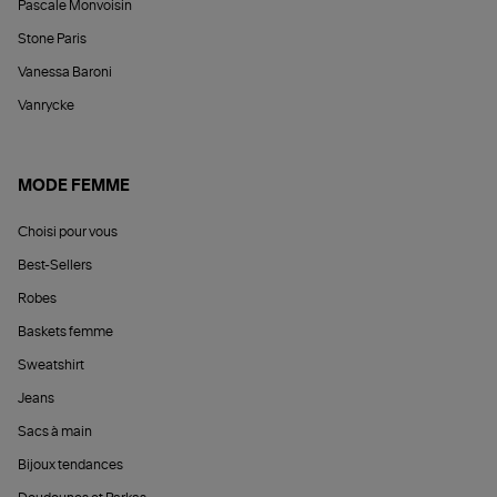
Pascale Monvoisin
Stone Paris
Vanessa Baroni
Vanrycke
MODE FEMME
Choisi pour vous
Best-Sellers
Robes
Baskets femme
Sweatshirt
Jeans
Sacs à main
Bijoux tendances