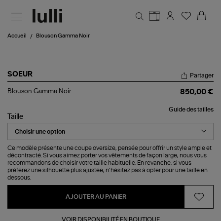
Aller au contenu principal
Accueil
Blouson Gamma Noir
SOEUR
Partager
Blouson
Blouson Gamma Noir
850,00 €
Gamma
Noir
Guide des tailles
Taille
Ce modèle présente une coupe oversize, pensée pour offrir un style ample et
décontracté. Si vous aimez porter vos vêtements de façon large, nous vous
recommandons de choisir votre taille habituelle. En revanche, si vous
préférez une silhouette plus ajustée, n’hésitez pas à opter pour une taille en
dessous.
AJOUTER AU PANIER
VOIR DISPONIBILITÉ EN BOUTIQUE