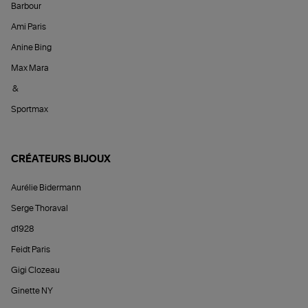
Barbour
Ami Paris
Anine Bing
Max Mara
&
Sportmax
CRÉATEURS BIJOUX
Aurélie Bidermann
Serge Thoraval
d1928
Feidt Paris
Gigi Clozeau
Ginette NY