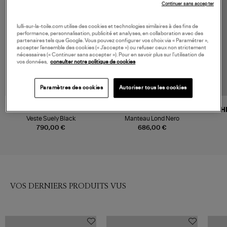
MADE IN EUROPE
Continuer sans accepter
lulli-sur-la-toile.com utilise des cookies et technologies similaires à des fins de
performance, personnalisation, publicité et analyses, en collaboration avec des
partenaires tels que Google. Vous pouvez configurer vos choix via « Paramétrer »,
accepter l’ensemble des cookies (« J’accepte ») ou refuser ceux non strictement
nécessaires (« Continuer sans accepter »). Pour en savoir plus sur l’utilisation de
vos données,
consulter notre politique de cookies
Paramètres des cookies
Autoriser tous les cookies
NOUVELLE COLLECTION
ISABEL MARANT
MOMONI
CH
Veste Suely Black
Manteau Lond Nero
790,00 €
686,00 €
VOS DERNIERS PRODUITS VUS