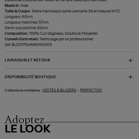
Détails de coutures sur l'avant et l'arrière. Deux poches côtés.
Made in :
Inde.
Taille & Coupe :
Notre mannequin porte une taille 34 et mesure 1m72.
Longueur: 60cm.
Longueur manches: 57cm.
Demi-tour poitrine: 60cm.
Composition :
100% Cuir d'agneau, Doublure: Polyester.
Conseil d'entretien :
Nettoyage par un professionnel.
(ref-BLS0117GAMMANOI01)
LIVRAISON ET RETOUR
DISPONIBILITÉ BOUTIQUE
-
VESTES & BLAZERS
PERFECTOS
Collections similaires :
Adoptez
LE LOOK