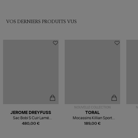
VOS DERNIERS PRODUITS VUS
NOUVELLE COLLECTION
N
JEROME DREYFUSS
TORAL
Sac Bobi S Cuir Lamé
Mocassins Killian Sport
Champagne
Mousse
480,00 €
189,00 €