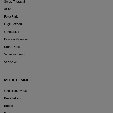
Serge Thoraval
d1928
Feidt Paris
Gigi Clozeau
Ginette NY
Pascale Monvoisin
Stone Paris
Vanessa Baroni
Vanrycke
MODE FEMME
Choisi pour vous
Best-Sellers
Robes