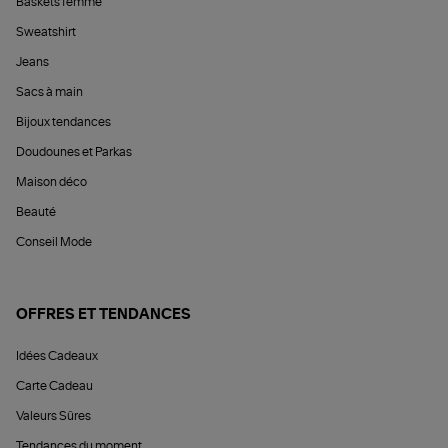
Baskets femme
Sweatshirt
Jeans
Sacs à main
Bijoux tendances
Doudounes et Parkas
Maison déco
Beauté
Conseil Mode
OFFRES ET TENDANCES
Idées Cadeaux
Carte Cadeau
Valeurs Sûres
Tendances du moment