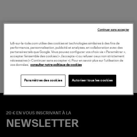
Continuer sans accepter
lulli-sur-la-toile.com utilise des cookies et technologies similaires à des fins de
performance, personnalisation, publicité et analyses, en collaboration avec des
partenaires tels que Google. Vous pouvez configurer vos choix via « Paramétrer »,
accepter l’ensemble des cookies (« J’accepte ») ou refuser ceux non strictement
nécessaires (« Continuer sans accepter »). Pour en savoir plus sur l’utilisation de
LIVRAISON GRATUITE
vos données,
consulter notre politique de cookies
à partir de 150 € d'achat*
Paramètres des cookies
Autoriser tous les cookies
20 € EN VOUS INSCRIVANT À LA
NEWSLETTER