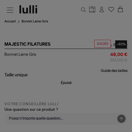
Aller au contenu principal
Accueil
Bonnet Laine Gris
SOLDES
-40%
MAJESTIC FILATURES
Partager
Bonnet
Bonnet Laine Gris
48,00 €
Laine
80,00 €
Gris
Guide des tailles
Taille
unique
Épuisé
VOTRE CONSEILLÈRE LULLI
Une question sur ce produit ?