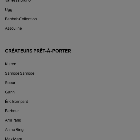
Vanessa Bruno
Ugg
Baobab Collection
Assouline
CRÉATEURS PRÊT-À-PORTER
Kujten
Samsoe Samsoe
Soeur
Ganni
Éric Bompard
Barbour
Ami Paris
Anine Bing
Max Mara