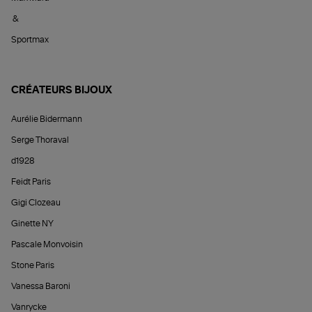
&
Sportmax
CRÉATEURS BIJOUX
Aurélie Bidermann
Serge Thoraval
d1928
Feidt Paris
Gigi Clozeau
Ginette NY
Pascale Monvoisin
Stone Paris
Vanessa Baroni
Vanrycke