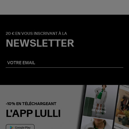
20 € EN VOUS INSCRIVANT À LA
NEWSLETTER
-10% EN TÉLÉCHARGEANT
L'APP LULLI