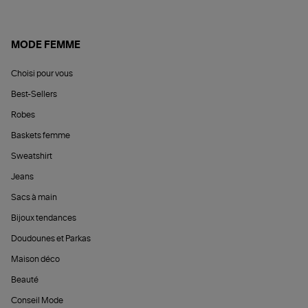
MODE FEMME
Choisi pour vous
Best-Sellers
Robes
Baskets femme
Sweatshirt
Jeans
Sacs à main
Bijoux tendances
Doudounes et Parkas
Maison déco
Beauté
Conseil Mode