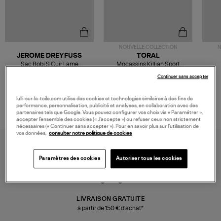
NOUVELLE COLLECTION
N
JEROME DREYFUSS
TORAL
Sac Bobi S Cuir Lamé
Mocassins Killian Sport
Champagne
Mousse
480,00 €
189,00 €
Continuer sans accepter
lulli-sur-la-toile.com utilise des cookies et technologies similaires à des fins de
performance, personnalisation, publicité et analyses, en collaboration avec des
partenaires tels que Google. Vous pouvez configurer vos choix via « Paramétrer »,
accepter l’ensemble des cookies (« J’accepte ») ou refuser ceux non strictement
nécessaires (« Continuer sans accepter »). Pour en savoir plus sur l’utilisation de
vos données,
consulter notre politique de cookies
Paramètres des cookies
Autoriser tous les cookies
LIVRAISON GRATUITE
à partir de 150 € d'achat*