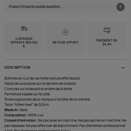
LIVRAISON
PAIEMENT EN
OFFERTE DÈS 150
RETOUR OFFERT
3X,4X
€
DESCRIPTION
Bottines en cuir de vachette texturé effet lézard.
Détail de surpiqûres sur le derrière de la botte.
Coutures sur le devant et arrière de la botte.
Fermeture zippée sur le côté.
Rivets signatures de la marque à l'arrière de la cheville.
Talon "kitten heel" de 3,5cm.
Made in :
Italie
Composition :
100% cuir.
Conseil d'entretien :
Ne pas laver en machine. Ne pas sécher en machine. Ne
pas repasser. Ne pas effectuer de blanchiment. Pas d’entretien professionnel
à sec. Pas d’entretien professionnel à l’eau.