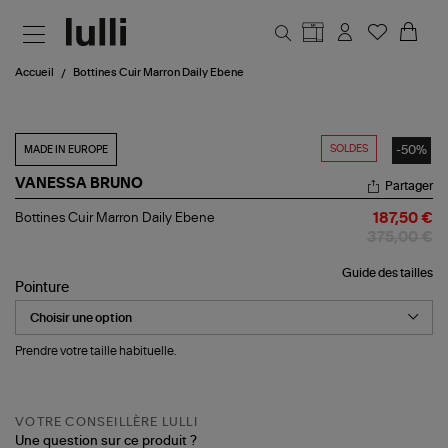
Aller au contenu principal
Accueil
Bottines Cuir Marron Daily Ebene
SOLDES
-50%
MADE IN EUROPE
VANESSA BRUNO
Partager
Bottines
Bottines Cuir Marron Daily Ebene
187,50 €
Cuir
375,00 €
Marron
Daily
Guide des tailles
Ebene
Pointure
Prendre votre taille habituelle.
VOTRE CONSEILLÈRE LULLI
Une question sur ce produit ?