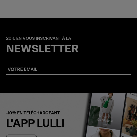
20 € EN VOUS INSCRIVANT À LA
NEWSLETTER
-10% EN TÉLÉCHARGEANT
L'APP LULLI