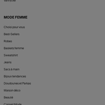
Vanrycke
MODE FEMME
Choisi pour vous
Best-Sellers
Robes
Baskets femme
Sweatshirt
Jeans
Sacs à main
Bijoux tendances
Doudounes et Parkas
Maison déco
Beauté
Conseil Mode