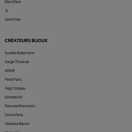
Max Mara
&
Sportmax
CRÉATEURS BIJOUX
Aurélie Bidermann
Serge Thoraval
d1928
Feidt Paris
Gigi Clozeau
Ginette NY
Pascale Monvoisin
Stone Paris
Vanessa Baroni