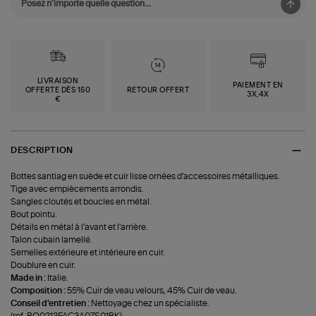
LIVRAISON
PAIEMENT EN
OFFERTE DÈS 150
RETOUR OFFERT
3X,4X
€
DESCRIPTION
Bottes santiag en suède et cuir lisse ornées d'accessoires métalliques.
Tige avec empiècements arrondis.
Sangles cloutés et boucles en métal.
Bout pointu.
Détails en métal à l'avant et l'arrière.
Talon cubain lamellé.
Semelles extérieure et intérieure en cuir.
Doublure en cuir.
Made in :
Italie.
Composition :
55% Cuir de veau velours, 45% Cuir de veau.
Conseil d'entretien :
Nettoyage chez un spécialiste.
(ref-BO0213FAC3A07S01BK)