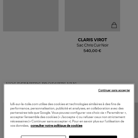
CLARIS VIROT
Sac Chris Cuir Noir
540,00 €
VOS DERNIERS PRODUITS VUS
Continuer sans accepter
lulli-sur-la-toile.com utilise des cookies et technologies similaires à des fins de
performance, personnalisation, publicité et analyses, en collaboration avec des
partenaires tels que Google. Vous pouvez configurer vos choix via « Paramétrer »,
accepter l’ensemble des cookies (« J’accepte ») ou refuser ceux non strictement
nécessaires (« Continuer sans accepter »). Pour en savoir plus sur l’utilisation de
vos données,
consulter notre politique de cookies