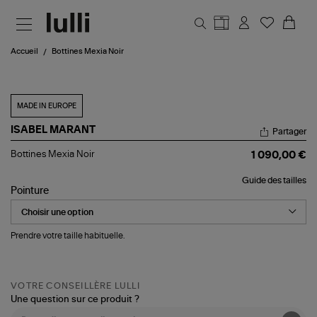
Aller au contenu principal
Accueil
Bottines Mexia Noir
MADE IN EUROPE
ISABEL MARANT
Partager
Bottines
Bottines Mexia Noir
1 090,00 €
Mexia
Noir
Guide des tailles
Pointure
Prendre votre taille habituelle.
VOTRE CONSEILLÈRE LULLI
Une question sur ce produit ?