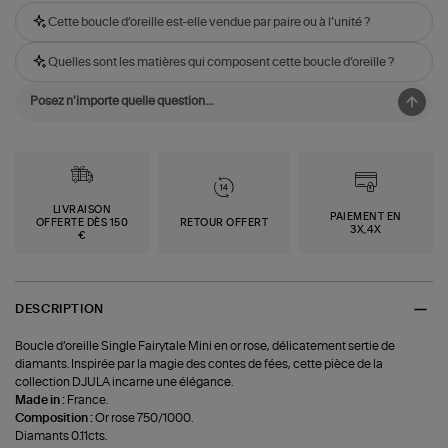
Cette boucle d’oreille est-elle vendue par paire ou à l’unité ?
Quelles sont les matières qui composent cette boucle d’oreille ?
LIVRAISON
PAIEMENT EN
OFFERTE DÈS 150
RETOUR OFFERT
3X,4X
€
DESCRIPTION
Boucle d’oreille Single Fairytale Mini en or rose, délicatement sertie de
diamants. Inspirée par la magie des contes de fées, cette pièce de la
collection DJULA incarne une élégance.
Made in :
France.
Composition :
Or rose 750/1000.
Diamants 0.11cts.