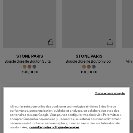
STONE PARIS
STONE PARIS
Boucle d'oreille Bouton Sultane
Boucle d'oreille Bouton Blood
Mini
Or Diamants (vendue à l'unité)
Diamonds (vendue à l'unité)
Or Di
790,00 €
610,00 €
Continuer sans accepter
VOS DERNIERS PRODUITS VUS
lulli-sur-la-toile.com utilise des cookies et technologies similaires à des fins de
performance, personnalisation, publicité et analyses, en collaboration avec des
partenaires tels que Google. Vous pouvez configurer vos choix via « Paramétrer »,
accepter l’ensemble des cookies (« J’accepte ») ou refuser ceux non strictement
nécessaires (« Continuer sans accepter »). Pour en savoir plus sur l’utilisation de
vos données,
consulter notre politique de cookies