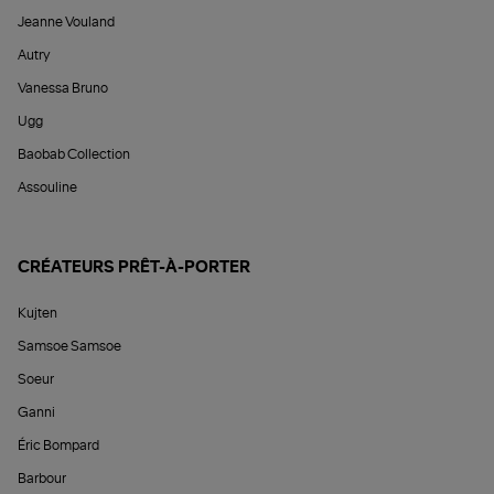
Jeanne Vouland
Autry
Vanessa Bruno
Ugg
Baobab Collection
Assouline
CRÉATEURS PRÊT-À-PORTER
Kujten
Samsoe Samsoe
Soeur
Ganni
Éric Bompard
Barbour