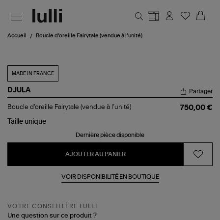
Aller au contenu principal
Accueil
Boucle d’oreille Fairytale (vendue à l’unité)
MADE IN FRANCE
DJULA
Partager
Boucle
Boucle d’oreille Fairytale (vendue à l’unité)
750,00 €
d’oreille
Fairytale
Taille
unique
(vendue
Dernière pièce disponible
à
l’unité)
AJOUTER AU PANIER
VOIR DISPONIBILITÉ EN BOUTIQUE
VOTRE CONSEILLÈRE LULLI
Une question sur ce produit ?