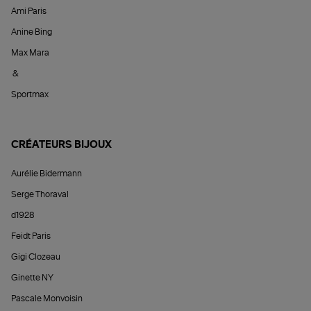
Ami Paris
Anine Bing
Max Mara
&
Sportmax
CRÉATEURS BIJOUX
Aurélie Bidermann
Serge Thoraval
d1928
Feidt Paris
Gigi Clozeau
Ginette NY
Pascale Monvoisin