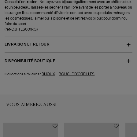
Conseil d'entretien :
Nettoyez vos bijoux régulièrement avec un chiffon doux
et un peu d'eau, laissez-les sécher à l'air libre avant de les porter à nouveau ou
les ranger. Il est recommandé d'éviter le contact avec les produits ménagers,
les cosmétiques, la mer ou la piscine et de retirez vos bijoux pour dormir ou
faire du sport.
(ref-DJFTES001RG)
LIVRAISON ET RETOUR
DISPONIBILITÉ BOUTIQUE
-
BIJOUX
BOUCLE D'OREILLES
Collections similaires :
VOUS AIMEREZ AUSSI