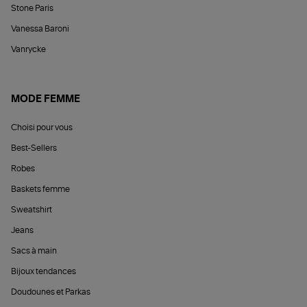
Stone Paris
Vanessa Baroni
Vanrycke
MODE FEMME
Choisi pour vous
Best-Sellers
Robes
Baskets femme
Sweatshirt
Jeans
Sacs à main
Bijoux tendances
Doudounes et Parkas