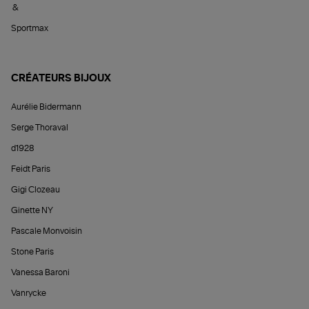
&
Sportmax
CRÉATEURS BIJOUX
Aurélie Bidermann
Serge Thoraval
d1928
Feidt Paris
Gigi Clozeau
Ginette NY
Pascale Monvoisin
Stone Paris
Vanessa Baroni
Vanrycke