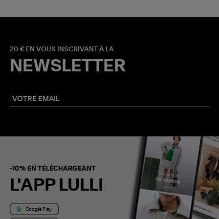
20 € EN VOUS INSCRIVANT À LA
NEWSLETTER
-10% EN TÉLÉCHARGEANT
L'APP LULLI