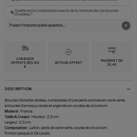
Quelle est la composition exacte de la monture de ces boucles
d'oreilles ?
LIVRAISON
PAIEMENT EN
OFFERTE DÈS 150
RETOUR OFFERT
3X,4X
€
DESCRIPTION
Boucles d’oreilles dorées, composées d’une perle centrale en verre verte,
entourée d’anneaux dorés et argentés en oxydes de zirconium.
Made in :
France.
Taille & Coupe :
Hauteur : 2,3 cm.
Largeur : 2,3 cm.
Composition :
Laiton, perle de verre verte, oxyde de zirconium.
Finition plaqué or 24 carats.