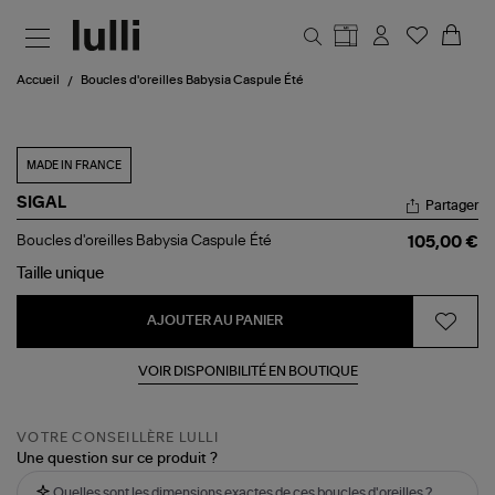
Aller au contenu principal
Accueil
Boucles d'oreilles Babysia Caspule Été
MADE IN FRANCE
SIGAL
Partager
Boucles
Boucles d'oreilles Babysia Caspule Été
105,00 €
d'oreilles
Babysia
Taille
unique
Caspule
Été
AJOUTER AU PANIER
VOIR DISPONIBILITÉ EN BOUTIQUE
VOTRE CONSEILLÈRE LULLI
Une question sur ce produit ?
Quelles sont les dimensions exactes de ces boucles d'oreilles ?