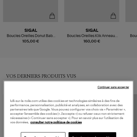
SIGAL
SIGAL
Boucles Oreilles Donut Baby
Boucles Oreilles Klik Anneaux
Bou
Argent
Shiny
105,00 €
160,00 €
VOS DERNIERS PRODUITS VUS
Continuer sans accepter
lulli-sur-la-toile.com utilise des cookies et technologies similaires à des fins de
performance, personnalisation, publicité et analyses, en collaboration avec des
partenaires tels que Google. Vous pouvez configurer vos choix via « Paramétrer »,
accepter l’ensemble des cookies (« J’accepte ») ou refuser ceux non strictement
nécessaires (« Continuer sans accepter »). Pour en savoir plus sur l’utilisation de
vos données,
consulter notre politique de cookies