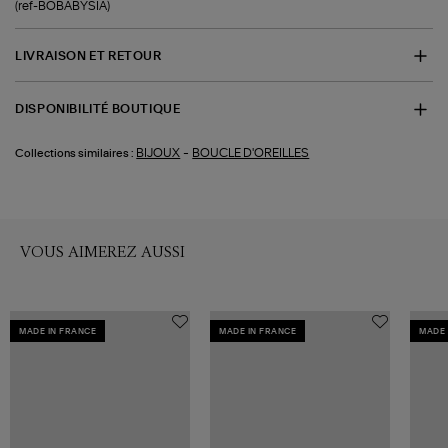
(ref-BOBABYSIA)
LIVRAISON ET RETOUR
DISPONIBILITÉ BOUTIQUE
-
BIJOUX
BOUCLE D'OREILLES
Collections similaires :
VOUS AIMEREZ AUSSI
MADE IN FRANCE
MADE IN FRANCE
MADE 