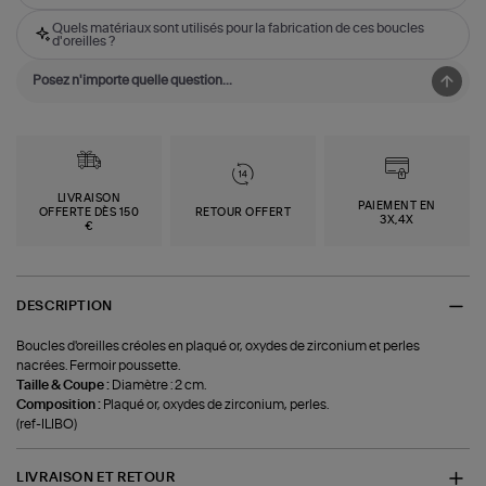
Quels matériaux sont utilisés pour la fabrication de ces boucles
d'oreilles ?
LIVRAISON
PAIEMENT EN
OFFERTE DÈS 150
RETOUR OFFERT
3X,4X
€
DESCRIPTION
Boucles d'oreilles créoles en plaqué or, oxydes de zirconium et perles
nacrées. Fermoir poussette.
Taille & Coupe :
Diamètre : 2 cm.
Composition :
Plaqué or, oxydes de zirconium, perles.
(ref-ILIBO)
LIVRAISON ET RETOUR