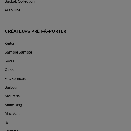
Baobab Collection
Assouline
CRÉATEURS PRÊT-À-PORTER
Kujten
Samsoe Samsoe
Soeur
Ganni
Éric Bompard
Barbour
Ami Paris
Anine Bing
Max Mara
&