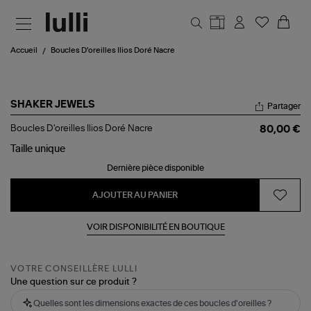
Aller au contenu principal
Accueil
Boucles D'oreilles Ilios Doré Nacre
SHAKER JEWELS
Partager
Boucles
Boucles D'oreilles Ilios Doré Nacre
80,00 €
D'oreilles
Ilios
Taille
unique
Doré
Dernière pièce disponible
Nacre
AJOUTER AU PANIER
VOIR DISPONIBILITÉ EN BOUTIQUE
VOTRE CONSEILLÈRE LULLI
Une question sur ce produit ?
Quelles sont les dimensions exactes de ces boucles d'oreilles ?