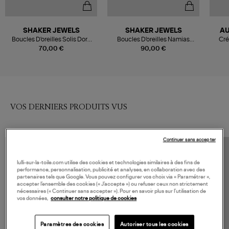
SHAKER JEWELS
SHAKER JEWELS
AU
Boucles D'oreilles Solis Doré
Boucles D'oreilles Namias
Cré
Nacre
Doré Nacre
70,00 €
90,00 €
VOS DERNIERS PRODUITS VUS
Continuer sans accepter
lulli-sur-la-toile.com utilise des cookies et technologies similaires à des fins de
performance, personnalisation, publicité et analyses, en collaboration avec des
partenaires tels que Google. Vous pouvez configurer vos choix via « Paramétrer »,
accepter l’ensemble des cookies (« J’accepte ») ou refuser ceux non strictement
nécessaires (« Continuer sans accepter »). Pour en savoir plus sur l’utilisation de
vos données,
consulter notre politique de cookies
Paramètres des cookies
Autoriser tous les cookies