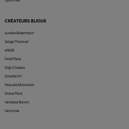
Sportmax
CRÉATEURS BIJOUX
Aurélie Bidermann
Serge Thoraval
d1928
Feidt Paris
Gigi Clozeau
Ginette NY
Pascale Monvoisin
Stone Paris
Vanessa Baroni
Vanrycke