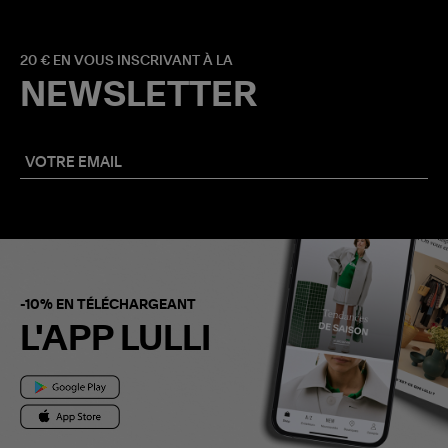
20 € EN VOUS INSCRIVANT À LA
NEWSLETTER
-10% EN TÉLÉCHARGEANT
L'APP LULLI