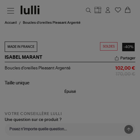
Aller au contenu principal
Accueil
Boucles d'oreilles Pleasant Argenté
SOLDES
-40%
MADE IN FRANCE
ISABEL MARANT
Partager
Boucles
Boucles d'oreilles Pleasant Argenté
102,00 €
d'oreilles
170,00 €
Pleasant
Argenté
Taille
unique
Épuisé
VOTRE CONSEILLÈRE LULLI
Une question sur ce produit ?