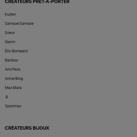
CRÉATEURS PRÊT-À-PORTER
Kujten
Samsoe Samsoe
Soeur
Ganni
Éric Bompard
Barbour
Ami Paris
Anine Bing
Max Mara
&
Sportmax
CRÉATEURS BIJOUX