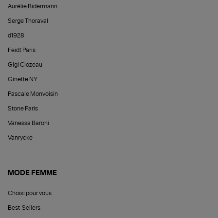
Aurélie Bidermann
Serge Thoraval
d1928
Feidt Paris
Gigi Clozeau
Ginette NY
Pascale Monvoisin
Stone Paris
Vanessa Baroni
Vanrycke
MODE FEMME
Choisi pour vous
Best-Sellers