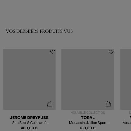
VOS DERNIERS PRODUITS VUS
NOUVELLE COLLECTION
N
JEROME DREYFUSS
TORAL
Sac Bobi S Cuir Lamé
Mocassins Killian Sport
Veste
Champagne
Mousse
480,00 €
189,00 €