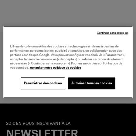
Continuer sans accepter
lulli-sur-la-toile.com utilise des cookies et technologies similaires à des fins de
performance, personnalisation, publicité et analyses, en collaboration avec des
partenaires tels que Google. Vous pouvez configurer vos choix via « Paramétrer »,
accepter l’ensemble des cookies (« J’accepte ») ou refuser ceux non strictement
nécessaires (« Continuer sans accepter »). Pour en savoir plus sur l’utilisation de
vos données,
consulter notre politique de cookies
LIVRAISON GRATUITE
à partir de 150 € d'achat*
Paramètres des cookies
Autoriser tous les cookies
20 € EN VOUS INSCRIVANT À LA
NEWSLETTER