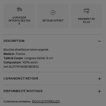
LIVRAISON
PAIEMENT EN
OFFERTE DÈS 150
RETOUR OFFERT
3X,4X
€
DESCRIPTION
Boucles d'oreilles en laiton argenté.
Made in :
France.
Taille & Coupe :
Longueur (taille) : 6 cm.
Composition :
100% laiton.
(ref-BL0170FAB3B13B08SI)
LIVRAISON ET RETOUR
DISPONIBILITÉ BOUTIQUE
BOUCLE D'OREILLES
Collections similaires :