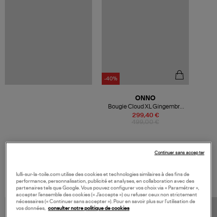
-40%
ONNO
Bougie Cloud XL Gingembre
Figue
299,40 €
499,00 €
Continuer sans accepter
VOS DERNIERS PRODUITS VUS
lulli-sur-la-toile.com utilise des cookies et technologies similaires à des fins de
performance, personnalisation, publicité et analyses, en collaboration avec des
partenaires tels que Google. Vous pouvez configurer vos choix via « Paramétrer »,
accepter l’ensemble des cookies (« J’accepte ») ou refuser ceux non strictement
nécessaires (« Continuer sans accepter »). Pour en savoir plus sur l’utilisation de
vos données,
consulter notre politique de cookies