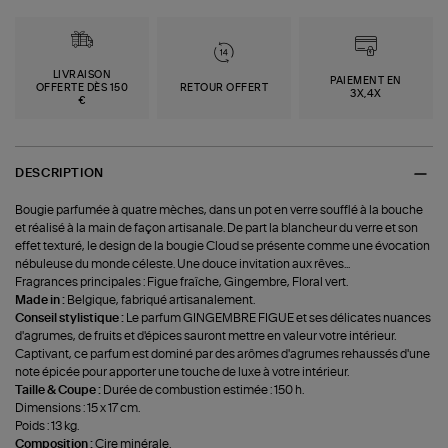
LIVRAISON
PAIEMENT EN
OFFERTE DÈS 150
RETOUR OFFERT
3X,4X
€
DESCRIPTION
Bougie parfumée à quatre mèches, dans un pot en verre soufflé à la bouche
et réalisé à la main de façon artisanale. De part la blancheur du verre et son
effet texturé, le design de la bougie Cloud se présente comme une évocation
nébuleuse du monde céleste. Une douce invitation aux rêves...
Fragrances principales : Figue fraîche, Gingembre, Floral vert.
Made in :
Belgique, fabriqué artisanalement.
Conseil stylistique :
Le parfum GINGEMBRE FIGUE et ses délicates nuances
d'agrumes, de fruits et d'épices sauront mettre en valeur votre intérieur.
Captivant, ce parfum est dominé par des arômes d'agrumes rehaussés d'une
note épicée pour apporter une touche de luxe à votre intérieur.
Taille & Coupe :
Durée de combustion estimée : 150 h.
Dimensions : 15 x 17 cm.
Poids : 13 kg.
Composition :
Cire minérale.