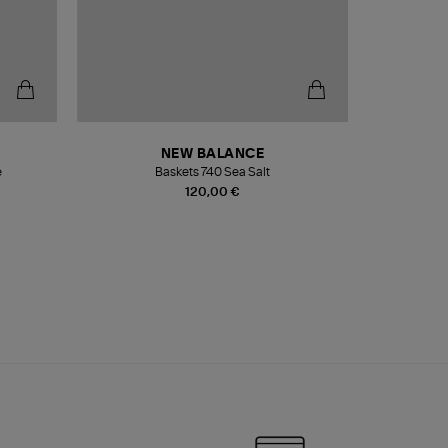
NEW BALANCE
e
Baskets 740 Sea Salt
Veste
120,00 €