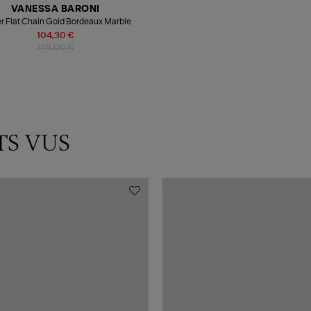
VANESSA BARONI
er Flat Chain Gold Bordeaux Marble
104,30 €
149,00 €
TS VUS