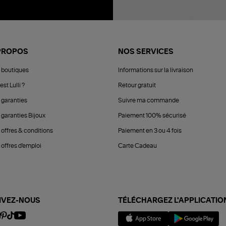
PROPOS
NOS SERVICES
 boutiques
Informations sur la livraison
est Lulli ?
Retour gratuit
 garanties
Suivre ma commande
 garanties Bijoux
Paiement 100% sécurisé
 offres & conditions
Paiement en 3 ou 4 fois
offres d'emploi
Carte Cadeau
IVEZ-NOUS
TÉLÉCHARGEZ L'APPLICATIO