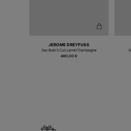
N
JEROME DREYFUSS
te
Sac Bobi S Cuir Lamé Champagne
M
480,00 €