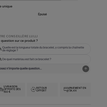
le
unique
Épuisé
RE CONSEILLÈRE LULLI
 question sur ce produit ?
Quelle est la longueur totale du bracelet, y compris la chaînette
de réglage ?
De quel matériau est fait ce bracelet ?
LIVRAISON
RETOUR
PAIEMENT EN
OFFERTE DÈS
OFFERT
3X,4X
150 €