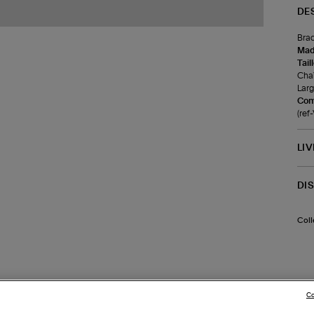
DE
Brac
Made
Tail
Chaî
Larg
Com
(re
LI
DI
Coll
Co