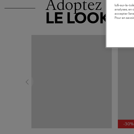
Adoptez
lulli-sur-la-t
analyses, en 
LE LOOK
accepter l’en
Pour en savoir
MADE I
-30%