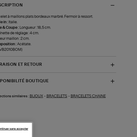
SCRIPTION
elet à maillons plats bordeaux marbré. Fermoir à ressort.
 in :
Italie.
le & Coupe :
Longueur : 18,5 cm.
nette de réglage : 4 cm.
eur maillon : 2 cm.
position :
Acétate.
f-VB2010BOM)
VRAISON ET RETOUR
SPONIBILITÉ BOUTIQUE
BIJOUX
-
BRACELETS
-
BRACELETS CHAINE
ections similaires :
ntinuer sans accepter