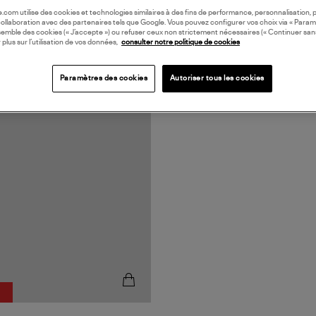
oile.com utilise des cookies et technologies similaires à des fins de performance, personnalisation, p
collaboration avec des partenaires tels que Google. Vous pouvez configurer vos choix via « Param
semble des cookies (« J’accepte ») ou refuser ceux non strictement nécessaires (« Continuer san
 plus sur l’utilisation de vos données,
consulter notre politique de cookies
Paramètres des cookies
Autoriser tous les cookies
N EUROPE