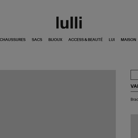
CHAUSSURES
SACS
BIJOUX
ACCESS & BEAUTÉ
LUI
MAISON
VA
Bra
Brac
Min
Fla
Ch
Bo
Ma