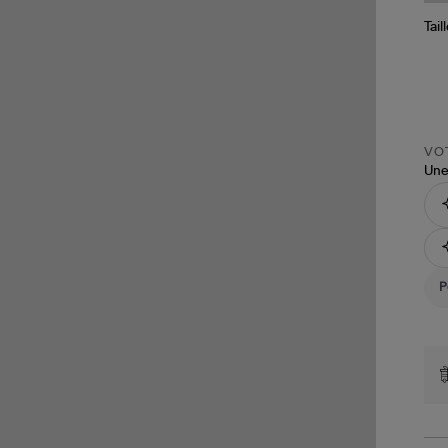
Tail
VOT
Une