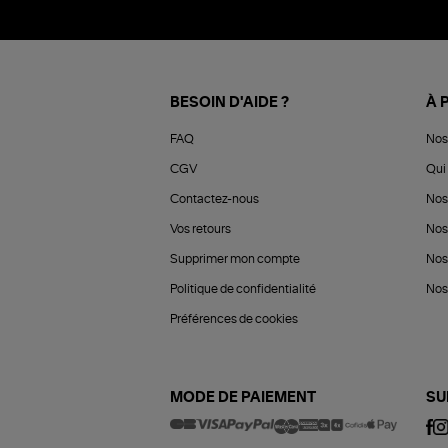
BESOIN D'AIDE ?
À 
FAQ
Nos
CGV
Qui 
Contactez-nous
Nos
Vos retours
Nos
Supprimer mon compte
Nos
Politique de confidentialité
Nos 
Préférences de cookies
MODE DE PAIEMENT
SU