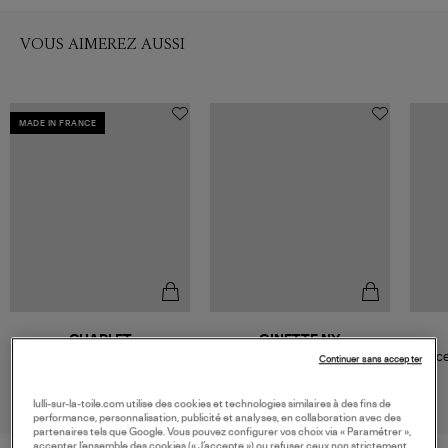
VOUS AIMEREZ AUSSI
MADE IN FRANCE
CHARLET
GINETTE NY
Bracelet Massilia Trilogie Or
Bracelet Rigide MM avec
Brace
Continuer sans accepter
Jaune
Crochet Or Rose
690,00 €
1 200,00 €
lulli-sur-la-toile.com utilise des cookies et technologies similaires à des fins de
performance, personnalisation, publicité et analyses, en collaboration avec des
partenaires tels que Google. Vous pouvez configurer vos choix via « Paramétrer »,
accepter l’ensemble des cookies (« J’accepte ») ou refuser ceux non strictement