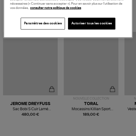
nécessaires (« Continuer sans accepter »). Pour en savoir plus sur l’utilisation de
vos données,
consulter notre politique de cookies
VOS DERNIERS PRODUITS VUS
Paramètres des cookies
Autoriser tous les cookies
NOUVELLE COLLECTION
N
JEROME DREYFUSS
TORAL
Sac Bobi S Cuir Lamé
Mocassins Killian Sport
Veste
Champagne
Mousse
480,00 €
189,00 €