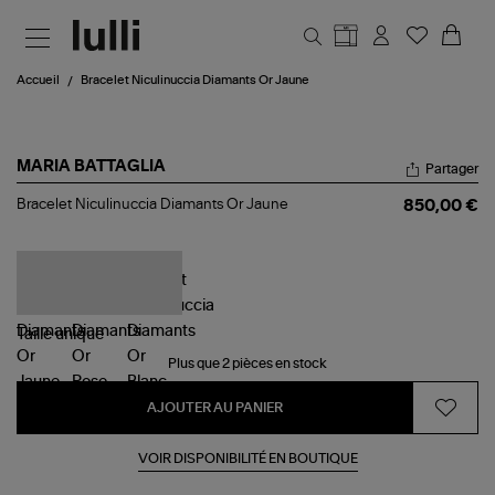
Aller au contenu principal
Accueil
Bracelet Niculinuccia Diamants Or Jaune
MARIA BATTAGLIA
Partager
Bracelet
Bracelet Niculinuccia Diamants Or Jaune
850,00 €
Niculinuccia
Diamants
Or
Jaune
Taille
unique
Plus que 2 pièces en stock
AJOUTER AU PANIER
VOIR DISPONIBILITÉ EN BOUTIQUE