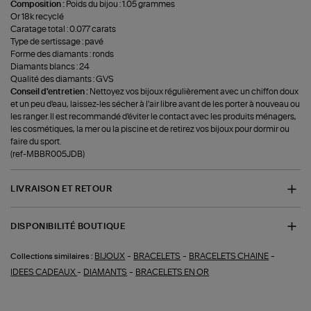
Composition :
Poids du bijou : 1.05 grammes
Or 18k recyclé
Caratage total : 0.077 carats
Type de sertissage : pavé
Forme des diamants : ronds
Diamants blancs : 24
Qualité des diamants : GVS
Conseil d'entretien :
Nettoyez vos bijoux régulièrement avec un chiffon doux
et un peu d'eau, laissez-les sécher à l'air libre avant de les porter à nouveau ou
les ranger. Il est recommandé d'éviter le contact avec les produits ménagers,
les cosmétiques, la mer ou la piscine et de retirez vos bijoux pour dormir ou
faire du sport.
(ref-MBBR005JDB)
LIVRAISON ET RETOUR
DISPONIBILITÉ BOUTIQUE
-
-
-
BIJOUX
BRACELETS
BRACELETS CHAINE
Collections similaires :
-
-
IDEES CADEAUX
DIAMANTS
BRACELETS EN OR