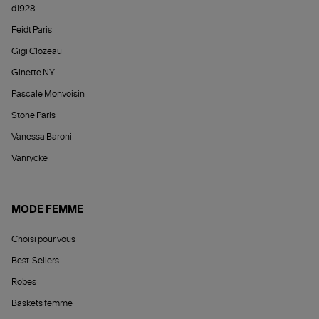
d1928
Feidt Paris
Gigi Clozeau
Ginette NY
Pascale Monvoisin
Stone Paris
Vanessa Baroni
Vanrycke
MODE FEMME
Choisi pour vous
Best-Sellers
Robes
Baskets femme