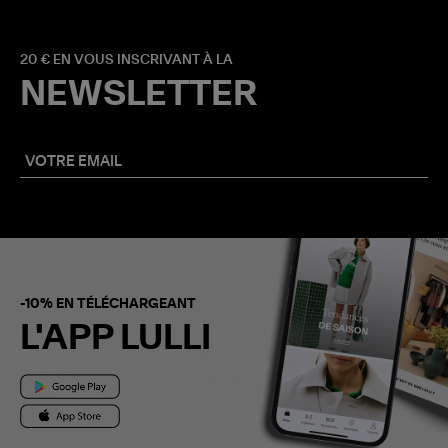
20 € EN VOUS INSCRIVANT À LA
NEWSLETTER
-10% EN TÉLÉCHARGEANT
L'APP LULLI