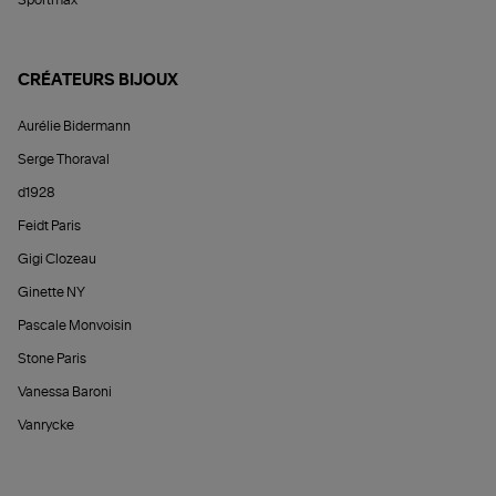
Sportmax
CRÉATEURS BIJOUX
Aurélie Bidermann
Serge Thoraval
d1928
Feidt Paris
Gigi Clozeau
Ginette NY
Pascale Monvoisin
Stone Paris
Vanessa Baroni
Vanrycke