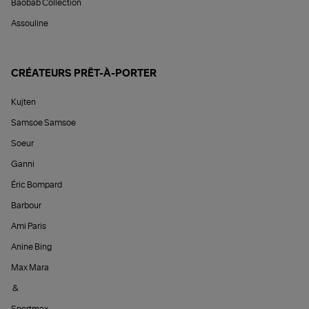
Baobab Collection
Assouline
CRÉATEURS PRÊT-À-PORTER
Kujten
Samsoe Samsoe
Soeur
Ganni
Éric Bompard
Barbour
Ami Paris
Anine Bing
Max Mara
&