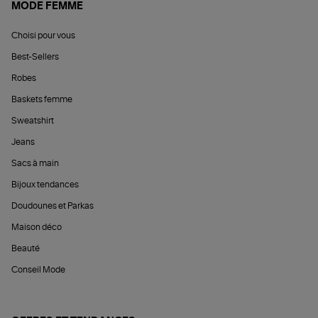
MODE FEMME
Choisi pour vous
Best-Sellers
Robes
Baskets femme
Sweatshirt
Jeans
Sacs à main
Bijoux tendances
Doudounes et Parkas
Maison déco
Beauté
Conseil Mode