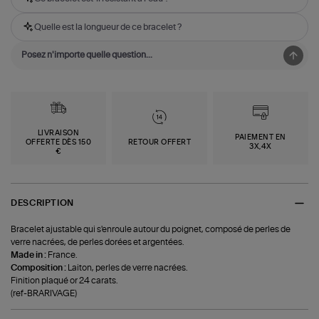
Quelle est la longueur de ce bracelet ?
LIVRAISON
PAIEMENT EN
OFFERTE DÈS 150
RETOUR OFFERT
3X,4X
€
DESCRIPTION
Bracelet ajustable qui s'enroule autour du poignet, composé de perles de
verre nacrées, de perles dorées et argentées.
Made in :
France.
Composition :
Laiton, perles de verre nacrées.
Finition plaqué or 24 carats.
(ref-BRARIVAGE)