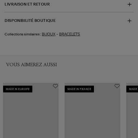
LIVRAISON ET RETOUR
DISPONIBILITÉ BOUTIQUE
-
BIJOUX
BRACELETS
Collections similaires :
VOUS AIMEREZ AUSSI
MADE IN EUROPE
MADE IN FRANCE
MADE 