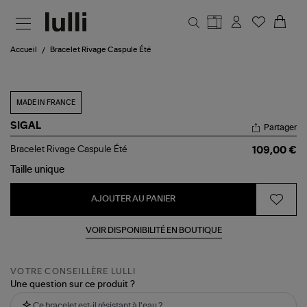
Aller au contenu principal
Accueil
Bracelet Rivage Caspule Été
MADE IN FRANCE
SIGAL
Partager
Bracelet
Bracelet Rivage Caspule Été
109,00 €
Rivage
Caspule
Taille
unique
Été
AJOUTER AU PANIER
VOIR DISPONIBILITÉ EN BOUTIQUE
VOTRE CONSEILLÈRE LULLI
Une question sur ce produit ?
Ce bracelet est-il résistant à l'eau ?