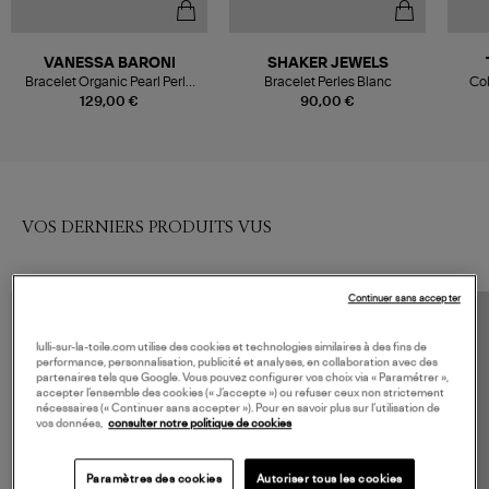
VANESSA BARONI
SHAKER JEWELS
Bracelet Organic Pearl Perle
Bracelet Perles Blanc
Col
Doré
B
129,00 €
90,00 €
VOS DERNIERS PRODUITS VUS
Continuer sans accepter
lulli-sur-la-toile.com utilise des cookies et technologies similaires à des fins de
performance, personnalisation, publicité et analyses, en collaboration avec des
partenaires tels que Google. Vous pouvez configurer vos choix via « Paramétrer »,
accepter l’ensemble des cookies (« J’accepte ») ou refuser ceux non strictement
nécessaires (« Continuer sans accepter »). Pour en savoir plus sur l’utilisation de
vos données,
consulter notre politique de cookies
Paramètres des cookies
Autoriser tous les cookies