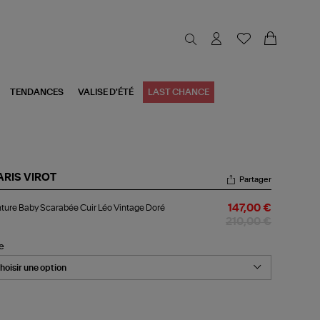
TENDANCES
VALISE D'ÉTÉ
LAST CHANCE
ARIS VIROT
Partager
nture
ture Baby Scarabée Cuir Léo Vintage Doré
147,00 €
by
arabée
210,00 €
r
o
le
tage
ré