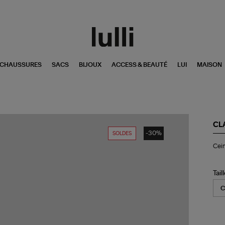
CHAUSSURES
SACS
BIJOUX
ACCESS & BEAUTÉ
LUI
MAISON
CL
-30%
SOLDES
Cei
Cein
Ba
Sc
Cui
Lé
Tail
Vin
Do