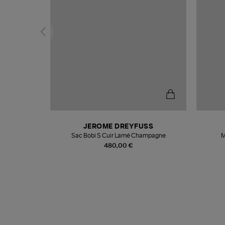
N
JEROME DREYFUSS
te
Sac Bobi S Cuir Lamé Champagne
M
480,00 €