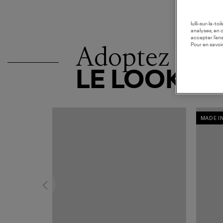
lulli-sur-la-t
analyses, en 
accepter l’en
Adoptez
Pour en savoir
LE LOOK
MADE I