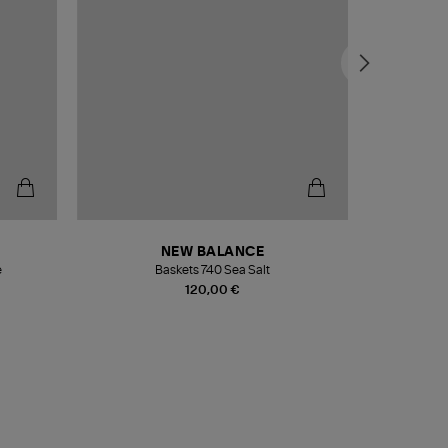
NEW BALANCE
e
Baskets 740 Sea Salt
Veste
120,00 €