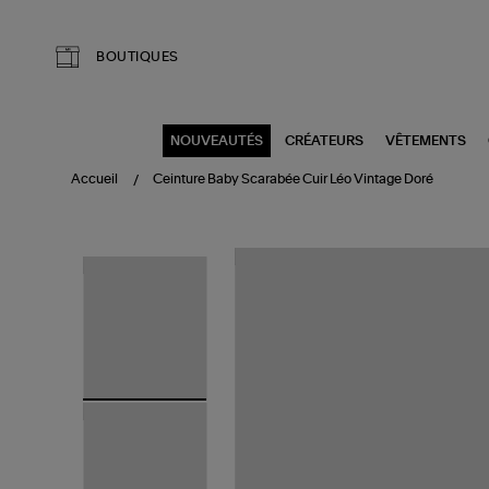
Aller au contenu principal
BOUTIQUES
NOUVEAUTÉS
CRÉATEURS
VÊTEMENTS
Accueil
Ceinture Baby Scarabée Cuir Léo Vintage Doré