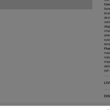
100%
Cons
fair
écai
de p
votr
dégo
chale
alté
susc
tem
Plus
main
méta
impr
déli
(ref
LI
DI