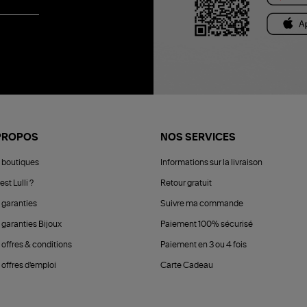
PROPOS
NOS SERVICES
 boutiques
Informations sur la livraison
est Lulli ?
Retour gratuit
 garanties
Suivre ma commande
 garanties Bijoux
Paiement 100% sécurisé
 offres & conditions
Paiement en 3 ou 4 fois
offres d'emploi
Carte Cadeau