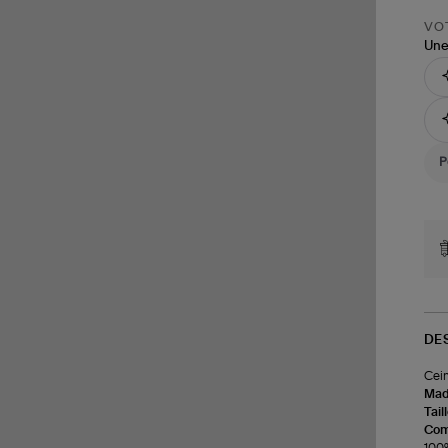
VOT
Une
DE
Cein
Made
Tail
Com