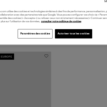
Co
oile.com utilise des cookies et technologies similaires à des fins de performance, personnalisation, p
collaboration avec des partenaires tels que Google. Vous pouvez configurer vos choix via « Param
semble des cookies (« J’accepte ») ou refuser ceux non strictement nécessaires (« Continuer san
 plus sur l’utilisation de vos données,
consulter notre politique de cookies
Paramètres des cookies
Autoriser tous les cookies
N EUROPE