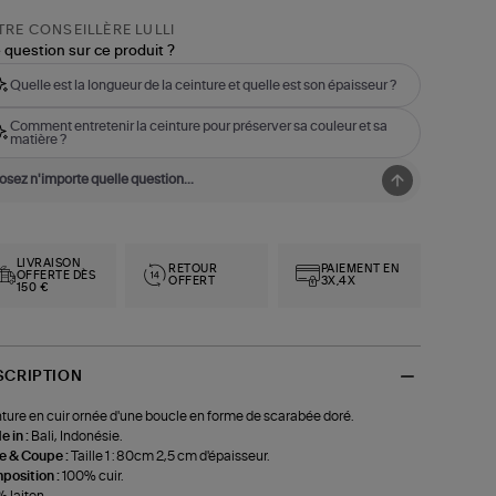
RE CONSEILLÈRE LULLI
 question sur ce produit ?
Quelle est la longueur de la ceinture et quelle est son épaisseur ?
Comment entretenir la ceinture pour préserver sa couleur et sa
matière ?
LIVRAISON
RETOUR
PAIEMENT EN
OFFERTE DÈS
OFFERT
3X,4X
150 €
SCRIPTION
ture en cuir ornée d'une boucle en forme de scarabée doré.
 in :
Bali, Indonésie.
le & Coupe :
Taille 1 : 80cm 2,5 cm d'épaisseur.
position :
100% cuir.