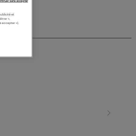
ntinuer sans accepter
ublicité et
étrer »,
s accepter »).