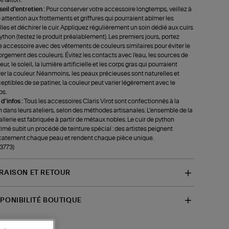
 laiton.
eil d'entretien :
Pour conserver votre accessoire longtemps, veillez à
e attention aux frottements et griffures qui pourraient abîmer les
lles et déchirer le cuir. Appliquez régulièrement un soin dédié aux cuirs
ython (testez le produit préalablement). Les premiers jours, portez
e accessoire avec des vêtements de couleurs similaires pour éviter le
rgement des couleurs. Évitez les contacts avec l'eau, les sources de
ur, le soleil, la lumière artificielle et les corps gras qui pourraient
rer la couleur. Néanmoins, les peaux précieuses sont naturelles et
eptibles de se patiner, la couleur peut varier légèrement avec le
ps.
 d'infos :
Tous les accessoires Claris Virot sont confectionnés à la
 dans leurs ateliers, selon des méthodes artisanales. L’ensemble de la
llerie est fabriquée à partir de métaux nobles. Le cuir de python
imé subit un procédé de teinture spécial : des artistes peignent
catement chaque peau et rendent chaque pièce unique.
-3773)
VRAISON ET RETOUR
SPONIBILITÉ BOUTIQUE