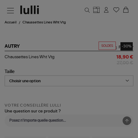
Aller au contenu principal
Accueil
Chaussettes Lines Wht Vtg
SOLDES
-30%
AUTRY
Partager
Chaussettes
Chaussettes Lines Wht Vtg
18,90 €
Lines
27,00 €
Wht
Vtg
Taille
VOTRE CONSEILLÈRE LULLI
Une question sur ce produit ?