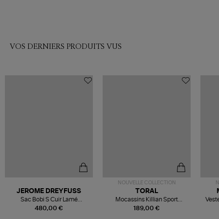
VOS DERNIERS PRODUITS VUS
NOUVELLE COLLECTION
N
JEROME DREYFUSS
TORAL
Sac Bobi S Cuir Lamé
Mocassins Killian Sport
Veste
Champagne
Mousse
480,00 €
189,00 €