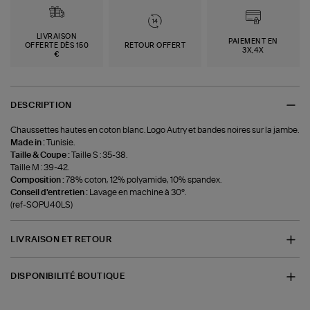
LIVRAISON
PAIEMENT EN
OFFERTE DÈS 150
RETOUR OFFERT
3X,4X
€
DESCRIPTION
Chaussettes hautes en coton blanc. Logo Autry et bandes noires sur la jambe.
Made in :
Tunisie.
Taille & Coupe :
Taille S : 35-38.
Taille M : 39-42.
Composition :
78% coton, 12% polyamide, 10% spandex.
Conseil d'entretien :
Lavage en machine à 30°.
(ref-SOPU40LS)
LIVRAISON ET RETOUR
DISPONIBILITÉ BOUTIQUE