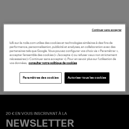
Continuer sans accepter
lulli-sur-la-toile.com utilise des cookies et technologies similaires à des fins de
performance, personnalisation, publicité et analyses, en collaboration avec des
partenaires tels que Google. Vous pouvez configurer vos choix via « Paramétrer »,
accepter l’ensemble des cookies (« J’accepte ») ou refuser ceux non strictement
nécessaires (« Continuer sans accepter »). Pour en savoir plus sur l’utilisation de
vos données,
consulter notre politique de cookies
LIVRAISON GRATUITE
à partir de 150 € d'achat*
Paramètres des cookies
Autoriser tous les cookies
20 € EN VOUS INSCRIVANT À LA
NEWSLETTER