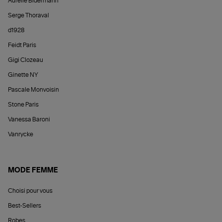
Aurélie Bidermann
Serge Thoraval
d1928
Feidt Paris
Gigi Clozeau
Ginette NY
Pascale Monvoisin
Stone Paris
Vanessa Baroni
Vanrycke
MODE FEMME
Choisi pour vous
Best-Sellers
Robes