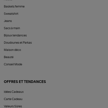
Baskets femme
Sweatshirt
Jeans
Sacs à main
Bijoux tendances
Doudounes et Parkas
Maison déco
Beauté
Conseil Mode
OFFRES ET TENDANCES
Idées Cadeaux
Carte Cadeau
Valeurs Sûres