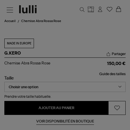
Aller au contenu principal
Accueil
Chemise Abra Rossa Rose
MADE IN EUROPE
G.KERO
Partager
Chemise
Chemise Abra Rossa Rose
150,00 €
Abra
Rossa
Guide des tailles
Rose
Taille
Prendre votre taille habituelle.
AJOUTER AU PANIER
VOIR DISPONIBILITÉ EN BOUTIQUE