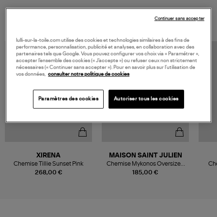
VOUS AIMEREZ AUSSI
Continuer sans accepter
lulli-sur-la-toile.com utilise des cookies et technologies similaires à des fins de
performance, personnalisation, publicité et analyses, en collaboration avec des
partenaires tels que Google. Vous pouvez configurer vos choix via « Paramétrer »,
accepter l’ensemble des cookies (« J’accepte ») ou refuser ceux non strictement
nécessaires (« Continuer sans accepter »). Pour en savoir plus sur l’utilisation de
vos données,
consulter notre politique de cookies
Paramètres des cookies
Autoriser tous les cookies
XIRENA
MAISON SAINT JULIEN
Chemise Tillie Sunset Pink
Chemise Mykonos Oversized
Ch
Tie Dye Bingin Pastel Pink
268,00 €
185,00 €