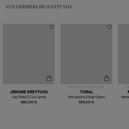
VOS DERNIERS PRODUITS VUS
NOUVELLE COLLECTION
N
JEROME DREYFUSS
TORAL
Sac Bobi S Cuir Lamé
Mocassins Killian Sport
Veste
Champagne
Mousse
480,00 €
189,00 €