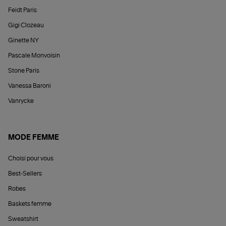
Feidt Paris
Gigi Clozeau
Ginette NY
Pascale Monvoisin
Stone Paris
Vanessa Baroni
Vanrycke
MODE FEMME
Choisi pour vous
Best-Sellers
Robes
Baskets femme
Sweatshirt