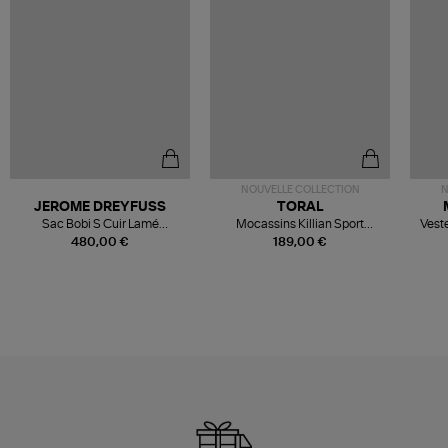
NOUVELLE COLLECTION
N
JEROME DREYFUSS
TORAL
Sac Bobi S Cuir Lamé
Mocassins Killian Sport
Veste
Champagne
Mousse
480,00 €
189,00 €