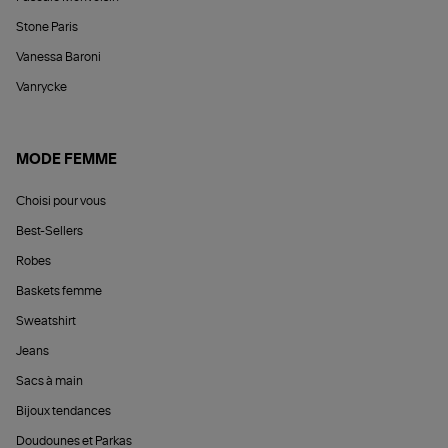
Stone Paris
Vanessa Baroni
Vanrycke
MODE FEMME
Choisi pour vous
Best-Sellers
Robes
Baskets femme
Sweatshirt
Jeans
Sacs à main
Bijoux tendances
Doudounes et Parkas