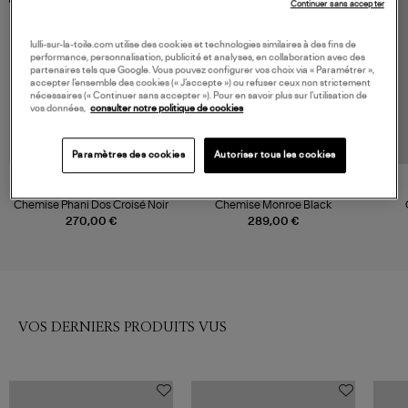
Continuer sans accepter
lulli-sur-la-toile.com utilise des cookies et technologies similaires à des fins de
performance, personnalisation, publicité et analyses, en collaboration avec des
partenaires tels que Google. Vous pouvez configurer vos choix via « Paramétrer »,
accepter l’ensemble des cookies (« J’accepte ») ou refuser ceux non strictement
nécessaires (« Continuer sans accepter »). Pour en savoir plus sur l’utilisation de
vos données,
consulter notre politique de cookies
Paramètres des cookies
Autoriser tous les cookies
JEANNE VOULAND
XIRENA
Chemise Phani Dos Croisé Noir
Chemise Monroe Black
270,00 €
289,00 €
VOS DERNIERS PRODUITS VUS