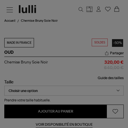
Aller au contenu principal
Accueil
Chemise Bruny Soie Noir
SOLDES
-50%
MADE IN FRANCE
OUD
Partager
Chemise
Chemise Bruny Soie Noir
320,00 €
Bruny
640,00 €
Soie
Noir
Guide des tailles
Taille
Prendre votre taille habituelle.
AJOUTER AU PANIER
VOIR DISPONIBILITÉ EN BOUTIQUE