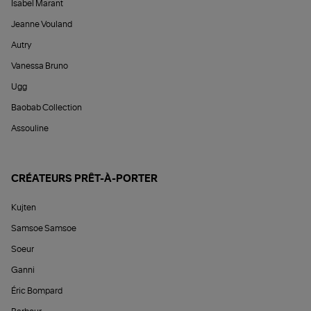
Isabel Marant
Jeanne Vouland
Autry
Vanessa Bruno
Ugg
Baobab Collection
Assouline
CRÉATEURS PRÊT-À-PORTER
Kujten
Samsoe Samsoe
Soeur
Ganni
Éric Bompard