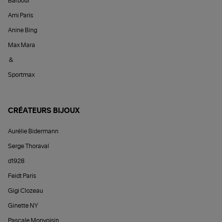
Barbour
Ami Paris
Anine Bing
Max Mara
&
Sportmax
CRÉATEURS BIJOUX
Aurélie Bidermann
Serge Thoraval
d1928
Feidt Paris
Gigi Clozeau
Ginette NY
Pascale Monvoisin