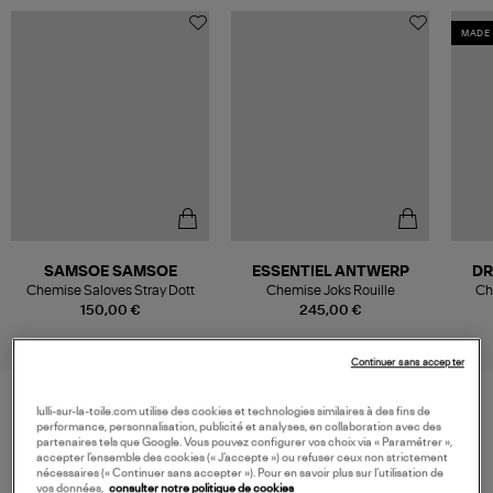
MADE 
SAMSOE SAMSOE
ESSENTIEL ANTWERP
DR
Chemise Saloves Stray Dott
Chemise Joks Rouille
Ch
150,00 €
245,00 €
Continuer sans accepter
lulli-sur-la-toile.com utilise des cookies et technologies similaires à des fins de
performance, personnalisation, publicité et analyses, en collaboration avec des
VOS DERNIERS PRODUITS VUS
partenaires tels que Google. Vous pouvez configurer vos choix via « Paramétrer »,
accepter l’ensemble des cookies (« J’accepte ») ou refuser ceux non strictement
nécessaires (« Continuer sans accepter »). Pour en savoir plus sur l’utilisation de
vos données,
consulter notre politique de cookies