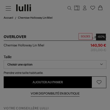
Aller au contenu principal
Accueil
Chemise Holloway Lin Miel
SOLDES
-60%
OVERLOVER
Partager
Chemise
Chemise Holloway Lin Miel
140,50 €
Holloway
351,00 €
Lin
Miel
Taille
Prendre votre taille habituelle.
AJOUTER AU PANIER
VOIR DISPONIBILITÉ EN BOUTIQUE
VOTRE CONSEILLÈRE LULLI