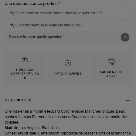
Une question sur ce produit ?
Cette chemise est-elle entièrement fabriquée en lin ?
Où cette chemise a-t-elle été fabriquée ?
LIVRAISON
PAIEMENT EN
OFFERTE DÈS 150
RETOUR OFFERT
3X,4X
€
DESCRIPTION
Chemise en lin à imprimé léopard. Col chemisier. Manches longues. Deux
poches à rabats. Fermeture par boutons. Coupe droite et base arrondie. Non
doublée.
Made in :
Los Angeles, États-Unis.
Conseil stylistique :
Cette saison impossible de passer à côté de la tendance