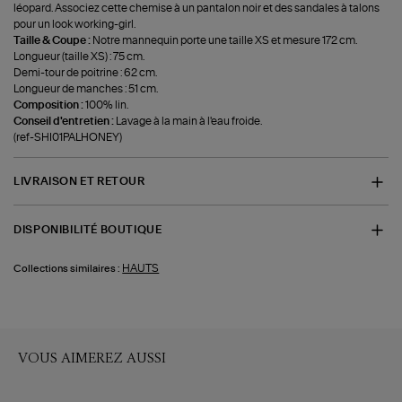
léopard. Associez cette chemise à un pantalon noir et des sandales à talons
pour un look working-girl.
Taille & Coupe :
Notre mannequin porte une taille XS et mesure 172 cm.
Longueur (taille XS) : 75 cm.
Demi-tour de poitrine : 62 cm.
Longueur de manches : 51 cm.
Composition :
100% lin.
Conseil d'entretien :
Lavage à la main à l'eau froide.
(ref-SHI01PALHONEY)
LIVRAISON ET RETOUR
DISPONIBILITÉ BOUTIQUE
HAUTS
Collections similaires :
VOUS AIMEREZ AUSSI