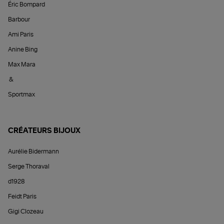
Éric Bompard
Barbour
Ami Paris
Anine Bing
Max Mara
&
Sportmax
CRÉATEURS BIJOUX
Aurélie Bidermann
Serge Thoraval
d1928
Feidt Paris
Gigi Clozeau