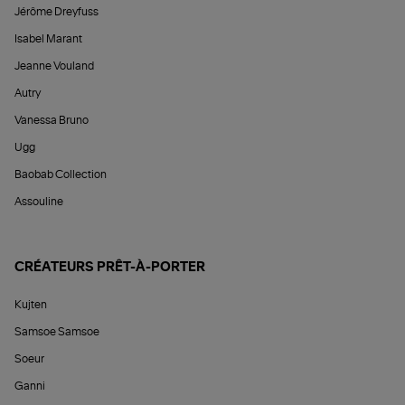
Jérôme Dreyfuss
Isabel Marant
Jeanne Vouland
Autry
Vanessa Bruno
Ugg
Baobab Collection
Assouline
CRÉATEURS PRÊT-À-PORTER
Kujten
Samsoe Samsoe
Soeur
Ganni