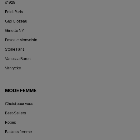
d1928
Feidt Paris
Gigi Clozeau
Ginette NY
Pascale Monvoisin
Stone Paris
Vanessa Baroni
Vanrycke
MODE FEMME
Choisi pour vous
Best-Sellers
Robes
Baskets femme