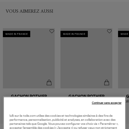
VOUS AIMEREZ AUSSI
MADE IN FRANCE
MADE IN FRANCE
MADE 
GACHON POTHIER
GACHON POTHIER
G
Collier Amulettes Tourmaline
Collier Chergui Turquoise
Col
Continuer sans accepter
Corail
260,00 €
350,00 €
lulli-sur-la-toile.com utilise des cookies et technologies similaires à des fins de
performance, personnalisation, publicité et analyses, en collaboration avec des
partenaires tels que Google. Vous pouvez configurer vos choix via « Paramétrer »,
accepter l’ensemble des cookies (« J’accepte ») ou refuser ceux non strictement