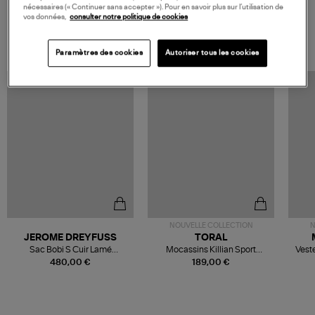
nécessaires (« Continuer sans accepter »). Pour en savoir plus sur l’utilisation de
vos données,
consulter notre politique de cookies
VOS DERNIERS PRODUITS VUS
Paramètres des cookies
Autoriser tous les cookies
NOUVELLE COLLECTION
N
JEROME DREYFUSS
TORAL
Sac Bobi S Cuir Lamé
Mocassins Killian Sport
Veste
Champagne
Mousse
480,00 €
189,00 €