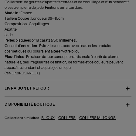
Collier serti de gouttes d'apatite facettées et de coquillage et d'un pendentif
oiseau en pierre de jade. Finitions en laiton doré.
Made in :
France.
Taille & Coupe :
Longueur 36-45cm.
Composition :
Coquillages.
Apatite.
Jade.
Perles plaquées or 18 carats (750 millièmes).
Conseil d'entretien :
Évitez les contacts avec l’eau et les produits
cosmétiques qui pourraient altérer votre bijou.
Plus d'infos :
En raison de leur conception artisanale à partir de pierres
naturelles, des irrégularités de finition, de formes et de couleurs peuvent
apparaître, rendant chaque bijou unique.
(ref-EPBIRD3ANECK)
LIVRAISON ET RETOUR
DISPONIBILITÉ BOUTIQUE
-
-
BIJOUX
COLLIERS
COLLIERS MI-LONGS
Collections similaires :