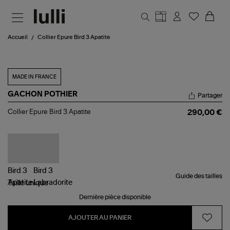
Aller au contenu principal
Accueil
Collier Epure Bird 3 Apatite
MADE IN FRANCE
GACHON POTHIER
Partager
Collier
Collier Epure Bird 3 Apatite
290,00 €
Epure
Bird
3
Apatite
Guide des tailles
Taille
unique
Dernière pièce disponible
AJOUTER AU PANIER