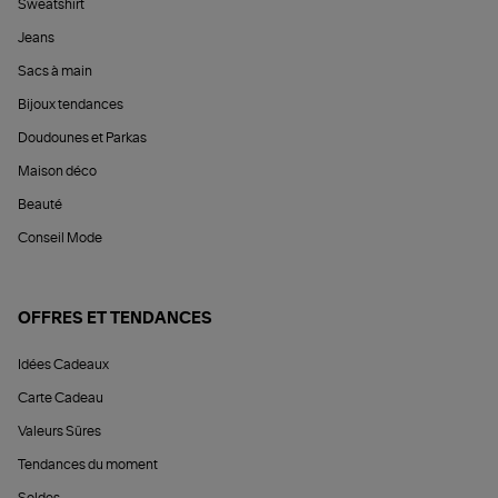
Sweatshirt
Jeans
Sacs à main
Bijoux tendances
Doudounes et Parkas
Maison déco
Beauté
Conseil Mode
OFFRES ET TENDANCES
Idées Cadeaux
Carte Cadeau
Valeurs Sûres
Tendances du moment
Soldes