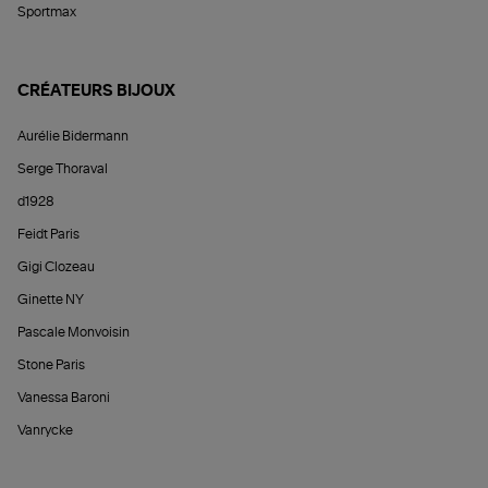
Sportmax
CRÉATEURS BIJOUX
Aurélie Bidermann
Serge Thoraval
d1928
Feidt Paris
Gigi Clozeau
Ginette NY
Pascale Monvoisin
Stone Paris
Vanessa Baroni
Vanrycke