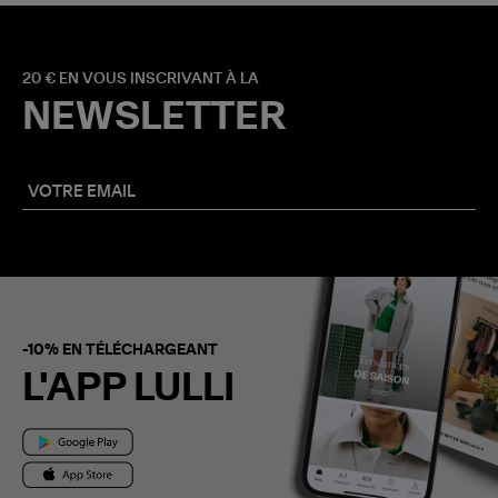
20 € EN VOUS INSCRIVANT À LA
NEWSLETTER
-10% EN TÉLÉCHARGEANT
L'APP LULLI