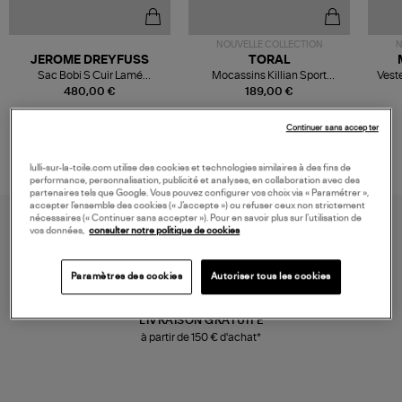
NOUVELLE COLLECTION
N
JEROME DREYFUSS
TORAL
Sac Bobi S Cuir Lamé
Mocassins Killian Sport
Veste
Champagne
Mousse
480,00 €
189,00 €
Continuer sans accepter
lulli-sur-la-toile.com utilise des cookies et technologies similaires à des fins de
performance, personnalisation, publicité et analyses, en collaboration avec des
partenaires tels que Google. Vous pouvez configurer vos choix via « Paramétrer »,
accepter l’ensemble des cookies (« J’accepte ») ou refuser ceux non strictement
nécessaires (« Continuer sans accepter »). Pour en savoir plus sur l’utilisation de
vos données,
consulter notre politique de cookies
Paramètres des cookies
Autoriser tous les cookies
LIVRAISON GRATUITE
à partir de 150 € d'achat*