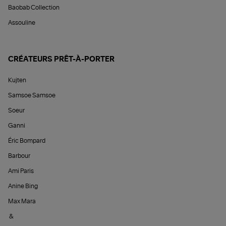
Baobab Collection
Assouline
CRÉATEURS PRÊT-À-PORTER
Kujten
Samsoe Samsoe
Soeur
Ganni
Éric Bompard
Barbour
Ami Paris
Anine Bing
Max Mara
&