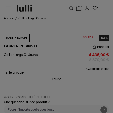
Aller au contenu principal
Accueil
Collier Large Or Jaune
SOLDES
-50%
MADE IN EUROPE
LAUREN RUBINSKI
Partager
Collier
Collier Large Or Jaune
4 435,00 €
Large
8 870,00 €
Or
Jaune
Guide des tailles
Taille
unique
Épuisé
VOTRE CONSEILLÈRE LULLI
Une question sur ce produit ?