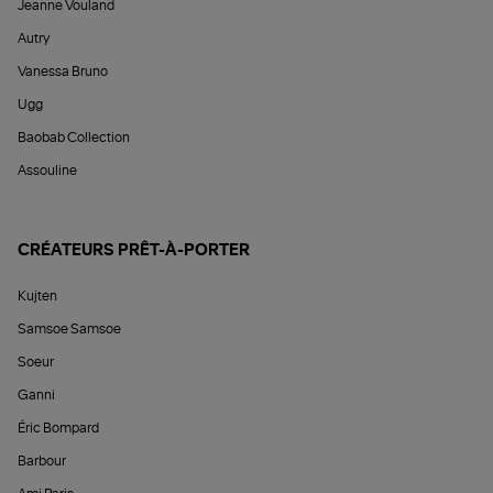
Jeanne Vouland
Autry
Vanessa Bruno
Ugg
Baobab Collection
Assouline
CRÉATEURS PRÊT-À-PORTER
Kujten
Samsoe Samsoe
Soeur
Ganni
Éric Bompard
Barbour