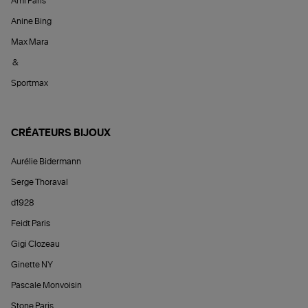
Ami Paris
Anine Bing
Max Mara
&
Sportmax
CRÉATEURS BIJOUX
Aurélie Bidermann
Serge Thoraval
d1928
Feidt Paris
Gigi Clozeau
Ginette NY
Pascale Monvoisin
Stone Paris