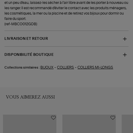
et un peu d'eau, laissez-les sécher à l'air libre avant de les porter à nouveau ou
les ranger. Il est recommandé d'éviter le contact avec les produits ménagers,
les cosmétiques, la mer ou la piscine et de retirez vos bijoux pour dormir ou
faire du sport.
(ref-MBCO012GDB)
LIVRAISON ET RETOUR
DISPONIBILITÉ BOUTIQUE
-
-
BIJOUX
COLLIERS
COLLIERS MI-LONGS
Collections similaires :
VOUS AIMEREZ AUSSI