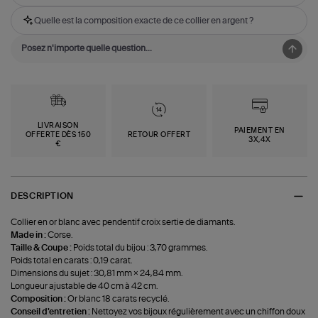
Quelle est la composition exacte de ce collier en argent ?
LIVRAISON
PAIEMENT EN
OFFERTE DÈS 150
RETOUR OFFERT
3X,4X
€
DESCRIPTION
Collier en or blanc avec pendentif croix sertie de diamants.
Made in :
Corse.
Taille & Coupe :
Poids total du bijou : 3,70 grammes.
Poids total en carats : 0,19 carat.
Dimensions du sujet : 30,81 mm × 24,84 mm.
Longueur ajustable de 40 cm à 42 cm.
Composition :
Or blanc 18 carats recyclé.
Conseil d'entretien :
Nettoyez vos bijoux régulièrement avec un chiffon doux