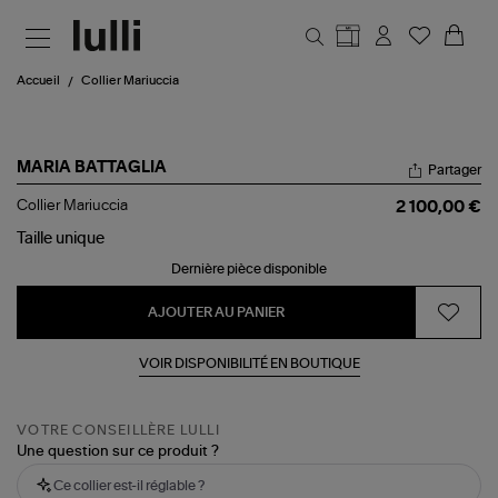
Aller au contenu principal
Accueil
Collier Mariuccia
MARIA BATTAGLIA
Partager
Collier
Collier Mariuccia
2 100,00 €
Mariuccia
Taille
unique
Dernière pièce disponible
AJOUTER AU PANIER
VOIR DISPONIBILITÉ EN BOUTIQUE
VOTRE CONSEILLÈRE LULLI
Une question sur ce produit ?
Ce collier est-il réglable ?