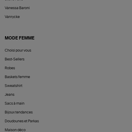
Vanessa Baroni
Vanrycke
MODE FEMME
Choisi pour vous
Best-Sellers
Robes
Baskets femme
Sweatshirt
Jeans
Sacs à main
Bijoux tendances
Doudounes et Parkas
Maison déco