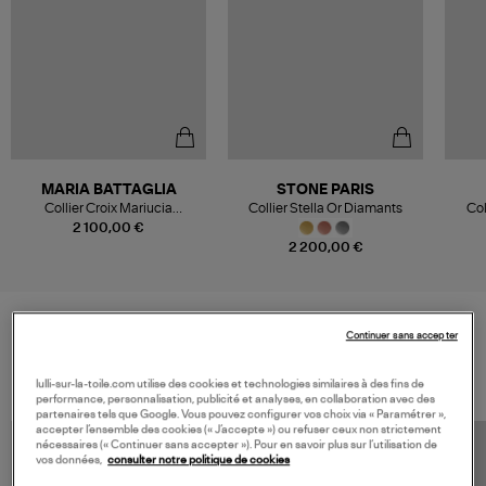
MARIA BATTAGLIA
STONE PARIS
Collier Croix Mariucia
Collier Stella Or Diamants
Col
Diamants Or Rose
Di
2 100,00 €
2 200,00 €
Continuer sans accepter
VOS DERNIERS PRODUITS VUS
lulli-sur-la-toile.com utilise des cookies et technologies similaires à des fins de
performance, personnalisation, publicité et analyses, en collaboration avec des
partenaires tels que Google. Vous pouvez configurer vos choix via « Paramétrer »,
accepter l’ensemble des cookies (« J’accepte ») ou refuser ceux non strictement
nécessaires (« Continuer sans accepter »). Pour en savoir plus sur l’utilisation de
vos données,
consulter notre politique de cookies