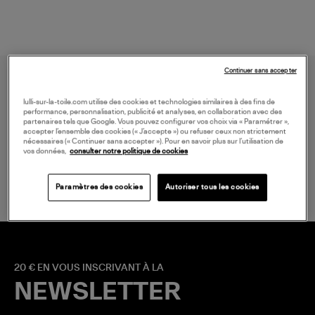
Continuer sans accepter
lulli-sur-la-toile.com utilise des cookies et technologies similaires à des fins de
performance, personnalisation, publicité et analyses, en collaboration avec des
partenaires tels que Google. Vous pouvez configurer vos choix via « Paramétrer »,
accepter l’ensemble des cookies (« J’accepte ») ou refuser ceux non strictement
nécessaires (« Continuer sans accepter »). Pour en savoir plus sur l’utilisation de
vos données,
consulter notre politique de cookies
LIVRAISON GRATUITE
à partir de 150 € d'achat*
Paramètres des cookies
Autoriser tous les cookies
20 € EN VOUS INSCRIVANT À LA
NEWSLETTER