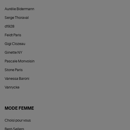
Aurélie Bidermann
Serge Thoraval
d1928
Feidt Paris
Gigi Clozeau
Ginette NY
Pascale Monvoisin
Stone Paris
Vanessa Baroni
Vanrycke
MODE FEMME
Choisi pour vous
Best-Sellers