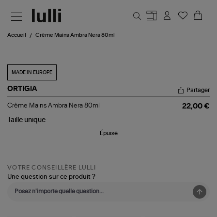
Aller au contenu principal
Accueil
Crème Mains Ambra Nera 80ml
MADE IN EUROPE
ORTIGIA
Partager
Crème
Crème Mains Ambra Nera 80ml
22,00 €
Mains
Ambra
Taille
unique
Nera
Épuisé
80ml
VOTRE CONSEILLÈRE LULLI
Une question sur ce produit ?