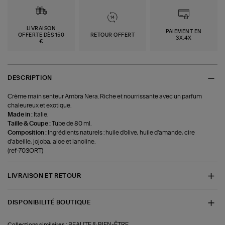
LIVRAISON
PAIEMENT EN
OFFERTE DÈS 150
RETOUR OFFERT
3X,4X
€
DESCRIPTION
Crème main senteur Ambra Nera. Riche et nourrissante avec un parfum
chaleureux et exotique.
Made in :
Italie.
Taille & Coupe :
Tube de 80 ml.
Composition :
Ingrédients naturels : huile d'olive, huile d'amande, cire
d'abeille, jojoba, aloe et lanoline.
(ref-703ORT)
LIVRAISON ET RETOUR
DISPONIBILITÉ BOUTIQUE
BEAUTE & BIEN-ÊTRE
Collections similaires :