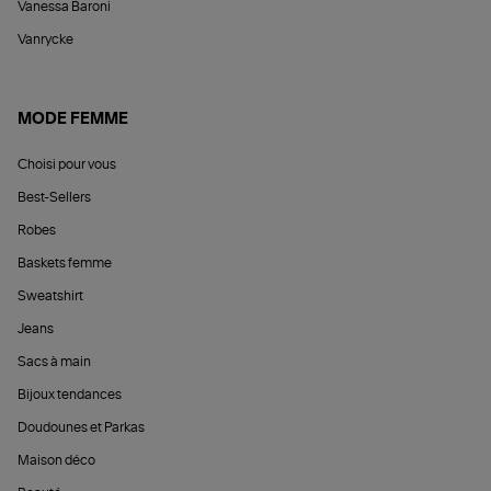
Vanessa Baroni
Vanrycke
MODE FEMME
Choisi pour vous
Best-Sellers
Robes
Baskets femme
Sweatshirt
Jeans
Sacs à main
Bijoux tendances
Doudounes et Parkas
Maison déco