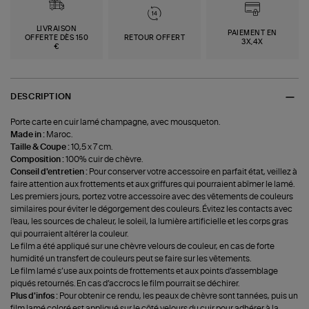
LIVRAISON
PAIEMENT EN
OFFERTE DÈS 150
RETOUR OFFERT
3X,4X
€
DESCRIPTION
Porte carte en cuir lamé champagne, avec mousqueton.
Made in :
Maroc.
Taille & Coupe :
10,5 x 7 cm.
Composition :
100% cuir de chèvre.
Conseil d'entretien :
Pour conserver votre accessoire en parfait état, veillez à
faire attention aux frottements et aux griffures qui pourraient abîmer le lamé.
Les premiers jours, portez votre accessoire avec des vêtements de couleurs
similaires pour éviter le dégorgement des couleurs. Évitez les contacts avec
l'eau, les sources de chaleur, le soleil, la lumière artificielle et les corps gras
qui pourraient altérer la couleur.
Le film a été appliqué sur une chèvre velours de couleur, en cas de forte
humidité un transfert de couleurs peut se faire sur les vêtements.
Le film lamé s’use aux points de frottements et aux points d’assemblage
piqués retournés. En cas d’accrocs le film pourrait se déchirer.
Plus d'infos :
Pour obtenir ce rendu, les peaux de chèvre sont tannées, puis un
film lamé coloré est appliqué sur le côté velours du cuir pour adhérer à la