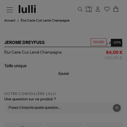
Aller au contenu principal
Accueil
Étui Carte Cuir Lamé Champagne
SOLDES
-30%
JEROME DREYFUSS
Partager
Étui
Étui Carte Cuir Lamé Champagne
84,00 €
Carte
120,00 €
Cuir
Lamé
Taille
unique
Champagne
Épuisé
VOTRE CONSEILLÈRE LULLI
Une question sur ce produit ?