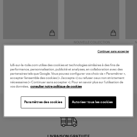
NOUVELLE COLLECTION
N
JEROME DREYFUSS
TORAL
Continuer sans accepter
Sac Bobi S Cuir Lamé
Mocassins Killian Sport
Champagne
Mousse
480,00 €
189,00 €
lulli-sur-la-toile.com utilise des cookies et technologies similaires à des fins de
performance, personnalisation, publicité et analyses, en collaboration avec des
partenaires tels que Google. Vous pouvez configurer vos choix via « Paramétrer »,
accepter l’ensemble des cookies (« J’accepte ») ou refuser ceux non strictement
nécessaires (« Continuer sans accepter »). Pour en savoir plus sur l’utilisation de
vos données,
consulter notre politique de cookies
Paramètres des cookies
Autoriser tous les cookies
LIVRAISON GRATUITE