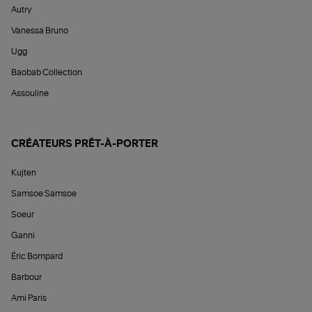
Autry
Vanessa Bruno
Ugg
Baobab Collection
Assouline
CRÉATEURS PRÊT-À-PORTER
Kujten
Samsoe Samsoe
Soeur
Ganni
Éric Bompard
Barbour
Ami Paris