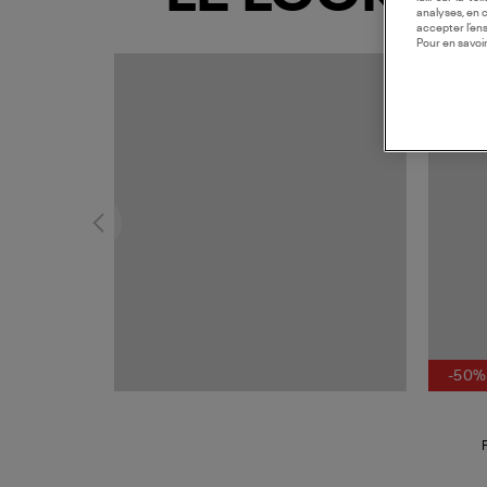
analyses, en 
accepter l’en
Pour en savoir
MADE I
-50%