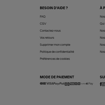
BESOIN D'AIDE ?
À 
FAQ
Nos
CGV
Qui 
Contactez-nous
Nos
Vos retours
Nos
Supprimer mon compte
Nos
Politique de confidentialité
Nos 
Préférences de cookies
MODE DE PAIEMENT
SU