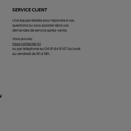
SERVICE CLIENT
Une équipe dédiée pour répondre à vos
questions ou vous assister dans vos
demandes de service après-vente.
Vous pouvez
nous contacter ici
ou par téléphone au 04 91 44 61 67 du lundi
au vendredi de 9h à 18h.
N