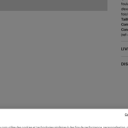
foul
d'ex
fois 
Tail
Com
Cons
(ref
LI
DI
Co
oile.com utilise des cookies et technologies similaires à des fins de performance, personnalisation, p