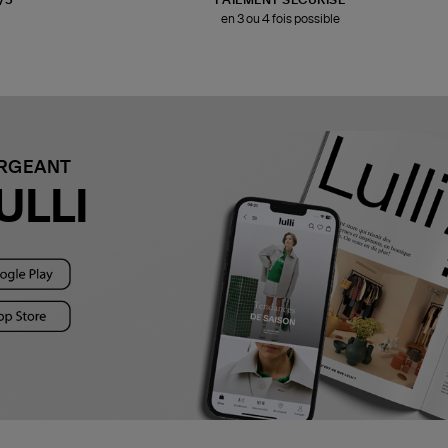
en 3 ou 4 fois possible
ARGEANT
ULLI