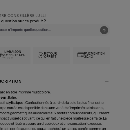
RE CONSEILLÈRE LULLI
 question sur ce produit ?
LIVRAISON
RETOUR
PAIEMENT EN
OFFERTE DÈS
OFFERT
3X,4X
150 €
SCRIPTION
ard en soie imprimé multicolore.
 in :
Italie.
eil stylistique :
Confectionnée à partir de la soie la plus fine, cette
rpe carrée est disponible dans une variété d'imprimés saisissants,
motifs géométriques audacieux aux motifs floraux délicats, qui créent
mpact visuel captivant, ce qui en fait une pièce maîtresse parfaite. La
 douce et légère assure un drapé doux et une sensation luxueuse,
lle soit portée autour du cou, attachée à un sac ou portée comme un