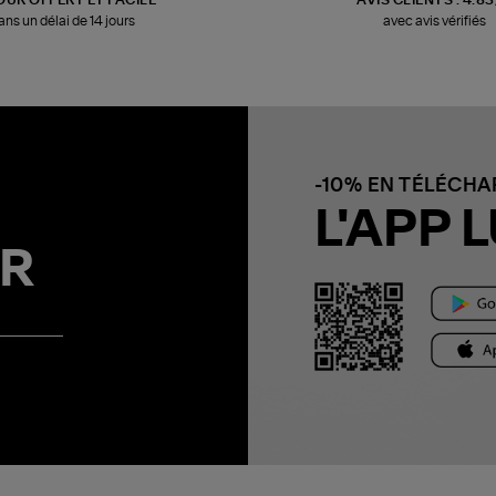
ans un délai de 14 jours
avec avis vérifiés
-10% EN TÉLÉCH
L'APP L
R