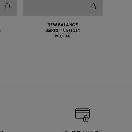
NEW BALANCE
e
Baskets 740 Sea Salt
Veste
120,00 €
3/5
PAIEMENT SÉCURISÉ