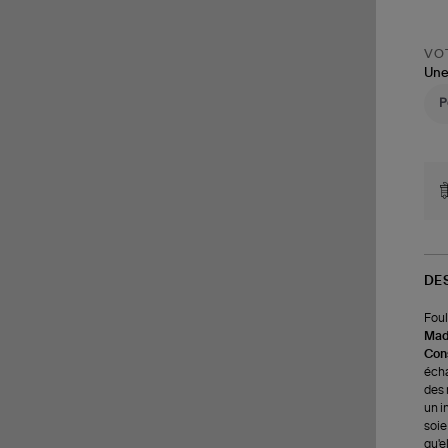
VOT
Une
DE
Foul
Made
Cons
écha
des 
un i
soie
qu'e