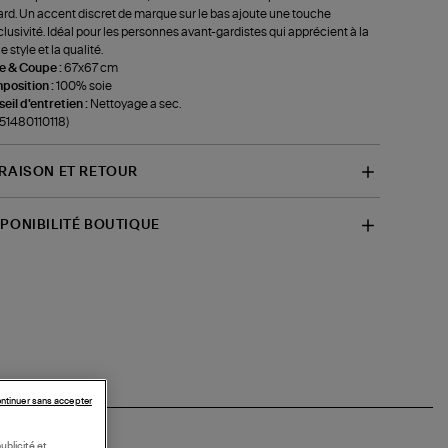
ard. Un accent discret de marque sur le bas ajoute une touche
clusivité. Idéal pour les personnes avant-gardistes qui apprécient à la
le style et la qualité.
le & Coupe :
67x67 cm
position :
100% soie
eil d'entretien :
Nettoyage a sec.
-51480110118)
VRAISON ET RETOUR
SPONIBILITÉ BOUTIQUE
ntinuer sans accepter
ublicité et