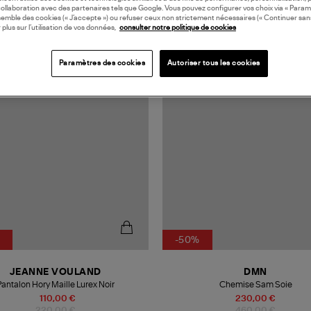
collaboration avec des partenaires tels que Google. Vous pouvez configurer vos choix via « Param
semble des cookies (« J’accepte ») ou refuser ceux non strictement nécessaires (« Continuer san
 plus sur l’utilisation de vos données,
consulter notre politique de cookies
N EUROPE
MADE IN EUROPE
Paramètres des cookies
Autoriser tous les cookies
-50%
JEANNE VOULAND
DMN
Pantalon Hory Maille Lurex Noir
Chemise Sam Soie
110,00 €
230,00 €
220,00 €
460,00 €