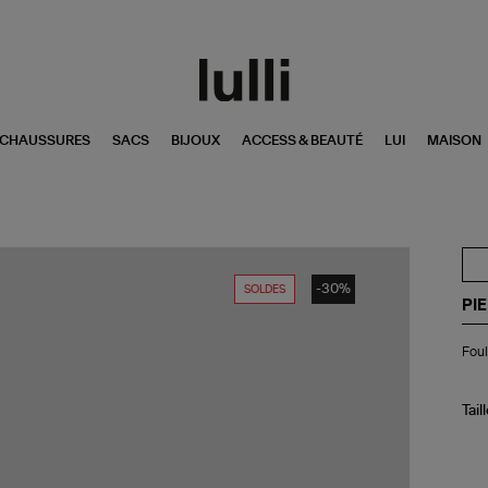
CHAUSSURES
SACS
BIJOUX
ACCESS & BEAUTÉ
LUI
MAISON
-30%
SOLDES
PI
Fou
Foul
Al
Ma
Tail