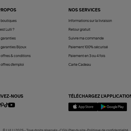
PROPOS
NOS SERVICES
 boutiques
Informations sur la livraison
est Lulli ?
Retour gratuit
 garanties
Suivre ma commande
 garanties Bijoux
Paiement 100% sécurisé
 offres & conditions
Paiement en 3 ou 4 fois
offres d'emploi
Carte Cadeau
IVEZ-NOUS
TÉLÉCHARGEZ L'APPLICATIO
© LULLI 2025 - Tous droits réservés -CGV-Plan du site-Politique de confidentialité