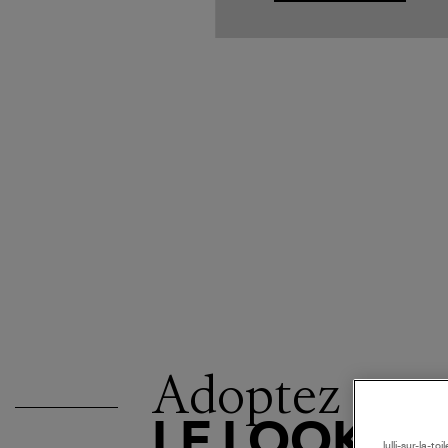
Adoptez
LE LOOK
lulli-sur-la-t