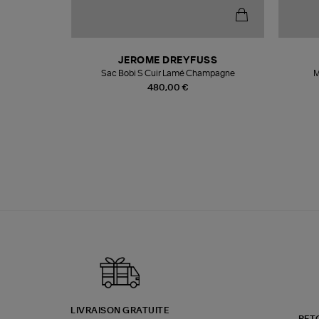
N
JEROME DREYFUSS
te
Sac Bobi S Cuir Lamé Champagne
M
480,00 €
LIVRAISON GRATUITE
RET