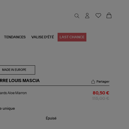
TENDANCES
VALISE D'ÉTÉ
LAST CHANCE
MADE IN EUROPE
ERRE LOUIS MASCIA
Partager
lards
ards Aloe Marron
80,50 €
oe
rron
115,00 €
le
unique
Épuisé