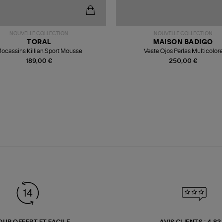
NOUVELLE COLLECTION
NOUVELLE COLLECTION
TORAL
MAISON BADIGO
ocassins Killian Sport Mousse
Veste Ojos Perlas Multicolor
189,00 €
250,00 €
OUR OFFERT ET FACILE
AVIS CLIENTS : 4.8