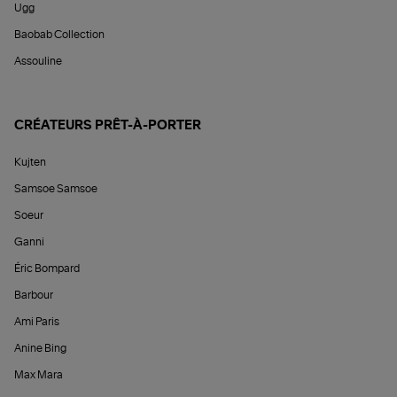
Ugg
Baobab Collection
Assouline
CRÉATEURS PRÊT-À-PORTER
Kujten
Samsoe Samsoe
Soeur
Ganni
Éric Bompard
Barbour
Ami Paris
Anine Bing
Max Mara