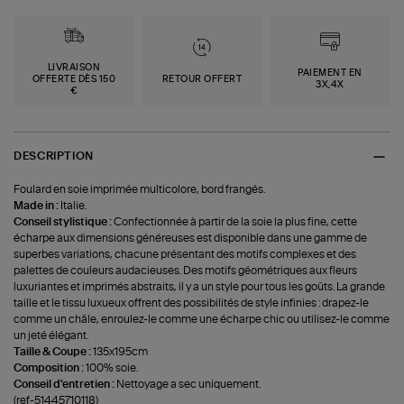
LIVRAISON
PAIEMENT EN
OFFERTE DÈS 150
RETOUR OFFERT
3X,4X
€
DESCRIPTION
Foulard en soie imprimée multicolore, bord frangés.
Made in :
Italie.
Conseil stylistique :
Confectionnée à partir de la soie la plus fine, cette
écharpe aux dimensions généreuses est disponible dans une gamme de
superbes variations, chacune présentant des motifs complexes et des
palettes de couleurs audacieuses. Des motifs géométriques aux fleurs
luxuriantes et imprimés abstraits, il y a un style pour tous les goûts. La grande
taille et le tissu luxueux offrent des possibilités de style infinies : drapez-le
comme un châle, enroulez-le comme une écharpe chic ou utilisez-le comme
un jeté élégant.
Taille & Coupe :
135x195cm
Composition :
100% soie.
Conseil d'entretien :
Nettoyage a sec uniquement.
(ref-51445710118)