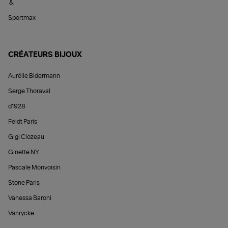
&
Sportmax
CRÉATEURS BIJOUX
Aurélie Bidermann
Serge Thoraval
d1928
Feidt Paris
Gigi Clozeau
Ginette NY
Pascale Monvoisin
Stone Paris
Vanessa Baroni
Vanrycke