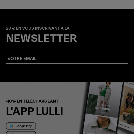
20 € EN VOUS INSCRIVANT À LA
NEWSLETTER
-10% EN TÉLÉCHARGEANT
L'APP LULLI