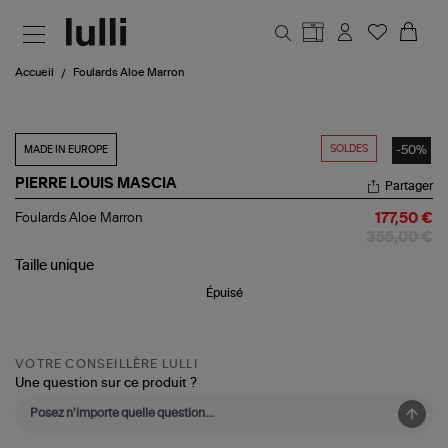
Aller au contenu principal
Accueil
Foulards Aloe Marron
SOLDES
-50%
MADE IN EUROPE
PIERRE LOUIS MASCIA
Partager
Foulards
Foulards Aloe Marron
177,50 €
Aloe
355,00 €
Marron
Taille
unique
Épuisé
VOTRE CONSEILLÈRE LULLI
Une question sur ce produit ?