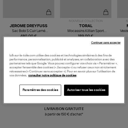
NOUVELLE COLLECTION
N
JEROME DREYFUSS
TORAL
Sac Bobi S Cuir Lamé
Mocassins Killian Sport
Veste
Champagne
Mousse
480,00 €
189,00 €
Continuer sans accepter
lulli-sur-la-toile.com utilise des cookies et technologies similaires à des fins de
performance, personnalisation, publicité et analyses, en collaboration avec des
partenaires tels que Google. Vous pouvez configurer vos choix via « Paramétrer »,
accepter l’ensemble des cookies (« J’accepte ») ou refuser ceux non strictement
nécessaires (« Continuer sans accepter »). Pour en savoir plus sur l’utilisation de
vos données,
consulter notre politique de cookies
Paramètres des cookies
Autoriser tous les cookies
LIVRAISON GRATUITE
à partir de 150 € d'achat*