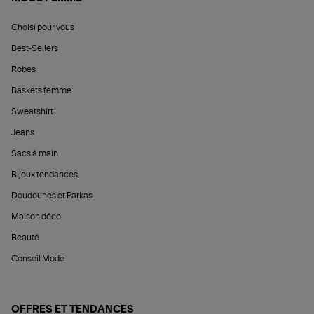
Choisi pour vous
Best-Sellers
Robes
Baskets femme
Sweatshirt
Jeans
Sacs à main
Bijoux tendances
Doudounes et Parkas
Maison déco
Beauté
Conseil Mode
OFFRES ET TENDANCES