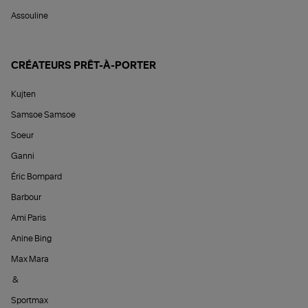
Assouline
CRÉATEURS PRÊT-À-PORTER
Kujten
Samsoe Samsoe
Soeur
Ganni
Éric Bompard
Barbour
Ami Paris
Anine Bing
Max Mara
&
Sportmax