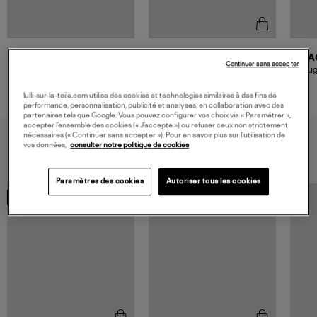
BAOBAB COLLECTION
BA
Continuer sans accepter
Bougie Max 24 Les Exclusives
Boug
Platinum
260,00 €
lulli-sur-la-toile.com utilise des cookies et technologies similaires à des fins de
performance, personnalisation, publicité et analyses, en collaboration avec des
partenaires tels que Google. Vous pouvez configurer vos choix via « Paramétrer »,
accepter l’ensemble des cookies (« J’accepte ») ou refuser ceux non strictement
nécessaires (« Continuer sans accepter »). Pour en savoir plus sur l’utilisation de
VOUS AIMEREZ AUSSI
vos données,
consulter notre politique de cookies
Paramètres des cookies
Autoriser tous les cookies
MADE IN EUROPE
MADE IN EUROPE