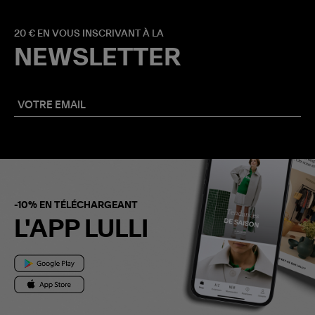
20 € EN VOUS INSCRIVANT À LA
NEWSLETTER
-10% EN TÉLÉCHARGEANT
L'APP LULLI