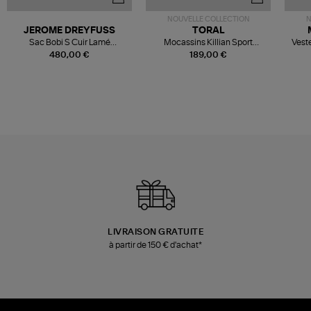
NOUVELLE COLLECTION
N
JEROME DREYFUSS
TORAL
Sac Bobi S Cuir Lamé
Mocassins Killian Sport
Veste
Champagne
Mousse
480,00 €
189,00 €
LIVRAISON GRATUITE
à partir de 150 € d'achat*