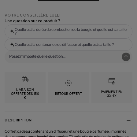
VOTRE CONSEILLÈRE LULLI
Une question sur ce produit ?
Quelle est la durée de combustion de la bougie et quelle est sa taille
?
Quelle est la contenance du diffuseur et quelle est sa taille ?
LIVRAISON
PAIEMENT EN
OFFERTE DÈS 150
RETOUR OFFERT
3X,4X
€
DESCRIPTION
Coffret cadeau contenant un diffuseur et une bougie parfumée, imprimés
d'un monogramme inspiré des années 70 crée afin de relooker la collection