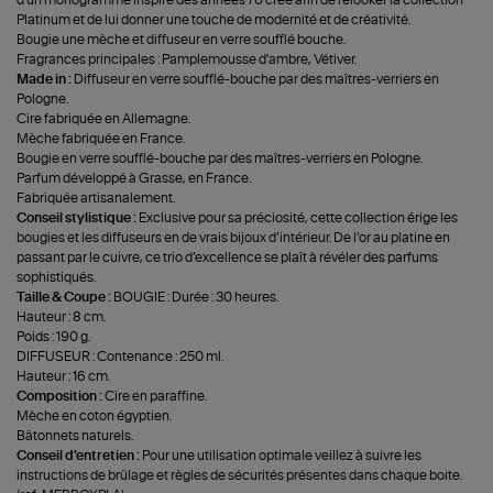
Platinum et de lui donner une touche de modernité et de créativité.
Bougie une mèche et diffuseur en verre soufflé bouche.
Fragrances principales : Pamplemousse d'ambre, Vétiver.
Made in :
Diffuseur en verre soufflé-bouche par des maîtres-verriers en
Pologne.
Cire fabriquée en Allemagne.
Mèche fabriquée en France.
Bougie en verre soufflé-bouche par des maîtres-verriers en Pologne.
Parfum développé à Grasse, en France.
Fabriquée artisanalement.
Conseil stylistique :
Exclusive pour sa préciosité, cette collection érige les
bougies et les diffuseurs en de vrais bijoux d’intérieur. De l’or au platine en
passant par le cuivre, ce trio d’excellence se plaît à révéler des parfums
sophistiqués.
Taille & Coupe :
BOUGIE : Durée : 30 heures.
Hauteur : 8 cm.
Poids : 190 g.
DIFFUSEUR : Contenance : 250 ml.
Hauteur : 16 cm.
Composition :
Cire en paraffine.
Mèche en coton égyptien.
Bâtonnets naturels.
Conseil d'entretien :
Pour une utilisation optimale veillez à suivre les
instructions de brûlage et règles de sécurités présentes dans chaque boite.