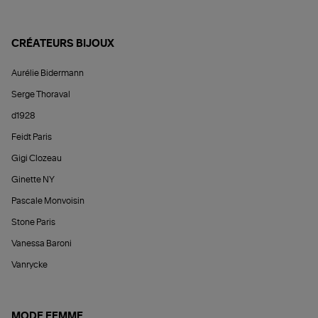
CRÉATEURS BIJOUX
Aurélie Bidermann
Serge Thoraval
d1928
Feidt Paris
Gigi Clozeau
Ginette NY
Pascale Monvoisin
Stone Paris
Vanessa Baroni
Vanrycke
MODE FEMME