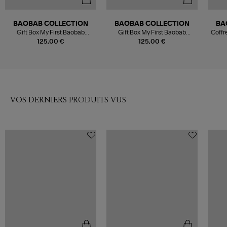
BAOBAB COLLECTION
BAOBAB COLLECTION
BA
Gift Box My First Baobab
Gift Box My First Baobab
Coffr
Gentlemen
Women
Savon
125,00 €
125,00 €
VOS DERNIERS PRODUITS VUS