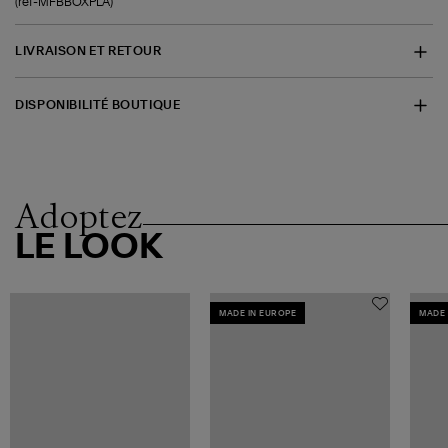
(ref-MFBBOXPLA)
LIVRAISON ET RETOUR
DISPONIBILITÉ BOUTIQUE
Adoptez
LE LOOK
MADE IN EUROPE
MADE 