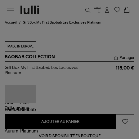
Aller au contenu principal
Accueil
Gift Box My First Baobab Les Exclusives Platinum
MADE IN EUROPE
BAOBAB COLLECTION
Partager
Gift
Gift Box My First Baobab Les Exclusives
115,00 €
Box
Platinum
My
First
Baobab
Les
Exclusives
Platinum
Taille
unique
AJOUTER AU PANIER
VOIR DISPONIBILITÉ EN BOUTIQUE