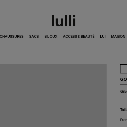
CHAUSSURES
SACS
BIJOUX
ACCESS & BEAUTÉ
LUI
MAISON
GO
Gil
Gile
Ove
Da
Lai
Bla
Tail
Pren