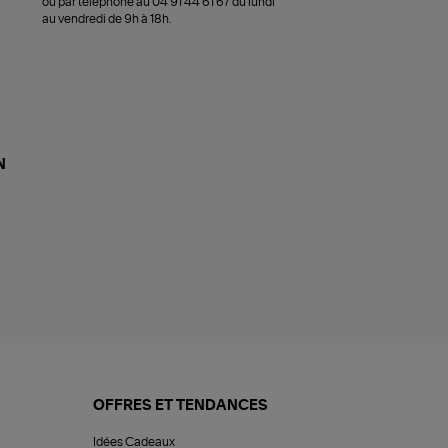
ou par téléphone au 04 91 44 61 67 du lundi
au vendredi de 9h à 18h.
N
OFFRES ET TENDANCES
Idées Cadeaux