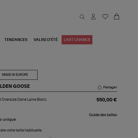
TENDANCES
VALISE D'ÉTÉ
LAST CHANCE
MADE IN EUROPE
LDEN GOOSE
Partager
et
t Oversize Dane Laine Blanc
550,00 €
rsize
ne
ne
Guide des tailles
nc
le
unique
dre votre taille habituelle.