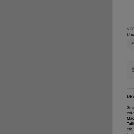
VOT
Une
DE
Gile
col 
Made
Tail
cm.