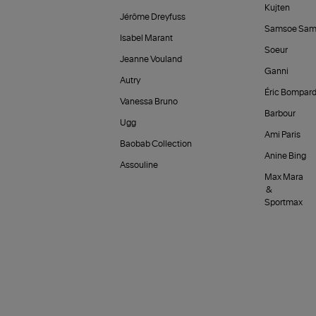
Kujten
Jérôme Dreyfuss
Samsoe Sam
Isabel Marant
Soeur
Jeanne Vouland
Ganni
Autry
Éric Bompar
Vanessa Bruno
Barbour
Ugg
Ami Paris
Baobab Collection
Anine Bing
Assouline
Max Mara
&
Sportmax