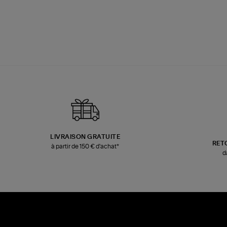
LIVRAISON GRATUITE
RET
à partir de 150 € d'achat*
d