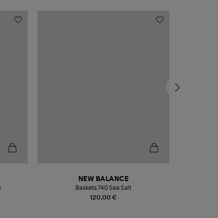
NEW BALANCE
e
Baskets 740 Sea Salt
Veste
120,00 €