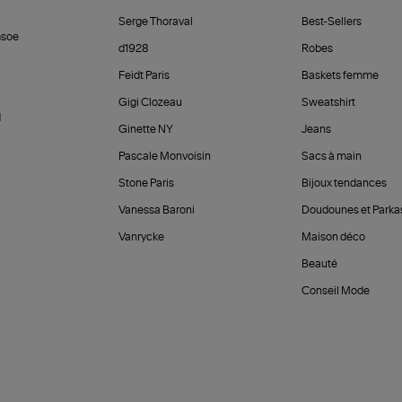
Serge Thoraval
Best-Sellers
soe
d1928
Robes
Feidt Paris
Baskets femme
Gigi Clozeau
Sweatshirt
d
Ginette NY
Jeans
Pascale Monvoisin
Sacs à main
Stone Paris
Bijoux tendances
Vanessa Baroni
Doudounes et Parka
Vanrycke
Maison déco
Beauté
Conseil Mode