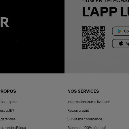
-10% EN TÉLÉCH
L'APP L
R
PROPOS
NOS SERVICES
 boutiques
Informations sur la livraison
est Lulli ?
Retour gratuit
 garanties
Suivre ma commande
 garanties Bijoux
Paiement 100% sécurisé