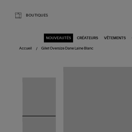
Aller au contenu principal
BOUTIQUES
NOUVEAUTÉS
CRÉATEURS
VÊTEMENTS
Accueil
Gilet Oversize Dane Laine Blanc