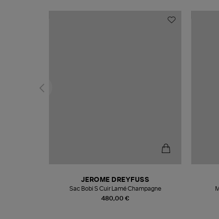
N
JEROME DREYFUSS
te
Sac Bobi S Cuir Lamé Champagne
M
480,00 €