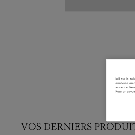
lulli-sur-la-t
analyses, en 
accepter l’en
Pour en savoir
VOS DERNIERS PRODUI