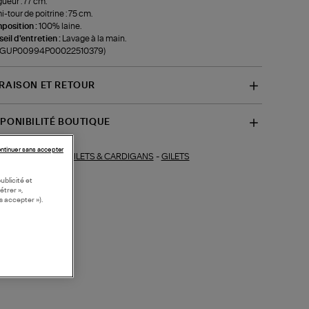
ueur : 77 cm.
-tour de poitrine : 75 cm.
position :
100% laine.
eil d'entretien :
Lavage à la main.
f-GUP00994P00022510379)
VRAISON ET RETOUR
SPONIBILITÉ BOUTIQUE
ntinuer sans accepter
GILETS & CARDIGANS
-
GILETS
ections similaires :
ublicité et
étrer »,
s accepter »).