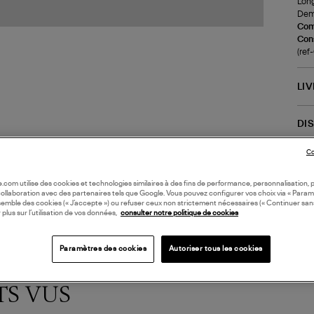
Long
Demi
Com
Cons
(re
LI
DI
Co
Coll
oile.com utilise des cookies et technologies similaires à des fins de performance, personnalisation, p
collaboration avec des partenaires tels que Google. Vous pouvez configurer vos choix via « Param
semble des cookies (« J’accepte ») ou refuser ceux non strictement nécessaires (« Continuer san
 plus sur l’utilisation de vos données,
consulter notre politique de cookies
Paramètres des cookies
Autoriser tous les cookies
TS VUS