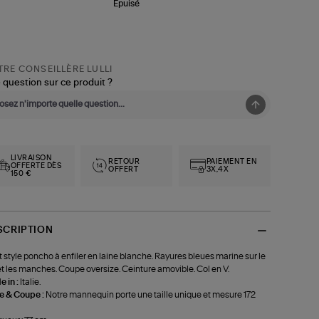
Épuisé
RE CONSEILLÈRE LULLI
 question sur ce produit ?
LIVRAISON
RETOUR
PAIEMENT EN
OFFERTE DÈS
OFFERT
3X,4X
150 €
SCRIPTION
t style poncho à enfiler en laine blanche. Rayures bleues marine sur le
et les manches. Coupe oversize. Ceinture amovible. Col en V.
 in :
Italie.
le & Coupe :
Notre mannequin porte une taille unique et mesure 172