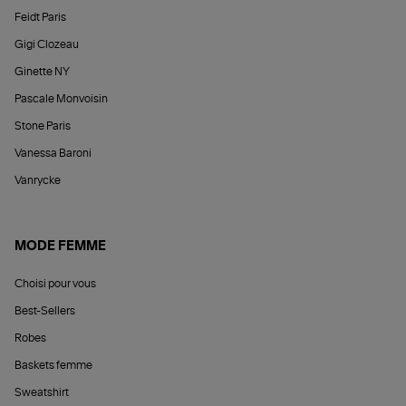
Feidt Paris
Gigi Clozeau
Ginette NY
Pascale Monvoisin
Stone Paris
Vanessa Baroni
Vanrycke
MODE FEMME
Choisi pour vous
Best-Sellers
Robes
Baskets femme
Sweatshirt