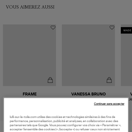
VOUS AIMEREZ AUSSI
MADE 
FRAME
VANESSA BRUNO
Jean The Saturday Shell
Jean Geronimo Ecru
Je
Continuer sans accepter
335,00 €
195,00 €
lulli-sur-la-toile.com utilise des cookies et technologies similaires à des fins de
performance, personnalisation, publicité et analyses, en collaboration avec des
partenaires tels que Google. Vous pouvez configurer vos choix via « Paramétrer »,
accepter l’ensemble des cookies (« J’accepte ») ou refuser ceux non strictement