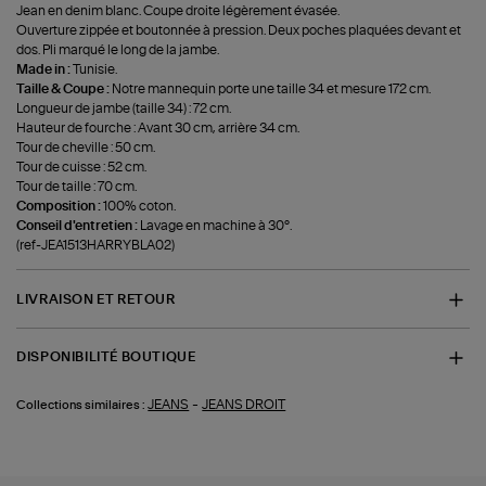
Jean en denim blanc. Coupe droite légèrement évasée.
Ouverture zippée et boutonnée à pression. Deux poches plaquées devant et
dos. Pli marqué le long de la jambe.
Made in :
Tunisie.
Taille & Coupe :
Notre mannequin porte une taille 34 et mesure 172 cm.
Longueur de jambe (taille 34) : 72 cm.
Hauteur de fourche : Avant 30 cm, arrière 34 cm.
Tour de cheville : 50 cm.
Tour de cuisse : 52 cm.
Tour de taille : 70 cm.
Composition :
100% coton.
Conseil d'entretien :
Lavage en machine à 30°.
(ref-JEA1513HARRYBLA02)
LIVRAISON ET RETOUR
DISPONIBILITÉ BOUTIQUE
-
JEANS
JEANS DROIT
Collections similaires :