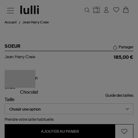
Aller au contenu principal
Accueil
Jean Harry Craie
SOEUR
Partager
Jean
Jean Harry Craie
185,00 €
Harry
Craie
Guide des tailles
Taille
Prendre votre taille habituelle.
AJOUTER AU PANIER