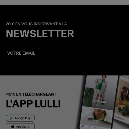
20 € EN VOUS INSCRIVANT À LA
NEWSLETTER
-10% EN TÉLÉCHARGEANT
L'APP LULLI