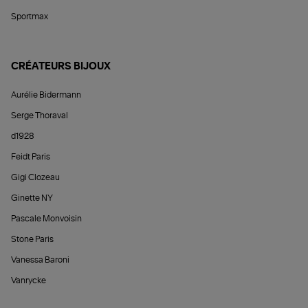
Sportmax
CRÉATEURS BIJOUX
Aurélie Bidermann
Serge Thoraval
d1928
Feidt Paris
Gigi Clozeau
Ginette NY
Pascale Monvoisin
Stone Paris
Vanessa Baroni
Vanrycke