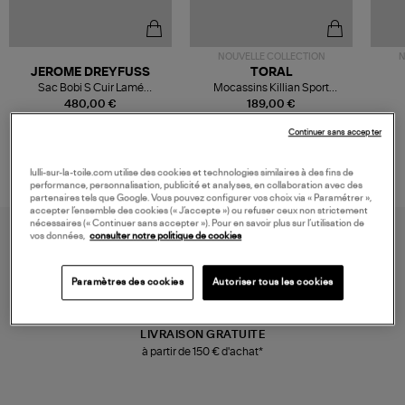
NOUVELLE COLLECTION
N
JEROME DREYFUSS
TORAL
Sac Bobi S Cuir Lamé
Mocassins Killian Sport
Champagne
Mousse
480,00 €
189,00 €
Continuer sans accepter
lulli-sur-la-toile.com utilise des cookies et technologies similaires à des fins de
performance, personnalisation, publicité et analyses, en collaboration avec des
partenaires tels que Google. Vous pouvez configurer vos choix via « Paramétrer »,
accepter l’ensemble des cookies (« J’accepte ») ou refuser ceux non strictement
nécessaires (« Continuer sans accepter »). Pour en savoir plus sur l’utilisation de
vos données,
consulter notre politique de cookies
Paramètres des cookies
Autoriser tous les cookies
LIVRAISON GRATUITE
à partir de 150 € d'achat*