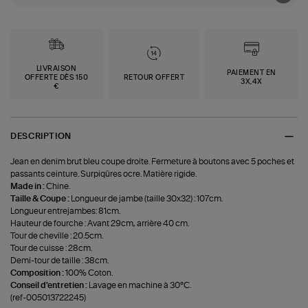
LIVRAISON
PAIEMENT EN
OFFERTE DÈS 150
RETOUR OFFERT
3X,4X
€
DESCRIPTION
Jean en denim brut bleu coupe droite. Fermeture à boutons avec 5 poches et
passants ceinture. Surpiqûres ocre. Matière rigide.
Made in :
Chine.
Taille & Coupe :
Longueur de jambe (taille 30x32) : 107cm.
Longueur entrejambes: 81cm.
Hauteur de fourche : Avant 29cm, arrière 40 cm.
Tour de cheville : 20.5cm.
Tour de cuisse : 28cm.
Demi-tour de taille : 38cm.
Composition :
100% Coton.
Conseil d'entretien :
Lavage en machine à 30°C.
(ref-005013722245)