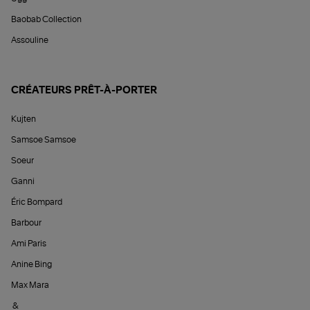
Baobab Collection
Assouline
CRÉATEURS PRÊT-À-PORTER
Kujten
Samsoe Samsoe
Soeur
Ganni
Éric Bompard
Barbour
Ami Paris
Anine Bing
Max Mara
&