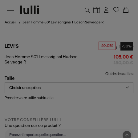
Aller au contenu principal
Accueil
Jean Homme 501 Levisoriginal Hudson Selvedge R
SOLDES
-30%
LEVI'S
Partager
Jean
Jean Homme 501 Levisoriginal Hudson
105,00 €
Homme
Selvedge R
150,00 €
501
Levisoriginal
Guide des tailles
Hudson
Taille
Selvedge
R
Prendre votre taille habituelle.
VOTRE CONSEILLÈRE LULLI
Une question sur ce produit ?