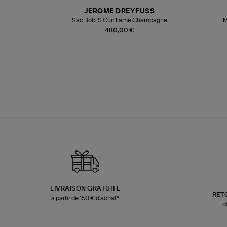
N
JEROME DREYFUSS
te
Sac Bobi S Cuir Lamé Champagne
M
480,00 €
LIVRAISON GRATUITE
RET
à partir de 150 € d'achat*
d