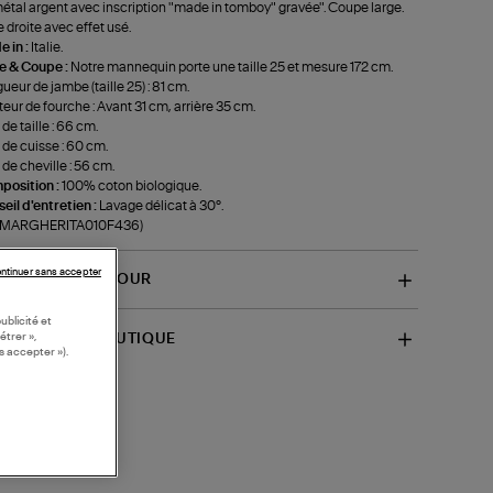
étal argent avec inscription "made in tomboy" gravée". Coupe large.
 droite avec effet usé.
 in :
Italie.
le & Coupe :
Notre mannequin porte une taille 25 et mesure 172 cm.
ueur de jambe (taille 25) : 81 cm.
eur de fourche : Avant 31 cm, arrière 35 cm.
 de taille : 66 cm.
 de cuisse : 60 cm.
 de cheville : 56 cm.
position :
100% coton biologique.
eil d'entretien :
Lavage délicat à 30°.
f-MARGHERITA010F436)
ntinuer sans accepter
VRAISON ET RETOUR
ublicité et
étrer »,
SPONIBILITÉ BOUTIQUE
s accepter »).