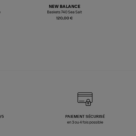
NEW BALANCE
e
Baskets 740 Sea Salt
Veste
120,00 €
3/5
PAIEMENT SÉCURISÉ
en 3 ou 4 fois possible