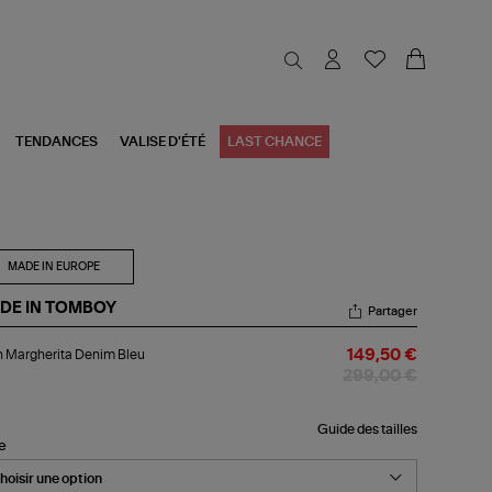
TENDANCES
VALISE D'ÉTÉ
LAST CHANCE
MADE IN EUROPE
DE IN TOMBOY
Partager
an
 Margherita Denim Bleu
149,50 €
gherita
nim
299,00 €
u
Guide des tailles
le