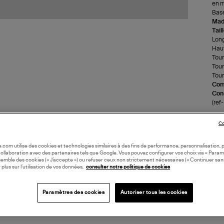
en m
Base
Made
Tail
Long
Haut
Tour
Tour
Tour
Com
Cons
(re
Co
LI
oile.com utilise des cookies et technologies similaires à des fins de performance, personnalisation, p
collaboration avec des partenaires tels que Google. Vous pouvez configurer vos choix via « Param
DI
semble des cookies (« J’accepte ») ou refuser ceux non strictement nécessaires (« Continuer san
 plus sur l’utilisation de vos données,
consulter notre politique de cookies
Paramètres des cookies
Autoriser tous les cookies