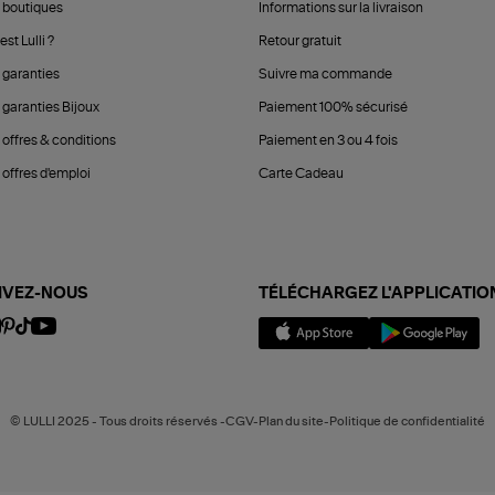
 boutiques
Informations sur la livraison
est Lulli ?
Retour gratuit
 garanties
Suivre ma commande
 garanties Bijoux
Paiement 100% sécurisé
 offres & conditions
Paiement en 3 ou 4 fois
offres d'emploi
Carte Cadeau
IVEZ-NOUS
TÉLÉCHARGEZ L'APPLICATIO
© LULLI 2025 - Tous droits réservés -CGV-Plan du site-Politique de confidentialité