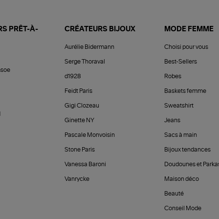
S PRÊT-À-
CRÉATEURS BIJOUX
MODE FEMME
Aurélie Bidermann
Choisi pour vous
Serge Thoraval
Best-Sellers
soe
d1928
Robes
Feidt Paris
Baskets femme
Gigi Clozeau
Sweatshirt
d
Ginette NY
Jeans
Pascale Monvoisin
Sacs à main
Stone Paris
Bijoux tendances
Vanessa Baroni
Doudounes et Parka
Vanrycke
Maison déco
Beauté
Conseil Mode