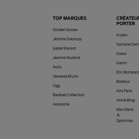
TOP MARQUES
CRÉATEUR
PORTER
Golden Goose
Kujten
Jérôme Dreyfuss
Samsoe Sam
Isabel Marant
Soeur
Jeanne Vouland
Ganni
Autry
Éric Bompar
Vanessa Bruno
Barbour
Ugg
Ami Paris
Baobab Collection
Anine Bing
Assouline
Max Mara
&
Sportmax