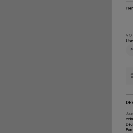
Pren
VOT
Une
DE
Jean
cein
Deux
Ferm