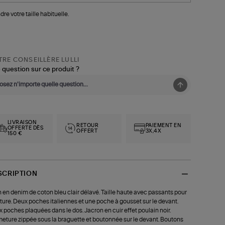
dre votre taille habituelle.
RE CONSEILLÈRE LULLI
 question sur ce produit ?
LIVRAISON
RETOUR
PAIEMENT EN
OFFERTE DÈS
OFFERT
3X,4X
150 €
SCRIPTION
 en denim de coton bleu clair délavé. Taille haute avec passants pour
ture. Deux poches italiennes et une poche à gousset sur le devant.
 poches plaquées dans le dos. Jacron en cuir effet poulain noir.
eture zippée sous la braguette et boutonnée sur le devant. Boutons