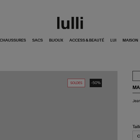
CHAUSSURES
SACS
BIJOUX
ACCESS & BEAUTÉ
LUI
MAISON
-50%
SOLDES
MA
Je
Jean
Mar
De
Ble
Tail